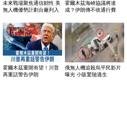
未來戰場聚焦通信韌性 美
霍爾木茲海峽協議將達
無人機優勢計劃台廠列入
成？伊朗傳不收通行費
霍爾木茲重開有望！川普
俄無人機追殺烏平民影片
再重話警告伊朗
曝光 小販驚險逃生