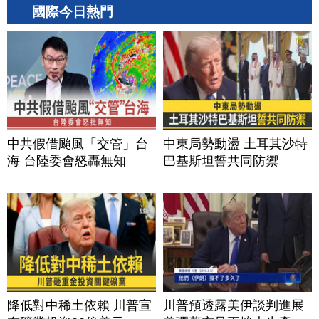
國際今日熱門
中共假借颱風「交管」台
中東局勢動盪 土耳其沙特
海 台陸委會怒轟無知
巴基斯坦誓共同防禦
降低對中稀土依賴 川普宣
川普預透露美伊談判進展