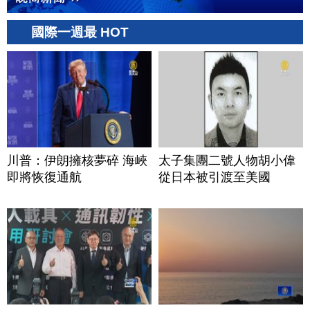
國際一週最 HOT
川普：伊朗擁核夢碎 海峽
太子集團二號人物胡小偉
即將恢復通航
從日本被引渡至美國