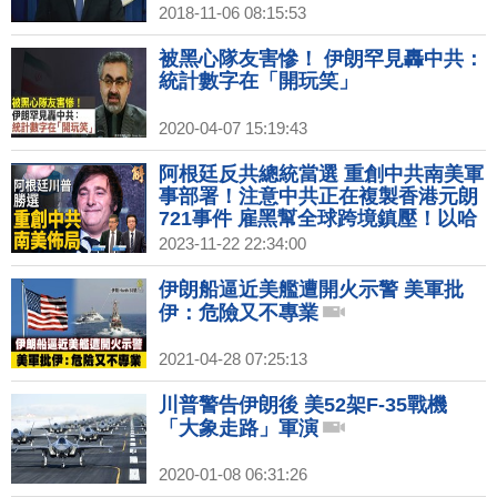
2018-11-06 08:15:53
被黑心隊友害慘！ 伊朗罕見轟中共：
統計數字在「開玩笑」
2020-04-07 15:19:43
阿根廷反共總統當選 重創中共南美軍
事部署！注意中共正在複製香港元朗
721事件 雇黑幫全球跨境鎮壓！以哈
就要停火？中共意圖在中東牽制美軍
2023-11-22 22:34:00
無果！｜桑普｜吳明杰｜新聞大破解
【2023年11月22日】
伊朗船逼近美艦遭開火示警 美軍批
伊：危險又不專業
2021-04-28 07:25:13
川普警告伊朗後 美52架F-35戰機
「大象走路」軍演
2020-01-08 06:31:26