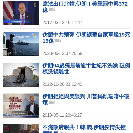
違法出口北韓.伊朗！美重罰中興372
億
2017-03-13 16:17:47
仿製中共飛彈 伊朗誤擊自家軍艦19死
15傷
2020-05-12 07:20:58
伊朗94歲獨居翁逾半世紀不洗澡 破例
梳洗後離世
2022-10-26 21:12:49
伊朗拒絕與美談判 川普揭凱瑞暗中破
壞
2019-05-11 20:46:27
不滿政府親共！韓.義.伊朗疫情失控