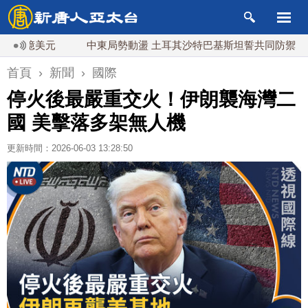
億美元
中東局勢動盪 土耳其沙特巴基斯坦誓共同防禦
漢
首頁
›
新聞
›
國際
停火後最嚴重交火！伊朗襲海灣二
國 美擊落多架無人機
更新時間：2026-06-03 13:28:50