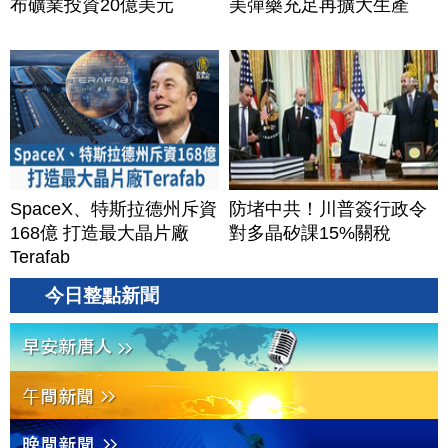
布礦業投資20億美元
美彈藥充足再擴大生產
SpaceX、特斯拉德州斥資
防堵中共！川普簽行政令
168億 打造最大晶片廠
對多晶矽課15%關稅
Terafab
今日整點新聞