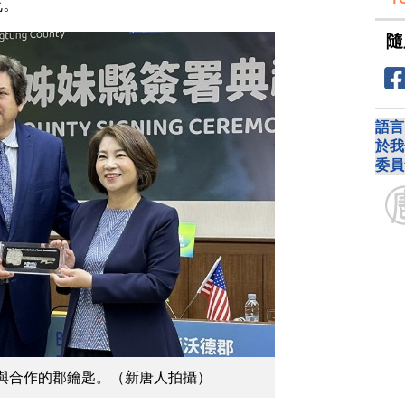
流。
隨
語言
於我
委員
與合作的郡鑰匙。（新唐人拍攝）