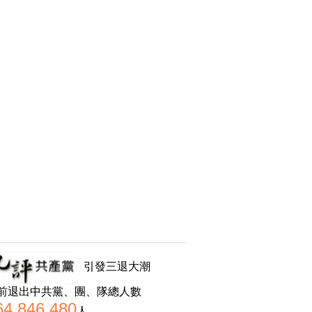
引發三退大潮
前退出中共黨、團、隊總人數
64,846,480
人