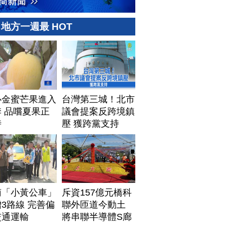
地方一週最 HOT
心金蜜芒果進入
台灣第三城！北市
 品嚐夏果正
議會提案反跨境鎮
時
壓 獲跨黨支持
南「小黃公車」
斥資157億元橋科
3路線 完善偏
聯外匝道今動土
交通運輸
將串聯半導體S廊