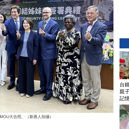
台
親子
記
MOU大合照。（新唐人拍攝）