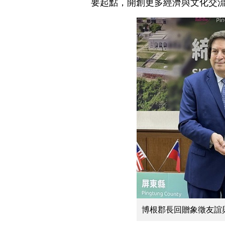
要起點，開創更多經濟與文化交
博根郡長回贈象徵友誼