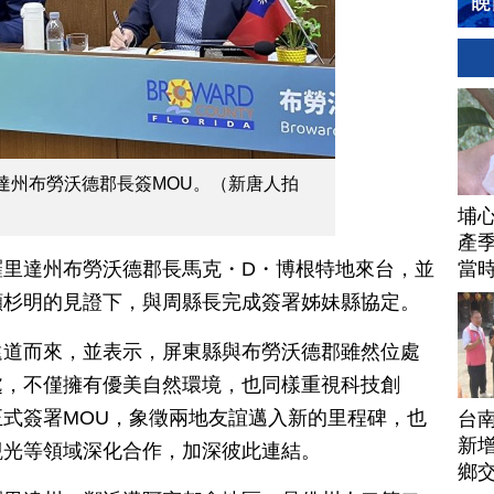
達州布勞沃德郡長簽MOU。（新唐人拍
埔
產季
當
羅里達州布勞沃德郡長馬克・D・博根特地來台，並
顧杉明的見證下，與周縣長完成簽署姊妹縣協定。
遠道而來，並表示，屏東縣與布勞沃德郡雖然位處
處，不僅擁有優美自然環境，也同樣重視科技創
式簽署MOU，象徵兩地友誼邁入新的里程碑，也
台
新增
觀光等領域深化合作，加深彼此連結。
鄉