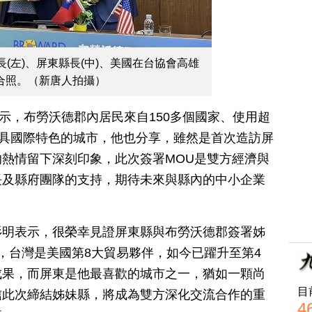
(左)、屏東縣長(中)、美國在台協會高雄
 合照。（新唐人拍攝）
示，布勞沃德郡內居民來自150多個國家、使用超
且具國際特色的城市，他也分享，雖然是首次造訪屏
熱情留下深刻印象，此次簽署MOU是雙方經濟與
長及縣府團隊的支持，期待未來與縣內的中小企業
。
杉明表示，很榮幸見證屏東縣與布勞沃德郡簽署姊
，台灣是美國第8大貿易夥伴，如今已躍升至第4
成果，而屏東是他最喜歡的城市之一，猶如一顆尚
目
信此次締結姊妹縣，將成為雙方深化交流合作的重
4