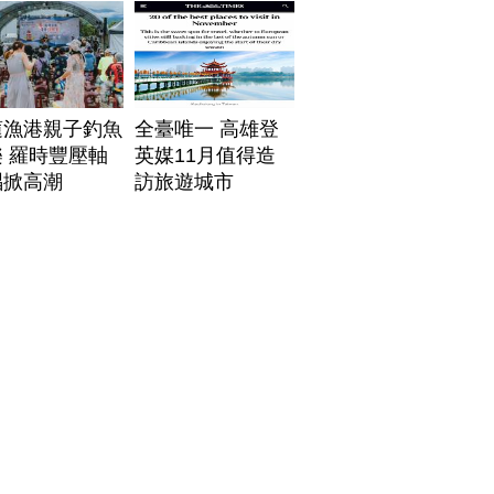
帶
蓮漁港親子釣魚
全臺唯一 高雄登
 羅時豐壓軸
英媒11月值得造
唱掀高潮
訪旅遊城市