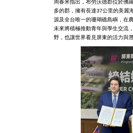
周春米指出，布勞沃德郡位於佛
多的郡，擁有長達37公里的美麗
源及全台唯一的珊瑚礁島嶼，在
未來將積極推動青年與學生交流
野，也讓世界看見屏東的活力與