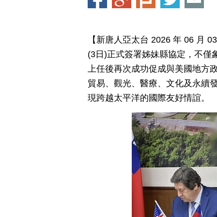
【新唐人亞太台 2026 年 06 
(3日)正式簽署姊妹縣協定，不
上任後再次成功促成與美國地方
貿易、觀光、醫療、文化及永續
現跨越太平洋的國際友好情誼。