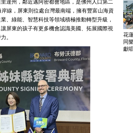
羅里達州，鄰近邁阿密都會地區，是佛州人口第二
海岸線，屏東則位處台灣最南端，擁有豐富山海資
農業、綠能、智慧科技等領域積極推動轉型升級，
，讓屏東的孩子有更多機會認識美國、拓展國際視
花
潛力。
同樂
獻