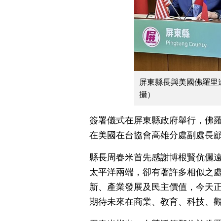
屏東縣長與美國佛羅里
攝）
簽署儀式在屏東縣政府舉行，佛
在美國在台協會高雄分處副處長
縣長周春米首先感謝博根賢伉儷
太平洋兩端，卻有著許多相似之
新、產業發展及民主價值，今天正
期待未來在商業、教育、科技、