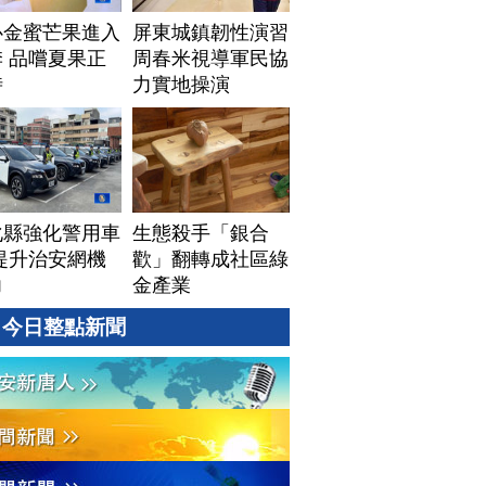
心金蜜芒果進入
屏東城鎮韌性演習
 品嚐夏果正
周春米視導軍民協
時
力實地操演
化縣強化警用車
生態殺手「銀合
提升治安網機
歡」翻轉成社區綠
力
金產業
今日整點新聞