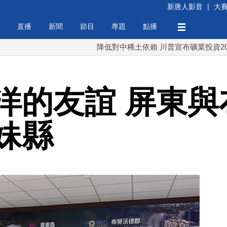
新唐人影音
|
大
直播
新聞
節目
專題
點播
降低對中稀土依賴 川普宣布礦業投資20億美元
洋的友誼 屏東與
妹縣