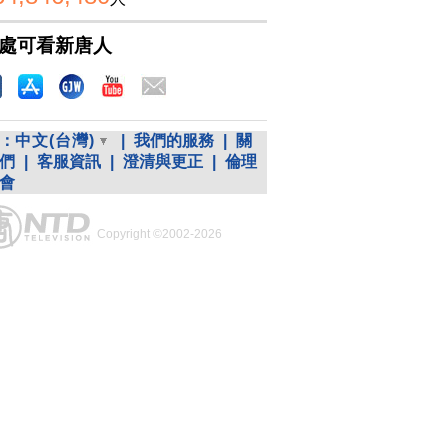
處可看新唐人
：
中文(台灣)
|
我們的服務
|
關
們
|
客服資訊
|
澄清與更正
|
倫理
會
Copyright ©2002-2026