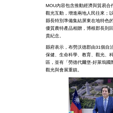
MOU內容包含推動經濟與貿易合
觀光互動，增進兩地人民往來；
縣長特別準備集結屏東在地特色
優質農特產品相贈，博根郡長則
貴紀念。
縣府表示，布勞沃德郡由31個自
保健、生命科學、教育、觀光、
區，並有「勞德代爾堡-好萊塢國
觀光與會展重鎮。