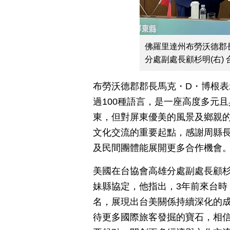
佛羅里達州布勞沃德郡長
分處副處長顧杉明(右)
布勞沃德郡郡長馬克・D・博根表
過100種語言，是一座高度多元
東，但對屏東優美的風景及鄉親的
文化交流的重要起點，感謝周縣
及民間團體能展開更多合作機會
美國在台協會高雄分處副處長顧
妹縣協定，他指出，3年前來台時
名，展現出台美關係持續深化的
待更多國際旅客發掘的寶石，相