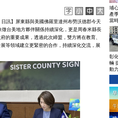
埔
產季
當
月 03 日訊】屏東縣與美國佛羅里達州布勞沃德郡今天
僅象徵台美地方夥伴關係持續深化，更是周春米縣長
政府的重要成果，透過此次締盟，雙方將在教育、
發展等領域建立更緊密的合作，持續深化交流，展
彰
輛 
動