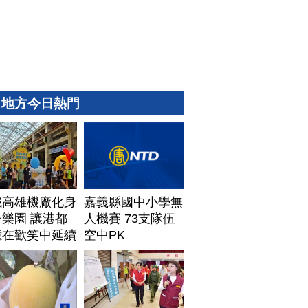
地方今日熱門
鐵高雄機廠化身
嘉義縣國中小學無
樂園 讓港都
人機賽 73支隊伍
憶在歡笑中延續
空中PK