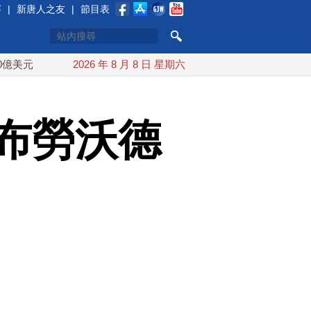
賽
|
新唐人之友
|
節目表
中東局勢動盪 土耳其沙特巴基斯坦誓共同防禦
2026 年 8 月 8 日 星期六
漢光實兵濱
布勞沃德