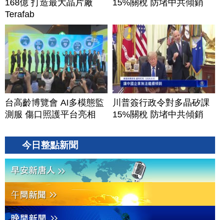
168億 打造最大晶片廠
15%關稅 防堵中共傾銷
Terafab
台高齡博覽會 AI多模態監
川普簽行政令對多晶矽課
測服 傷口照護平台亮相
15%關稅 防堵中共傾銷
今日整點新聞