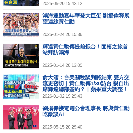
君 肯定台灣科技地位｜穆迪降評 美
2025-05-20 19:42:12
財長駁斥「落後指標」
鴻海運動嘉年華登大巨蛋 劉揚偉釋展
望連線黃仁勳
2025-01-24 20:15:36
輝達黃仁勳傳提前抵台！固樁之旅首
站拜訪鴻海
2025-01-14 20:13:09
俞大㵢：台美關稅談判將結束 雙方交
流更密切｜黃仁勳傳1/30訪台 親自出
席輝達總部簽約？｜蘋果重大調整！
2026年或不發表iPhone 18｜2026超
2026-01-02 19:29:43
級獨角獸IPO潮！SpaceX、OpenAI
拚兆元身價
劉揚偉接電電公會理事長 將與黃仁勳
吃飯談AI
2025-05-15 20:29:40