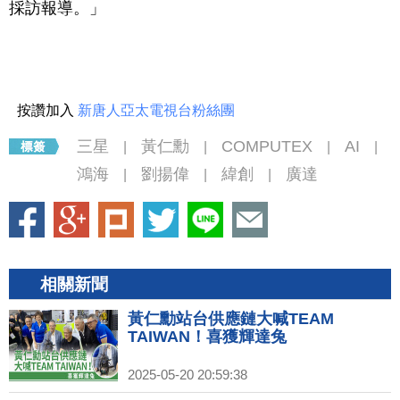
採訪報導。」
按讚加入
新唐人亞太電視台粉絲團
三星
黃仁勳
COMPUTEX
AI
|
|
|
|
鴻海
劉揚偉
緯創
廣達
|
|
|
相關新聞
黃仁勳站台供應鏈大喊TEAM
TAIWAN！喜獲輝達兔
2025-05-20 20:59:38