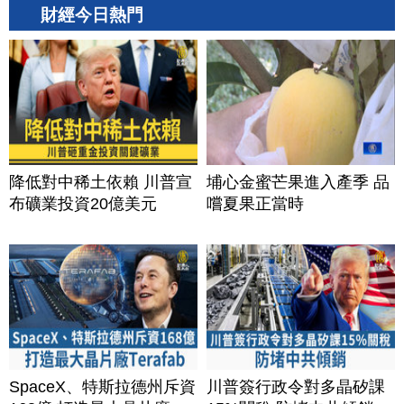
財經今日熱門
降低對中稀土依賴 川普宣
埔心金蜜芒果進入產季 品
布礦業投資20億美元
嚐夏果正當時
SpaceX、特斯拉德州斥資
川普簽行政令對多晶矽課