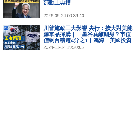
部動土典禮
2026-05-24 00:36:40
川普施政三大影響 央行：擴大對美能
源軍品採購｜三星谷底難翻身？市值
僅剩台積電4分之1｜鴻海：美國投資
會增加 聚焦AI和電動車｜台灣微軟資
2024-11-14 19:20:05
料中心落地啟用