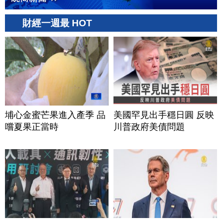
財經一週最 HOT
埔心金蜜芒果進入產季 品
美國罕見出手穩日圓 反映
嚐夏果正當時
川普政府美債問題