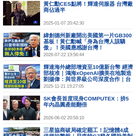
黃仁勳CES點將！輝達伺服器 台灣廠
商佔過半
2025-01-07 20:42:30
緯創德州新廠開出美國第一片GB300
基板！黃仁勳喊「身為台灣人該驕
傲」！美國應感謝台灣！
2026-07-22 19:56:44
輝達海外總部增資至10億新台幣 經濟
部核准｜鴻海xOpenAI擴美在地製造
劉揚偉：與世界級公司深度合作｜台
美關稅談判 英媒：台對美投資上看
2025-11-21 19:27:05
4000億美元｜台積電羅唯仁疑跳槽洩
密 英特爾駁：毫無根據
SK會長首度現身COMPUTEX：拚5
年內晶圓產能翻倍
2026-06-02 20:58:10
三星協商破局確定罷工！記憶體4成