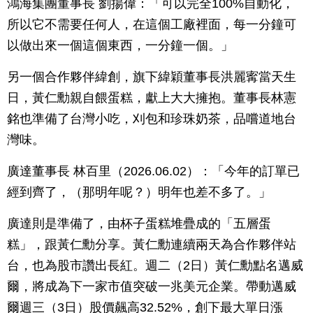
鴻海集團董事長 劉揚偉：「可以完全100%自動化，
所以它不需要任何人，在這個工廠裡面，每一分鐘可
以做出來一個這個東西，一分鐘一個。」
另一個合作夥伴緯創，旗下緯穎董事長洪麗寗當天生
日，黃仁勳親自餵蛋糕，獻上大大擁抱。董事長林憲
銘也準備了台灣小吃，刈包和珍珠奶茶，品嚐道地台
灣味。
廣達董事長 林百里（2026.06.02）：「今年的訂單已
經到齊了，（那明年呢？）明年也差不多了。」
廣達則是準備了，由杯子蛋糕堆疊成的「五層蛋
糕」，跟黃仁勳分享。黃仁勳連續兩天為合作夥伴站
台，也為股市讚出長紅。週二（2日）黃仁勳點名邁威
爾，將成為下一家市值突破一兆美元企業。帶動邁威
爾週三（3日）股價飆高32.52%，創下最大單日漲