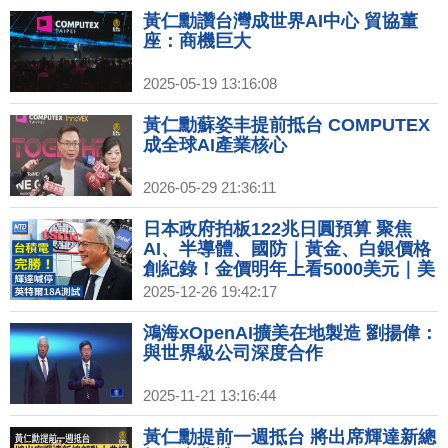
黃仁勳讚台灣成世界AI中心 貿協董
座：商機巨大
2025-05-19 13:16:08
黃仁勳蘇姿丰提前抵台 COMPUTEX
成全球AI產業核心
2026-05-29 21:36:11
日本政府拍板122兆日圓預算 聚焦
AI、半導體、國防｜黃金、白銀價格
創紀錄！金價明年上看5000美元｜美
台關稅談判進度 經貿辦：安排總結會
2025-12-26 19:42:17
議｜英特爾18A搶單失敗 台積電仍是
輝達最佳夥伴
鴻海xOpenAI擴美在地製造 劉揚偉：
與世界級公司深度合作
2025-11-21 13:16:44
黃仁勳提前一週抵台 將出席輝達新總