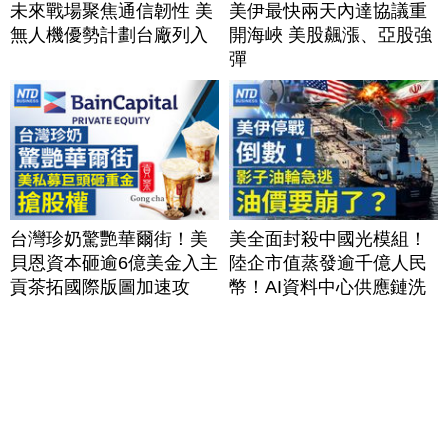
未來戰場聚焦通信韌性 美
美伊最快兩天內達協議重
無人機優勢計劃台廠列入
開海峽 美股飆漲、亞股強
彈
台灣珍奶驚艷華爾街！美
美全面封殺中國光模組！
貝恩資本砸逾6億美金入主
陸企市值蒸發逾千億人民
貢茶拓國際版圖加速攻
幣！AI資料中心供應鏈洗
美？｜#財經新聞｜
牌？台灣喜迎轉單！成關
20260806(四)
鍵樞紐？｜#財經新聞
│20260805 (三)