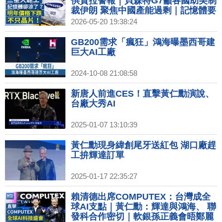
供貨拉警報｜貝森特G7籲各國助美制
裁伊朗 聚焦中國產能過剩｜記憶體要
涼了！明下半年反轉下跌 影響不只晶
2026-05-20 19:38:24
片？｜ASML次世代EUV將問世 台積
握關鍵技術暫不採購｜搶先黃仁勳！
GB200需求「瘋狂」鴻海曝墨西哥建
AMD蘇姿丰率先抵台 週五發表演講
巨大AI工廠
2024-10-08 21:08:58
新唐人前進CES！直擊黃仁勳演說、
台廠大秀AI
2025-01-07 13:10:39
黃仁勳現身緯創尾牙送紅包 湖口廠趕
工拚輝達訂單
2025-01-17 22:35:27
賴清德出席COMPUTEX：台灣成全
球AI支點｜黃仁勳：輝達與鴻海、 聯
發科合作密切｜軟銀孫正義會晤鄭麗