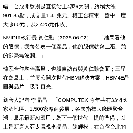
幅；台股開盤則是直接站上4萬6大關，終場大漲
901.85點，成交量1.45兆元。權王台積電，盤中一度
大漲60元，以2,425元作收。
NVIDIA執行長 黃仁勳（2026.06.02）： 「結果看他
的股價，我每發表一個產品，他的股價就會上漲。我
的卻毫無波瀾。」
韓系合作夥伴高層，也親自訪台與黃仁勳會面；三星
在會展上，首度公開次世代HBM解決方案，HBM4E晶
圓與晶片，吸引目光。
新唐人記者 李晶晶：「COMPUTEX 今年共有33個國
家及地區、1,500家廠商參展，各國指標大廠匯聚台
灣，展示最新AI應用，為下一個世代，提前準備，以
上是新唐人亞太電視李晶晶、陳輝模，在台灣台北的