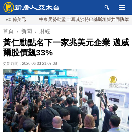
億美元
中東局勢動盪 土耳其沙特巴基斯坦誓共同防禦
首頁
›
新聞
›
財經
黃仁勳點名下一家兆美元企業 邁威
爾股價飆33%
更新時間：2026-06-03 21:07:08