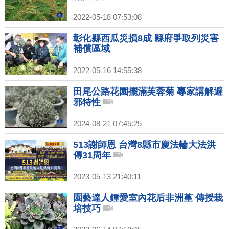
2022-05-18 07:53:08
彰化縣西瓜災損8成 縣府爭取列災害
補償區域
2022-05-16 14:55:38
田尾公路花園擺滿芙蓉菊 專家講解避
邪特性
2024-08-21 07:45:25
513謝師恩 台灣8縣市慶法輪大法洪
傳31周年
2023-05-13 21:40:11
園藝達人鍾愛室內花后非洲堇 傳授栽
培技巧