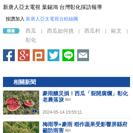
新唐人亞太電視 葉錫鴻 台灣彰化採訪報導
按讚加入
新唐人亞太電視台粉絲團
西瓜
西瓜如何挑
西瓜村
歐文
|
|
|
|
彰化
相關新聞
豪雨釀災損！西瓜「裂開腐爛」彰化
老農落淚
2024-05-14 19:59:11
梅雨季+豪雨 稻作蔬果受影響屏縣府
籲防雨害