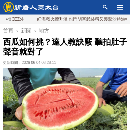
EZ外
紅海戰火續升溫 也門胡塞武裝稱又襲擊沙特油輪
首頁
›
新聞
›
地方
西瓜如何挑？達人教訣竅 聽拍肚子
聲音就對了
更新時間：2026-06-04 08:28:11