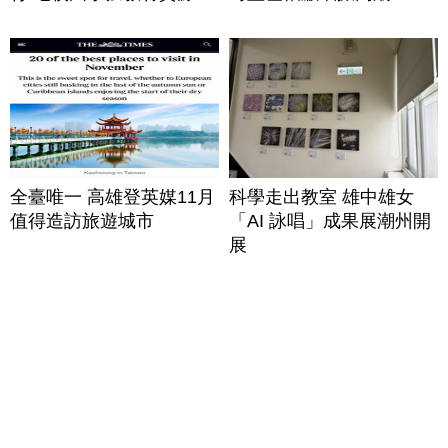
全臺唯一 高雄登英媒11月
科學走出教室 雄中雄女
值得造訪旅遊城市
「AI 詠唱」成果展潮州開
展