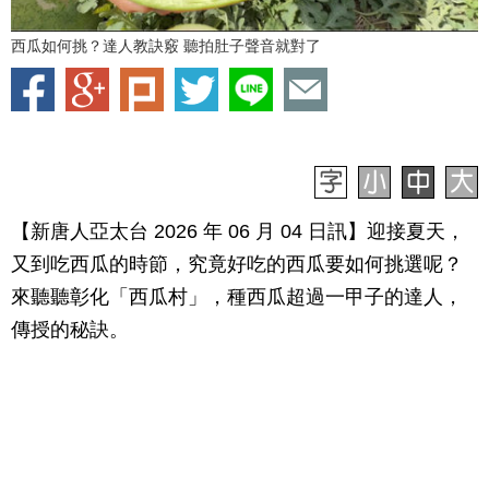
西瓜如何挑？達人教訣竅 聽拍肚子聲音就對了
【新唐人亞太台 2026 年 06 月 04 日訊】迎接夏天，
又到吃西瓜的時節，究竟好吃的西瓜要如何挑選呢？
來聽聽彰化「西瓜村」，種西瓜超過一甲子的達人，
傳授的秘訣。