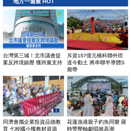
地方一週最 HOT
台灣第三城！北市議會提
斥資157億元橋科聯外匝
案反跨境鎮壓 獲跨黨支持
道今動土 將串聯半導體S
廊帶
同濟會攜企業投資品德教
花蓮漁港親子釣魚同樂 羅
育 七校國小獲教材資源
時豐壓軸獻唱掀高潮