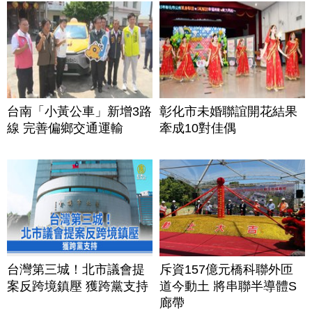
台南「小黃公車」新增3路
彰化市未婚聯誼開花結果
線 完善偏鄉交通運輸
牽成10對佳偶
台灣第三城！北市議會提
斥資157億元橋科聯外匝
案反跨境鎮壓 獲跨黨支持
道今動土 將串聯半導體S
廊帶