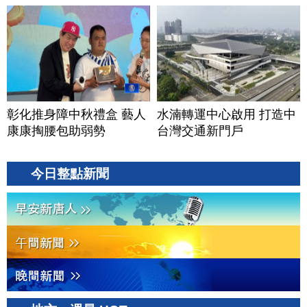
彰化推身障中秋禮盒 藝人
水湳轉運中心啟用 打造中
康康掏腰包助弱勢
台灣交通新門戶
今日整點新聞