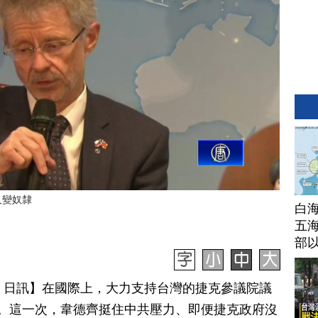
人變奴隸
白
五海
部
月 04 日訊】在國際上，大力支持台灣的捷克參議院議
。這一次，韋德齊挺住中共壓力、即便捷克政府沒