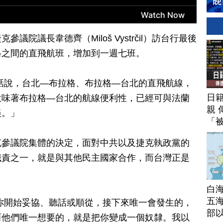
院議長韋德齊（Miloš Vystrčil）訪台行最後
格之間的直飛航班，增加到一週七班。
話說，台北—布拉格、布拉格—台北的直飛航線，
日
意味著布拉格—台北的航線便利性，已經可與法蘭
親 
美。」
「
克參議院集體的決定，面對中共以及捷克執政黨的
職責之一，就是與其他民主國家合作，而台灣正是
白
五海
你開始妥協、聽話或順從，接下來唯一會發生的，
部
而他們唯一想要的，就是把你變成一個奴隸。我以