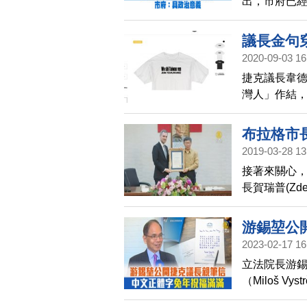
出，市府已
定。市府方
由柯文哲率
議長金句
2020-09-03 16
shirt
捷克議長韋
灣人」作結
站，近日開賣「
布拉格市
2019-03-28 13
接著來關心，
長賀瑞普(Zd
反對與北京
帶您來看。
游錫堃公
2023-02-17 16
立法院長游
（Miloš 