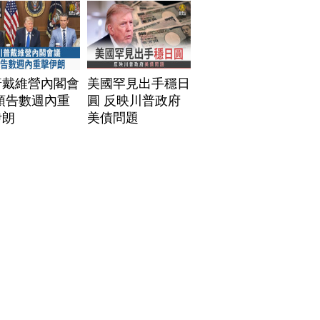
普戴維營內閣會
美國罕見出手穩日
預告數週內重
圓 反映川普政府
伊朗
美債問題