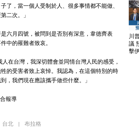
日子了，當一個人受制於人、很多事情都不能做、
歷第二次。」
好是六月四號，被問到是否別有深意，韋德齊表
川
事件中的罹難者致哀。
議 
擊
我人在台灣，我深切體會並同情台灣人民的感受，
犧牲的受害者致上哀悼。我認為，在這個特別的時
識到，我們現在應該攜手做些什麼。」
綜合報導
台北
布拉格
|