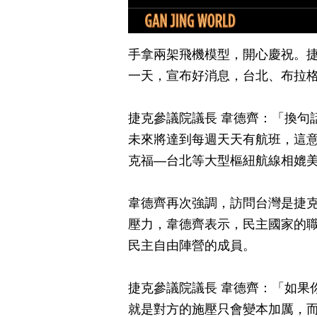
手拿兩架飛機模型，開心慶祝。捷克參議
一天，宣布好消息，台北、布拉
捷克參議院議長 韋德齊：「換句
未來將達到每週天天有航班，這
克福—台北等大型樞紐航線相媲
韋德齊再次強調，訪問台灣是捷
壓力，韋德齊表示，民主國家的
民主自由陣營的成員。
捷克參議院議長 韋德齊：「如果
就是對方的施壓只會變本加厲，