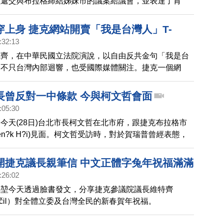
經遞交與布拉格締結姊妹市的議案給議會，並表達了肯
面表示，正式締結姊妹市的時間，可能將會在明年一月，
團到布拉格進行。
穿上身 捷克網站開賣「我是台灣人」T-
:32:13
德齊，在中華民國立法院演說，以自由反共金句「我是台
，不只台灣內部迴響，也受國際媒體關注。捷克一個網
我是台灣人」T-shirt。
長曾反對一中條款 今與柯文哲會面
:05:30
今天(28日)台北市長柯文哲在北市府，跟捷克布拉格市
en?k H?i)見面。柯文哲受訪時，對於賀瑞普曾經表態，
締結的姊妹市條款必須包含承認一中，柯文哲怎麼回應，
開捷克議長親筆信 中文正體字兔年祝福滿滿
:26:02
錫堃今天透過臉書發文，分享捷克參議院議長維特齊
Vystrčil）對全體立委及台灣全民的新春賀年祝福。