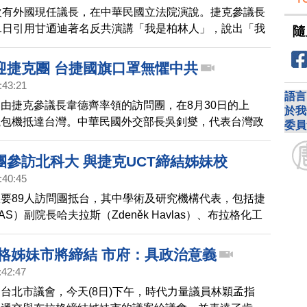
普(Zdeněk Hřib)、捷克科學院副院長、大學校長、文
次有外國現任議長，在中華民國立法院演說。捷克參議長
媒體界代表。
1日引用甘迺迪著名反共演講「我是柏林人」，說出「我
隨
，堅定支持台灣與自由價值，全場國會議員起立鼓掌。立
堃表示，台捷兩國將成為民主同盟。
迎捷克團 台捷國旗口罩無懼中共
:43:21
語言
由捷克參議長韋德齊率領的訪問團，在8月30日的上
於我
航包機抵達台灣。中華民國外交部長吳釗燮，代表台灣政
委員
機場迎接，雙方互動過程是相當注重防疫。除了雙方在身
台捷友好的兩國國旗徽章，連口罩上，都印有兩國的國
團參訪北科大 與捷克UCT締結姊妹校
:40:45
要89人訪問團抵台，其中學術及研究機構代表，包括捷
S）副院長哈夫拉斯（Zdeněk Havlas）、布拉格化工
校長馬捷卡（Pavel Matějka）、布拉格理工大學
長荷力（Radek Holý）等9人，今（31）日下午參訪國
拉格姊妹市將締結 市府：具政治意義
大學，由北科大校長王錫福代表迎接。
:42:47
台北市議會，今天(8日)下午，時代力量議員林穎孟指