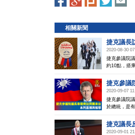
相關新聞
捷克議長
2020-08-30 07
捷克參議院議
約10點，搭
國桃園國際機
捷克參議
2020-09-07 11
捷克參議院議
於總統，是
國總統蔡英
多名閣員。訪
捷克議長
卡（Jiří 
2020-09-01 21