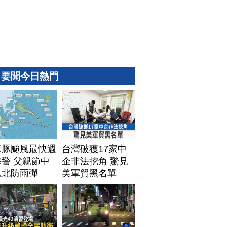
要聞今日熱門
海豚颱風最快週
台灣破獲17家中
警 父親節中
企非法挖角 驚見
以北防雨彈
美軍貿黑名單