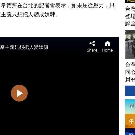
。韋德齊在台北的記者會表示，如果屈從壓力，只
台灣
產主義只想把人變成奴隸。
登場
證
台灣
同心
員