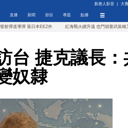
新唐人影音
|
大
直播
新聞
節目
專題
點播
彈 落日本EEZ外
紅海戰火續升溫 也門胡塞武裝稱又襲擊沙
訪台 捷克議長：
變奴隸