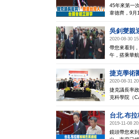
拉格市長 賀瑞
45年來第一
化、企業、
韋德齊，9月
是台灣人」
法院長游錫
吳釗燮親
2020-08-30 15
帶您來看到，
午，搭乘華
府前往桃園
上別著象徵
捷克學術
旗。
2020-08-31 20
捷克議長率政
克科學院（CA
大學（UCT）
（CTU）副校
台北.布
立臺北科技
2019-11-08 20
鏡頭帶您來到