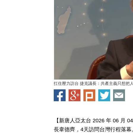
扛住壓力訪台 捷克議長：共產主義只想把
【新唐人亞太台 2026 年 06 
長韋德齊，4天訪問台灣行程落幕