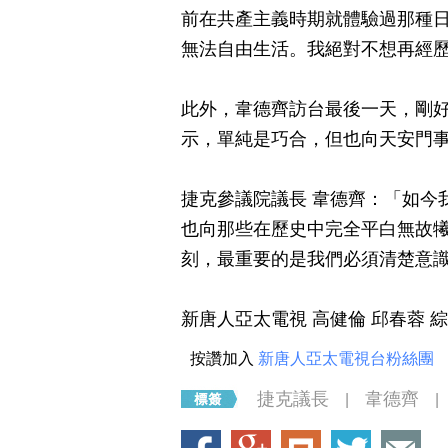
前在共產主義時期就體驗過那種
無法自由生活。我絕對不想再經
此外，韋德齊訪台最後一天，剛
示，單純是巧合，但也向天安門
捷克參議院議長 韋德齊：「如今
也向那些在歷史中完全平白無故
刻，最重要的是我們必須清楚意
新唐人亞太電視 高健倫 邱春蓉 
按讚加入
新唐人亞太電視台粉絲團
捷克議長
韋德齊
|
|