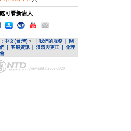
處可看新唐人
：
中文(台灣)
|
我們的服務
|
關
們
|
客服資訊
|
澄清與更正
|
倫理
會
Copyright ©2002-2026