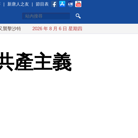
賽
|
新唐人之友
|
節目表
特油輪
台灣漢光演習 賴清德搭裝甲車進駐衡山指揮所
2026 年 8 月 6 日 星期四
A
共產主義