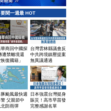
要聞一週最 HOT
籍華商回中國探
台灣雲林縣議會反
傳遭禁離境還
中共跨境鎮壓提案
被恢復國籍」
無異議通過
海豚颱風最快週
日本強震台灣挺身
警 父親節中
賑災！高市早苗發
以北防雨彈
完整感謝名單