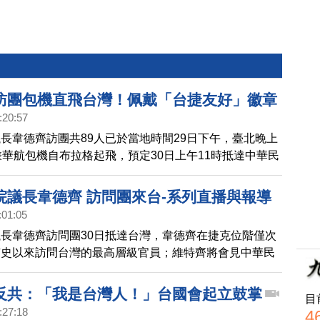
訪團包機直飛台灣！佩戴「台捷友好」徽章
:20:57
長韋德齊訪團共89人已於當地時間29日下午，臺北晚上
乘華航包機自布拉格起飛，預定30日上午11時抵達中華民
場。全團89人登機前都提供核酸檢測陰性證明。
院議長韋德齊 訪問團來台-系列直播與報導
:01:05
長韋德齊訪問團30日抵達台灣，韋德齊在捷克位階僅次
有史以來訪問台灣的最高層級官員；維特齊將會見中華民
文、行政院長蘇貞昌、外長吳釗燮、防疫指揮官陳時中等
問團成員包括參議院領袖層，其中有首席副議長 魯斯基
反共：「我是台灣人！」台國會起立鼓掌
目
Růžička）、外交委員會主席、衛生委員會主席等人，還有布
:27:18
4