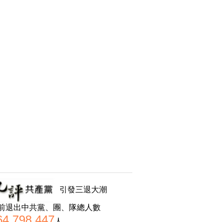
引發三退大潮
前退出中共黨、團、隊總人數
64,798,447
人