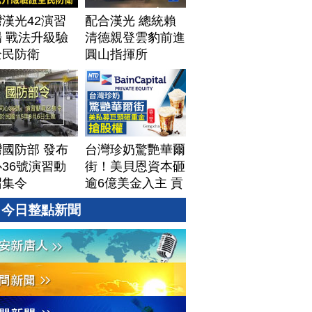
漢光42演習
配合漢光 總統賴
 戰法升級驗
清德親登雲豹前進
全民防衛
圓山指揮所
國防部 發布
台灣珍奶驚艷華爾
36號演習動
街！美貝恩資本砸
召集令
逾6億美金入主 貢
茶拓國際版圖加速
今日整點新聞
攻美？｜#財經新
聞｜
20260806(四)