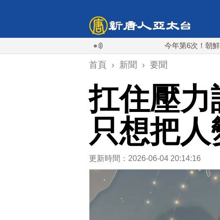
今年第6次！朝鮮發射彈道導
首頁
›
新聞
›
要聞
扛住壓力
只想把人
更新時間：2026-06-04 20:14:16