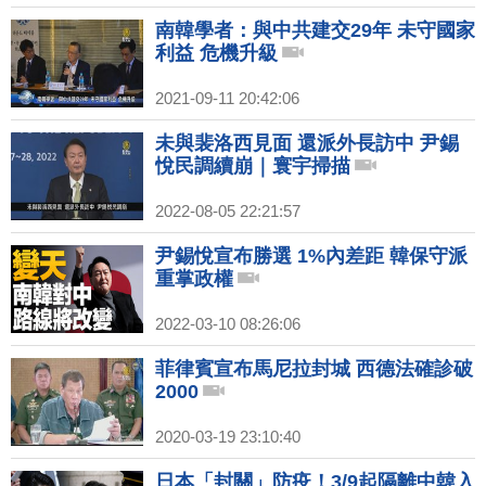
南韓學者：與中共建交29年 未守國家
利益 危機升級
2021-09-11 20:42:06
未與裴洛西見面 還派外長訪中 尹錫
悅民調續崩｜寰宇掃描
2022-08-05 22:21:57
尹錫悅宣布勝選 1%內差距 韓保守派
重掌政權
2022-03-10 08:26:06
菲律賓宣布馬尼拉封城 西德法確診破
2000
2020-03-19 23:10:40
日本「封關」防疫！3/9起隔離中韓入