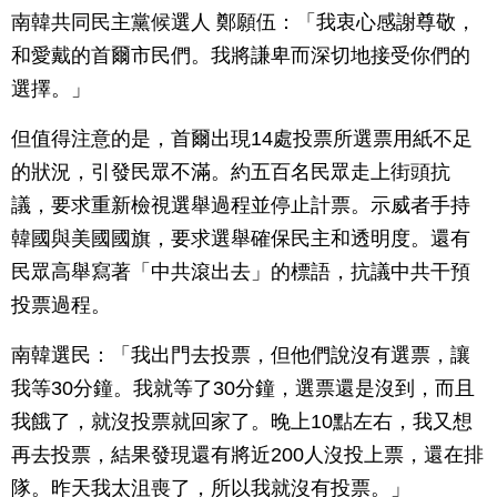
南韓共同民主黨候選人 鄭願伍：「我衷心感謝尊敬，
和愛戴的首爾市民們。我將謙卑而深切地接受你們的
選擇。」
但值得注意的是，首爾出現14處投票所選票用紙不足
的狀況，引發民眾不滿。約五百名民眾走上街頭抗
議，要求重新檢視選舉過程並停止計票。示威者手持
韓國與美國國旗，要求選舉確保民主和透明度。還有
民眾高舉寫著「中共滾出去」的標語，抗議中共干預
投票過程。
南韓選民：「我出門去投票，但他們說沒有選票，讓
我等30分鐘。我就等了30分鐘，選票還是沒到，而且
我餓了，就沒投票就回家了。晚上10點左右，我又想
再去投票，結果發現還有將近200人沒投上票，還在排
隊。昨天我太沮喪了，所以我就沒有投票。」