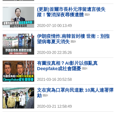
(更新)首爾市長朴元淳留遺言後失
蹤！警消深夜尋獲遺體
2020-07-10 00:13:49
伊朗疫情炸.南韓首封樓 世衛：別指
望病毒夏天消失
2020-03-20 22:35:26
有圖沒真相？AI影片以假亂真
Deepfake成社會隱憂
2021-03-16 20:52:58
文在寅為口罩向民道歉 10萬人連署彈
劾
2020-03-21 12:58:49