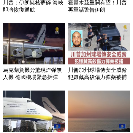
川普：伊朗擁核夢碎 海峽
霍爾木茲重開有望！川普
即將恢復通航
再重話警告伊朗
烏克蘭貨機旁驚現炸彈無
川普加州球場傳安全威脅
人機 德國機場緊急拆彈
犯嫌藏高殺傷力彈藥被捕