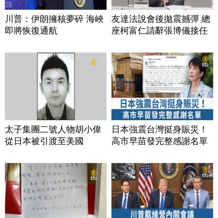
川普：伊朗擁核夢碎 海峽
友達法說會後拋震撼彈 總
即將恢復通航
座柯富仁請辭張博儀接任
太子集團二號人物胡小偉
日本強震台灣挺身賑災！
從日本被引渡至美國
高市早苗發完整感謝名單