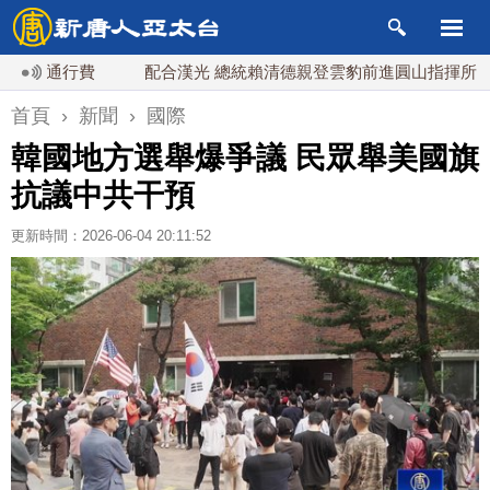
通行費
配合漢光 總統賴清德親登雲豹前進圓山指揮所
首頁
›
新聞
›
國際
韓國地方選舉爆爭議 民眾舉美國旗
抗議中共干預
更新時間：2026-06-04 20:11:52