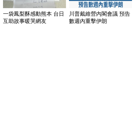
一袋鳳梨酥感動熊本 台日
川普戴維營內閣會議 預告
互助故事暖哭網友
數週內重擊伊朗