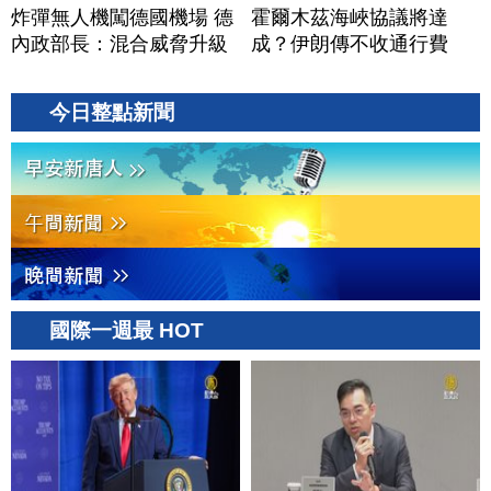
炸彈無人機闖德國機場 德
霍爾木茲海峽協議將達
內政部長：混合威脅升級
成？伊朗傳不收通行費
今日整點新聞
國際一週最 HOT