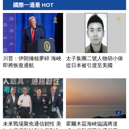
國際一週最 HOT
川普：伊朗擁核夢碎 海峽
太子集團二號人物胡小偉
即將恢復通航
從日本被引渡至美國
未來戰場聚焦通信韌性 美
霍爾木茲海峽協議將達