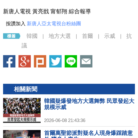
新唐人電視 黃亮戩 甯郁翔 綜合報導
按讚加入
新唐人亞太電視台粉絲團
韓國
地方大選
首爾
示威
抗
|
|
|
|
議
相關新聞
韓國疑爆發地方大選舞弊 民眾發起大
規模示威
2026-06-08 21:43:36
首爾萬聖節派對疑名人現身爆踩踏意