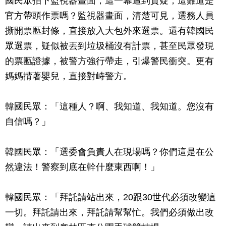
國民眾拍下監視器畫面，這一幕遭到質疑，這難道是
官方帶頭作票嗎？監視器畫面，清楚可見，選務人員
撕開票匭封條，直接放入大包外來選票。還有韓國民
眾選票，疑似被丟到垃圾桶沒有計票，甚至民眾發現
的票匭證據，被警方強行帶走，引爆警民衝突。更有
媽媽揹著嬰兒，直接對峙警方。
韓國民眾：「這種人？啊、我知道、我知道。您沒有
自信嗎？」
韓國民眾：「選委會負責人在現場嗎？你們這是在公
然違法！警察到底在幹什麼東西啊！」
韓國民眾：「拜託請站出來，20跟30世代必須改變這
一切。拜託請出來，拜託請幫幫忙。我們必須做出改