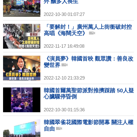
外 釀多人喪生
2022-10-30 01:07:27
「要解封！」廣州萬人上街衝破封控
高唱《海闊天空》
2022-11-17 16:49:08
《演員夢》韓國首映 觀眾讚：善良改
變世界
2022-12-10 21:33:29
韓國首爾萬聖節派對推擠踩踏 50人疑
心臟驟停昏倒
2022-10-30 01:15:36
韓國翠雀花國際電影節開幕 關注人權
自由