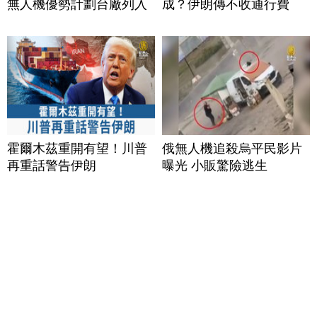
無人機優勢計劃台廠列入
成？伊朗傳不收通行費
霍爾木茲重開有望！川普
俄無人機追殺烏平民影片
再重話警告伊朗
曝光 小販驚險逃生