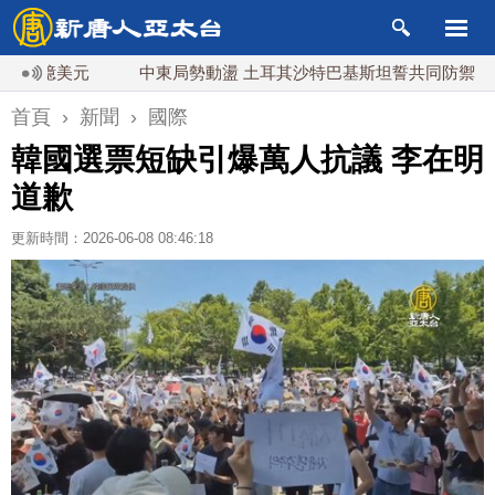
億美元
中東局勢動盪 土耳其沙特巴基斯坦誓共同防禦
漢
首頁
›
新聞
›
國際
韓國選票短缺引爆萬人抗議 李在明
道歉
更新時間：2026-06-08 08:46:18