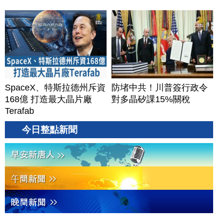
SpaceX、特斯拉德州斥資
防堵中共！川普簽行政令
168億 打造最大晶片廠
對多晶矽課15%關稅
Terafab
今日整點新聞