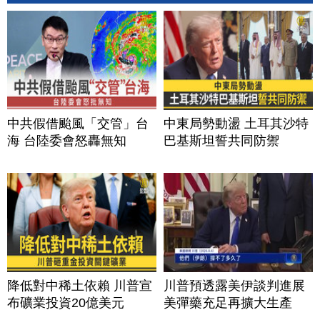
中共假借颱風「交管」台
中東局勢動盪 土耳其沙特
海 台陸委會怒轟無知
巴基斯坦誓共同防禦
降低對中稀土依賴 川普宣
川普預透露美伊談判進展
布礦業投資20億美元
美彈藥充足再擴大生產