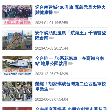
迎台南建城400升旗 嘉義元旦大跳火
雞健康操
2024-01-01 19:52:59
安平碼頭動漫風「航海王」千陽號登
陸台南
2023-09-08 20:19:44
全台唯一「0系花魁車」在高鐵台南
站 地景公園啟用
2023-12-26 07:43:39
榮耀！胡家琪成台灣第二位西點軍校
畢業生
2022-06-03 07:54:04
台南胡麻季揭幕 小朋友創意走秀超吸