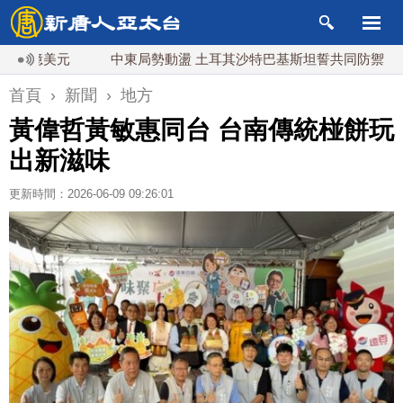
億美元
中東局勢動盪 土耳其沙特巴基斯坦誓共同防禦
漢
首頁
›
新聞
›
地方
黃偉哲黃敏惠同台 台南傳統椪餅玩
出新滋味
更新時間：2026-06-09 09:26:01