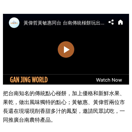
把台南知名的傳統點心椪餅，加上優格和新鮮水果、
果乾，做出風味獨特的點心；黃敏惠、黃偉哲兩位市
長還在現場現削香甜多汁的鳳梨，邀請民眾試吃，一
同推廣台南農特產品。