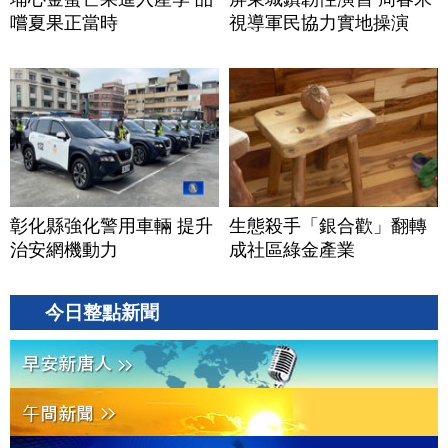
嚐夏果正當時
視導軍民協力實地操演
彰化縣強化警用車輛 提升
生態殺手「銀合歡」翻轉
治安網機動力
成社區綠金產業
今日整點新聞