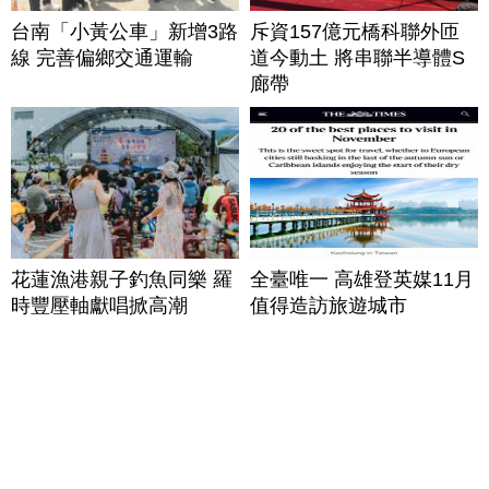
台南「小黃公車」新增3路
斥資157億元橋科聯外匝
線 完善偏鄉交通運輸
道今動土 將串聯半導體S
廊帶
花蓮漁港親子釣魚同樂 羅
全臺唯一 高雄登英媒11月
時豐壓軸獻唱掀高潮
值得造訪旅遊城市