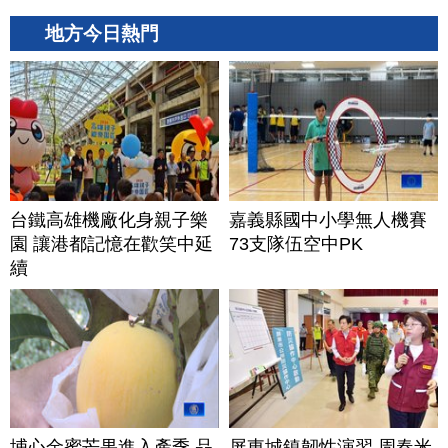
地方今日熱門
台鐵高雄機廠化身親子樂
嘉義縣國中小學無人機賽
園 讓港都記憶在歡笑中延
73支隊伍空中PK
續
埔心金蜜芒果進入產季 品
屏東城鎮韌性演習 周春米