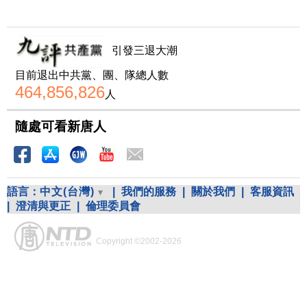
引發三退大潮
目前退出中共黨、團、隊總人數
464,856,826
人
隨處可看新唐人
語言：
中文(台灣)
|
我們的服務
|
關於我們
|
客服資訊
|
澄清與更正
|
倫理委員會
Copyright ©2002-2026