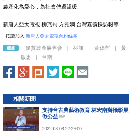
農產化為愛心，為社會傳遞溫暖。
新唐人亞太電視 柳燕旬 方雅嫻 台灣嘉義採訪報導
按讚加入
新唐人亞太電視台粉絲團
優質農產展售會
椪餅
黃偉哲
黃
|
|
|
敏惠
台南
|
相關新聞
支持台古典藝術教育 林宏南辦攝影展
做公益
2022-08-08 22:29:00