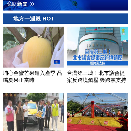
地方一週最 HOT
埔心金蜜芒果進入產季 品
台灣第三城！北市議會提
嚐夏果正當時
案反跨境鎮壓 獲跨黨支持