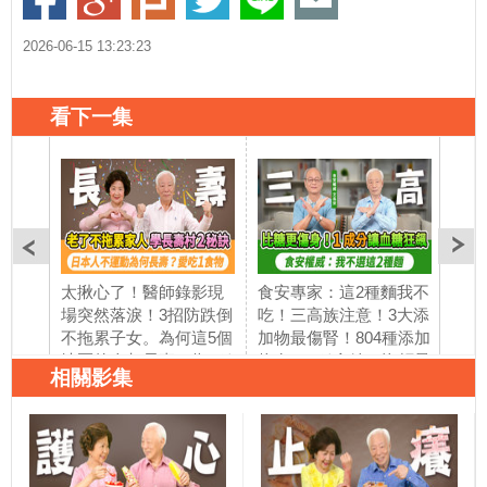
2026-06-15 13:23:23
看下一集
太揪心了！醫師錄影現
食安專家：這2種麵我不
降糖
場突然落淚！3招防跌倒
吃！三高族注意！3大添
運動
不拖累子女。為何這5個
加物最傷腎！804種添加
病！
地區的人都長壽？靠9種
物有104種含鈉！泡麵最
就能
相關影集
力量活到百歲。全台人
多84種添加物，多久吃
32
瑞破5千人創新高！日本
一次比較好？老人食品
動，
人長壽靠做1件事＋吃抗
三合一咖啡1添加物讓血
糖失
發炎食物 ！｜胡乃文開
糖失控｜胡乃文開講 ft.
雷讓
講＿349
文長安教授_350
起做