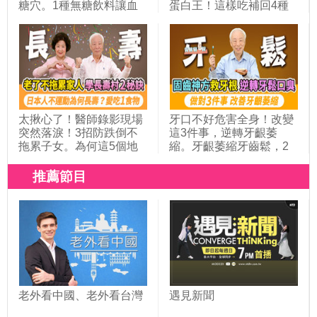
糖穴。1種無糖飲料讓血
蛋白王！這樣吃補回4種
糖飆高，改喝1茶降血
營養素！吃素者骨折風險
糖。這3水果血糖高的人
高2倍，6物補鈣強腎氣。
也可以吃。它補腎護血管
貧血補鐵+加1營養素，吸
降三高。名廚用1菜湯，
收率大翻倍！這1種素恐
穩血糖近50年｜胡乃文開
吃出虛弱體質｜胡乃文開
講Dr.HU_329
講Dr.HU_317
太揪心了！醫師錄影現場
牙口不好危害全身！改變
突然落淚！3招防跌倒不
這3件事，逆轉牙齦萎
拖累子女。為何這5個地
縮。牙齦萎縮牙齒鬆，2
區的人都長壽？靠9種力
器官恐出問題。牙齒掉到
量活到百歲。全台人瑞破
這數量，失智風險高1.9
推薦節目
5千人創新高！日本人長
倍。公開1牙粉配方，除
壽靠做1件事＋吃抗發炎
口臭救牙根。椰子油漱口
食物 ！｜胡乃文開講＿
法，抗菌固牙齦｜胡乃文
349
開講Dr.HU_310
老外看中國、老外看台灣
遇見新聞