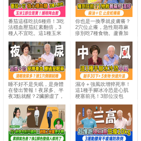
講-3
番茄這樣吃抗6種癌！3吃
你也是一換季就皮膚癢？
法穩血壓茄紅素翻倍，3
2穴位止癢，急性期蕁麻
種人不宜吃。這1種玉米
疹別吃7種食物。蘆薈加
可防視網膜退化。玉米1
它，治濕疹效果神奇。 1
部位別丟，降血壓穩血糖
湯止異位性皮膚炎的癢，
利尿消腫。它是水腫瘦身
任何皮膚病都可以治。皮
的好朋友，比玉米熱量少
蛇發作時，麻油＋它，痛
3倍｜胡乃文開講
癢立刻救｜胡乃文開講
Dr.HU_330
Dr.HU_322
睡不好不是失眠，是身體
濕冷＋強風吹增猝死率！
在發出警報！夜尿多、半
這1種手腳冰冷恐是心肌
夜3點就醒？2臟腑虛了，
梗塞前兆！3部位沒包
按手2穴。中醫師教你加
好，穿再多也沒用！敲一
早餐豆漿這個味，按2穴
敲這裡＋3穴位，補腎通
＋搓腰1處，喝安神止煩
經絡穩血壓。1張紙讓腳
湯，一夜好眠不靠吃藥｜
升溫8度，5種發熱食物，
胡乃文開講_352
手腳都暖起來｜胡乃文開
講Dr.HU_331