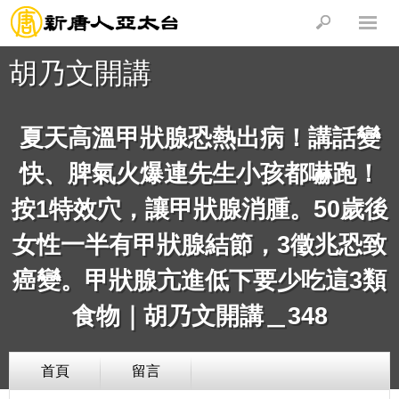
胡乃文開講
夏天高溫甲狀腺恐熱出病！講話變
快、脾氣火爆連先生小孩都嚇跑！
按1特效穴，讓甲狀腺消腫。50歲後
女性一半有甲狀腺結節，3徵兆恐致
癌變。甲狀腺亢進低下要少吃這3類
食物｜胡乃文開講＿348
首頁
留言