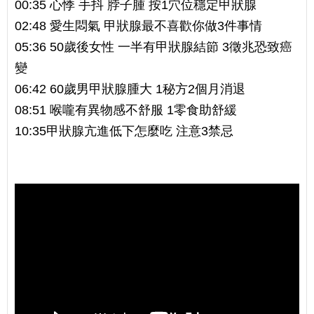
00:35 心悸 手抖 脖子腫 按1穴位穩定甲狀腺
02:48 愛生悶氣 甲狀腺最不喜歡你做3件事情
05:36 50歲後女性 一半有甲狀腺結節 3徵兆恐致癌
變
06:42 60歲男甲狀腺腫大 1秘方2個月消退
08:51 喉嚨有異物感不舒服 1零食助舒緩
10:35甲狀腺亢進低下怎麼吃 注意3禁忌