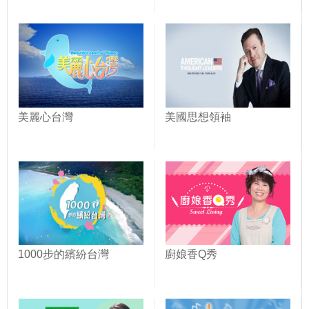
美麗心台灣
美國思想領袖
1000步的繽紛台灣
廚娘香Q秀