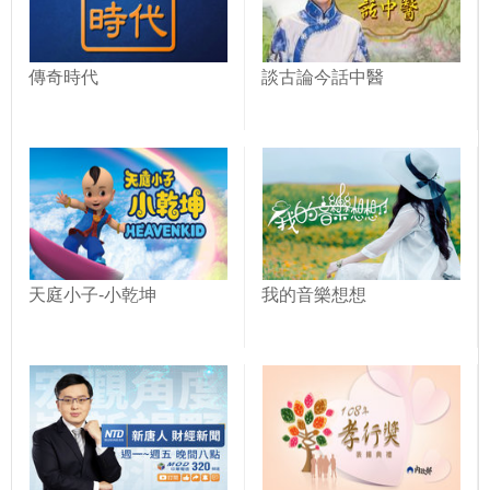
傳奇時代
談古論今話中醫
天庭小子-小乾坤
我的音樂想想