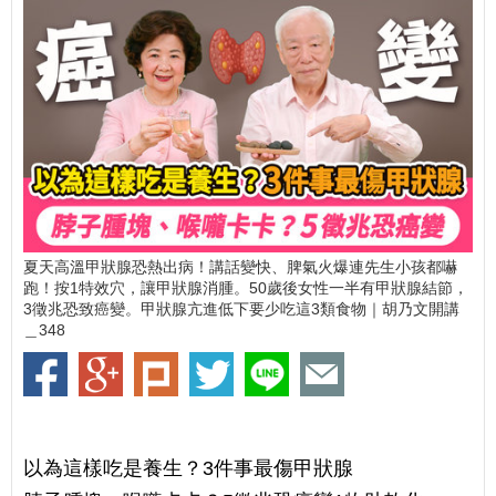
夏天高溫甲狀腺恐熱出病！講話變快、脾氣火爆連先生小孩都嚇
跑！按1特效穴，讓甲狀腺消腫。50歲後女性一半有甲狀腺結節，
3徵兆恐致癌變。甲狀腺亢進低下要少吃這3類食物｜胡乃文開講
＿348
以為這樣吃是養生？3件事最傷甲狀腺