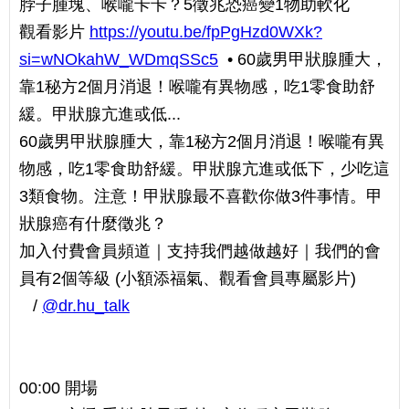
脖子腫塊、喉嚨卡卡？5徵兆恐癌變1物助軟化
觀看影片
https://youtu.be/fpPgHzd0WXk?
si=wNOkahW_WDmqSSc5
• 60歲男甲狀腺腫大，
靠1秘方2個月消退！喉嚨有異物感，吃1零食助舒
緩。甲狀腺亢進或低...
60歲男甲狀腺腫大，靠1秘方2個月消退！喉嚨有異
物感，吃1零食助舒緩。甲狀腺亢進或低下，少吃這
3類食物。注意！甲狀腺最不喜歡你做3件事情。甲
狀腺癌有什麼徵兆？
加入付費會員頻道｜支持我們越做越好｜我們的會
員有2個等級 (小額添福氣、觀看會員專屬影片)
/
@dr.hu_talk
00:00 開場