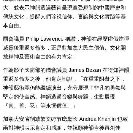
大，並表示神韻透過藝術呈現遭受壓制的中國歷史和
傳統文化，提醒人們珍視信仰、言論與文化實踐等基
本自由。
國會議員 Philip Lawrence 稱讚，神韻在經歷虛假炸彈
威脅後重返多倫多，正是對加拿大民主價值、文化開
放精神及藝術自由的有力肯定。
作為影子國防部的國會議員 James Bezan 在得知神韻
重返多倫多之後，他肯定地說，「在重重阻礙之下，
神韻藝術團仍能繼續演出，充分展現了非凡的勇氣與
堅定的使命感。神韻透過音樂與舞蹈，生動展現
『
真、善、忍
』等永恆價值。」
加拿大安省削减繁文缛节廳廳长 Andrea Khanjin 也致
函對神韻表示肯定和感謝，並祝願神韻今後再創佳