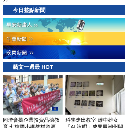
今日整點新聞
藝文一週最 HOT
同濟會攜企業投資品德教
科學走出教室 雄中雄女
育 七校國小獲教材資源
「AI 詠唱」成果展潮州開