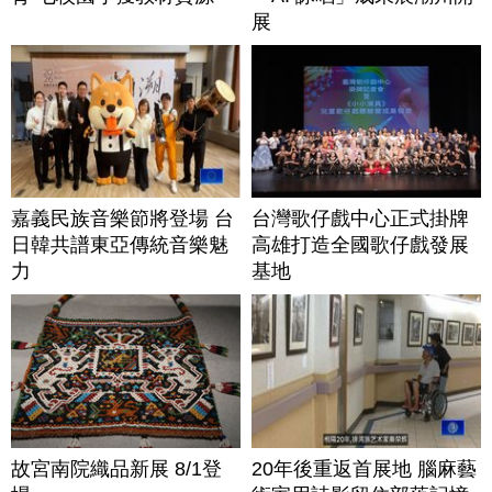
展
嘉義民族音樂節將登場 台
台灣歌仔戲中心正式掛牌
日韓共譜東亞傳統音樂魅
高雄打造全國歌仔戲發展
力
基地
故宮南院織品新展 8/1登
20年後重返首展地 腦麻藝