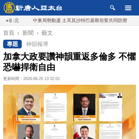
元
中東局勢動盪 土耳其沙特巴基斯坦誓共同防禦
漢光
首頁
›
新聞
›
藝文
專題
神韻報導
加拿大政要讚神韻重返多倫多 不懼
恐嚇捍衛自由
更新時間：2026-06-25 13:32:01