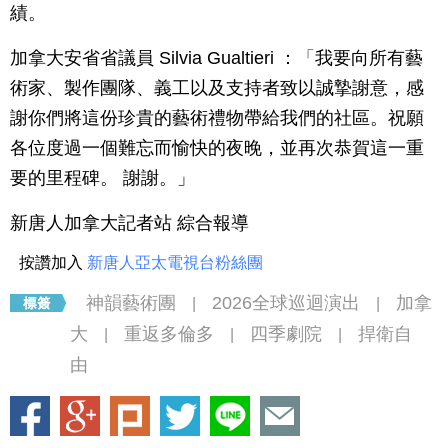
績。
加拿大安省省議員 Silvia Gualtieri ：
「
我要向所有藝
術家、製作團隊、義工以及支持者致以誠摯謝意，感
謝你們將這份珍貴的藝術禮物帶給我們的社區。祝願
各位度過一個難忘而愉快的夜晚，並再次恭賀這一重
要的里程碑。 謝謝。」
新唐人加拿大記者站 綜合報導
按讚加入
新唐人亞太電視台粉絲團
神韻藝術團
2026全球巡迴演出
加拿
|
|
大
重返多倫多
四季劇院
捍衛自
|
|
|
由