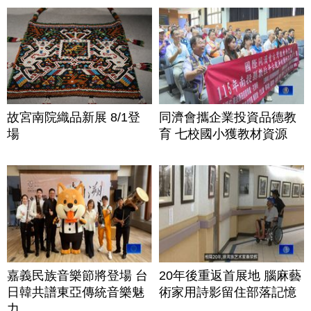
故宮南院織品新展 8/1登
同濟會攜企業投資品德教
場
育 七校國小獲教材資源
嘉義民族音樂節將登場 台
20年後重返首展地 腦麻藝
日韓共譜東亞傳統音樂魅
術家用詩影留住部落記憶
力