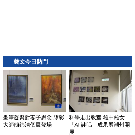
藝文今日熱門
畫筆凝聚對妻子思念 膠彩
科學走出教室 雄中雄女
大師簡錦清個展登場
「AI 詠唱」成果展潮州開
展