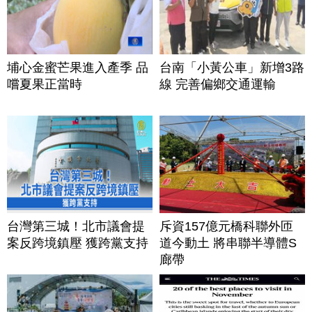
埔心金蜜芒果進入產季 品
台南「小黃公車」新增3路
嚐夏果正當時
線 完善偏鄉交通運輸
台灣第三城！北市議會提
斥資157億元橋科聯外匝
案反跨境鎮壓 獲跨黨支持
道今動土 將串聯半導體S
廊帶