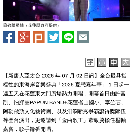
蕭敬騰壓軸（花蓮縣政府提供）
【新唐人亞太台 2026 年 07 月 02 日訊】全台最具指
標性的東海岸音樂盛典「2026 夏戀嘉年華」 1 日起一
連五天在花蓮東大門廣場熱力開唱，開幕首日由許富
凱、怕胖團PAPUN BAND+花蓮崙山國小、李竺芯、
阿勒飛斯文化藝術團、以及洄瀾新秀爭霸讚得獎隊伍
等登台演出，更邀請到「金曲歌王」蕭敬騰擔任壓軸
嘉賓，歌手輪番開唱。