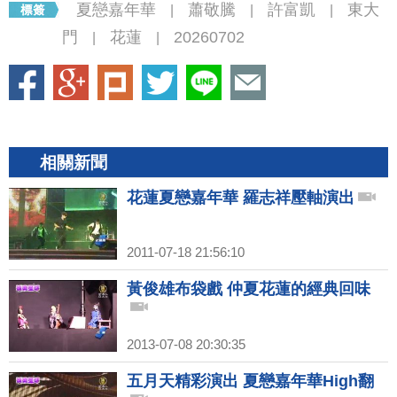
夏戀嘉年華
蕭敬騰
許富凱
東大
|
|
|
門
花蓮
20260702
|
|
相關新聞
花蓮夏戀嘉年華 羅志祥壓軸演出
2011-07-18 21:56:10
黃俊雄布袋戲 仲夏花蓮的經典回味
2013-07-08 20:30:35
五月天精彩演出 夏戀嘉年華High翻