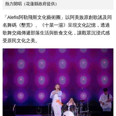
熱力開唱（花蓮縣政府提供）
「Alefis阿勒飛斯文化藝術團」以阿美族原創歌謠及同
名舞碼《墾荒》、《十菜一湯》呈現文化記憶，透過
歌舞交織傳遞部落生活與飲食文化，讓觀眾沉浸式感
受原民文化之美。