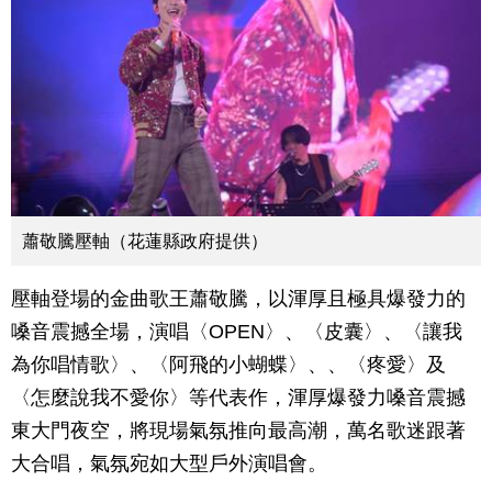
蕭敬騰壓軸（花蓮縣政府提供）
壓軸登場的金曲歌王蕭敬騰，以渾厚且極具爆發力的
嗓音震撼全場，演唱〈OPEN〉、〈皮囊〉、〈讓我
為你唱情歌〉、〈阿飛的小蝴蝶〉、、〈疼愛〉及
〈怎麼說我不愛你〉等代表作，渾厚爆發力嗓音震撼
東大門夜空，將現場氣氛推向最高潮，萬名歌迷跟著
大合唱，氣氛宛如大型戶外演唱會。