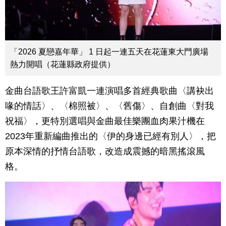
「2026 夏戀嘉年華」 1 日起一連五天在花蓮東大門廣場
熱力開唱（花蓮縣政府提供）
金曲台語歌王許富凱一連演唱多首經典歌曲〈講袂出
喙的情話〉、〈棉照被〉、〈舊傷〉、自創曲〈對我
祝福〉，更特別選唱與金曲最佳樂團血肉果汁機在
2023年重新編曲推出的〈伊的身邊已經有別人〉，把
原本深情的抒情台語歌，改造成震撼的暗黑搖滾風
格。