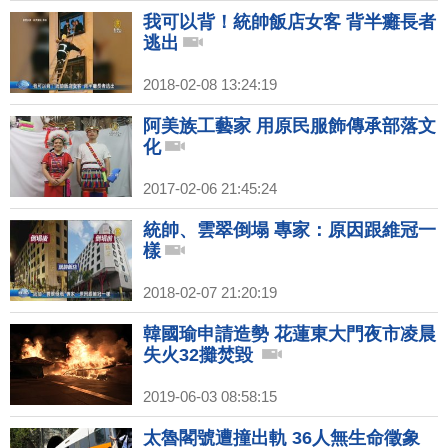
我可以背！統帥飯店女客 背半癱長者
逃出
2018-02-08 13:24:19
阿美族工藝家 用原民服飾傳承部落文
化
2017-02-06 21:45:24
統帥、雲翠倒塌 專家：原因跟維冠一
樣
2018-02-07 21:20:19
韓國瑜申請造勢 花蓮東大門夜市凌晨
失火32攤焚毀
2019-06-03 08:58:15
太魯閣號遭撞出軌 36人無生命徵象