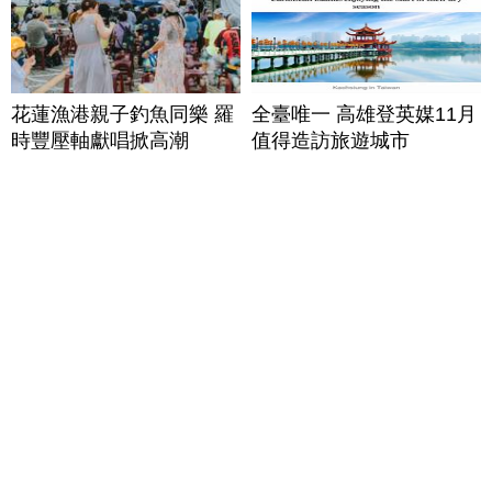
花蓮漁港親子釣魚同樂 羅
全臺唯一 高雄登英媒11月
時豐壓軸獻唱掀高潮
值得造訪旅遊城市