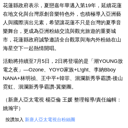
花蓮縣政府表示，夏戀嘉年華邁入第19年，延續花蓮
在地文化與台灣原創音樂特色外，也積極導入亞洲藝
人與國際演出元素，希望讓花蓮不只是台灣的夏季音
樂舞台，更成為亞洲粉絲交流與觀光旅遊的重要城
市，花蓮縣政府誠摯邀請全台觀眾與海內外粉絲在山
海星空下一起熱情開唱。
活動將持續至7月5日，2日將登場的是「潮YOUNG放
電之夜」—Ozone、YOYO家族+L!ght、李納Bboy
NANA+林明禎、王中平+韓菲、洄瀾新秀爭霸讚-後山
霓虹、洄瀾新秀爭霸讚-翼樂團。
（新唐人亞太電視 楊亞倫 王媛 整理報導/責任編輯：
姚瀚宇）
按讚加入
新唐人亞太電視台粉絲團