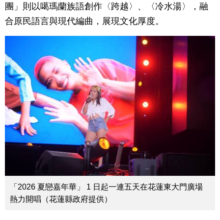
團」則以噶瑪蘭族語創作〈跨越〉、〈冷水湯〉，融
合原民語言與現代編曲，展現文化厚度。
「2026 夏戀嘉年華」 1 日起一連五天在花蓮東大門廣場
熱力開唱（花蓮縣政府提供）