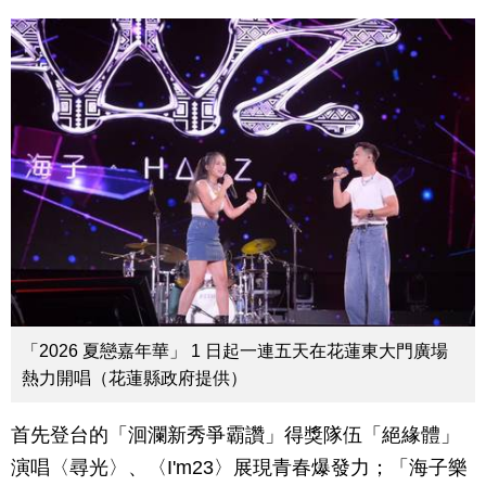
「2026 夏戀嘉年華」 1 日起一連五天在花蓮東大門廣場
熱力開唱（花蓮縣政府提供）
首先登台的「洄瀾新秀爭霸讚」得獎隊伍「絕緣體」
演唱〈尋光〉、〈I'm23〉展現青春爆發力；「海子樂