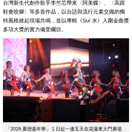
台灣新生代創作歌手李竺芯帶來〈阿美蝶〉、〈高跟
鞋會咬腳〉等多首作品，以台語與流行元素交織的獨
特風格掀起現場共鳴，並以專輯《Suí 水》入圍金曲獎
多項大獎的實力備受矚目。
「2026 夏戀嘉年華」 1 日起一連五天在花蓮東大門廣場