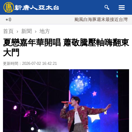
颱風白海豚週末最接近台灣 最快9日可能
首頁
›
新聞
›
地方
夏戀嘉年華開唱 蕭敬騰壓軸嗨翻東
大門
更新時間：2026-07-02 16:42:21