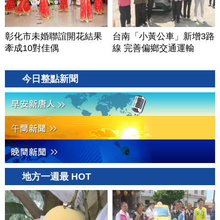
彰化市未婚聯誼開花結果
台南「小黃公車」新增3路
牽成10對佳偶
線 完善偏鄉交通運輸
今日整點新聞
地方一週最 HOT