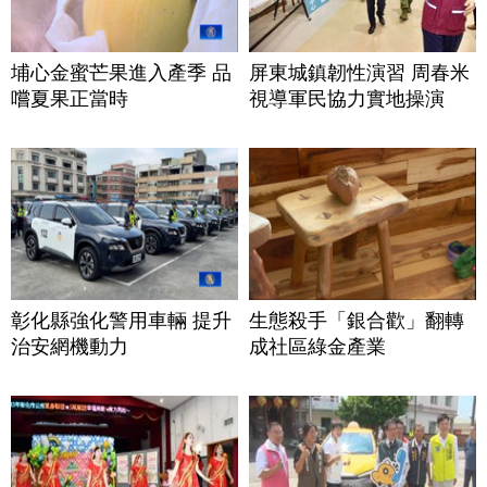
埔心金蜜芒果進入產季 品
屏東城鎮韌性演習 周春米
嚐夏果正當時
視導軍民協力實地操演
彰化縣強化警用車輛 提升
生態殺手「銀合歡」翻轉
治安網機動力
成社區綠金產業