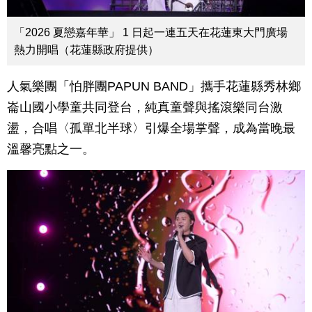
「2026 夏戀嘉年華」 1 日起一連五天在花蓮東大門廣場
熱力開唱（花蓮縣政府提供）
人氣樂團「怕胖團PAPUN BAND」攜手花蓮縣秀林鄉
崙山國小學童共同登台，純真童聲與搖滾樂同台激
盪，合唱〈孤單北半球〉引爆全場掌聲，成為當晚最
溫馨亮點之一。