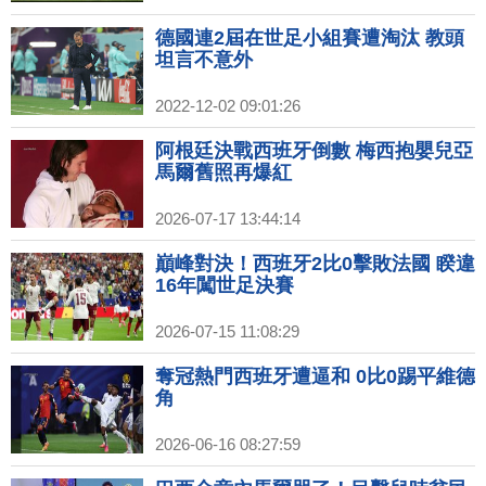
德國連2屆在世足小組賽遭淘汰 教頭
坦言不意外
2022-12-02 09:01:26
阿根廷決戰西班牙倒數 梅西抱嬰兒亞
馬爾舊照再爆紅
2026-07-17 13:44:14
巔峰對決！西班牙2比0擊敗法國 睽違
16年闖世足決賽
2026-07-15 11:08:29
奪冠熱門西班牙遭逼和 0比0踢平維德
角
2026-06-16 08:27:59