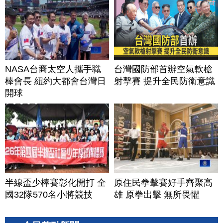
NASA台裔太空人攜手職
台灣國防部首辦空氣軟槍
棒會長 紐約大都會台灣日
射擊賽 提升全民防衛意識
開球
半線盃少棒賽彰化開打 全
原住民拳擊賽好手齊聚高
國32隊570名小將競技
雄 原拳出擊 無所畏懼