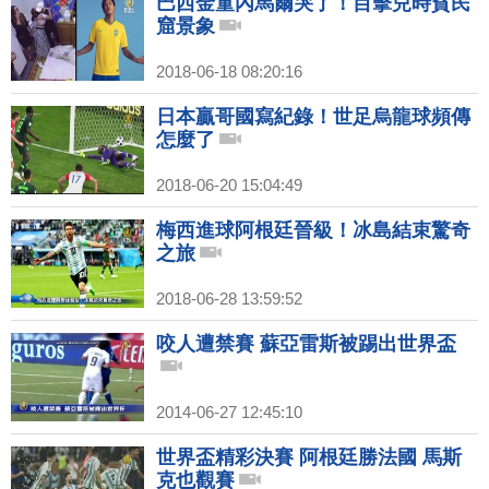
巴西金童內馬爾哭了！目擊兒時貧民
窟景象
2018-06-18 08:20:16
日本贏哥國寫紀錄！世足烏龍球頻傳
怎麼了
2018-06-20 15:04:49
梅西進球阿根廷晉級！冰島結束驚奇
之旅
2018-06-28 13:59:52
咬人遭禁賽 蘇亞雷斯被踢出世界盃
2014-06-27 12:45:10
世界盃精彩決賽 阿根廷勝法國 馬斯
克也觀賽