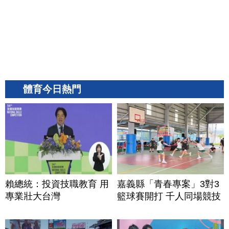
體育今日熱門
賴總統：投資技職教育 用
嘉義縣「青春專案」3對3
專業壯大台灣
籃球賽開打 千人同場競技