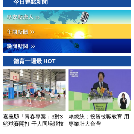
今日整點新聞
體育一週最 HOT
嘉義縣「青春專案」3對3
賴總統：投資技職教育 用
籃球賽開打 千人同場競技
專業壯大台灣