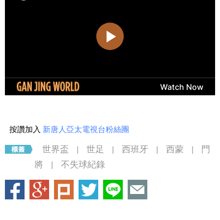
按讚加入
新唐人亞太電視台粉絲團
世界盃
世足
西班牙
西蒙
門
|
|
|
|
將
不失球紀錄
|