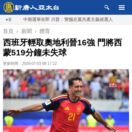
中期選舉在即 川普：警惕左翼共產主義候選人
首頁
›
新聞
›
體育
西班牙輕取奧地利晉16強 門將西
蒙519分鐘未失球
更新時間：2026-07-03 08:17:22