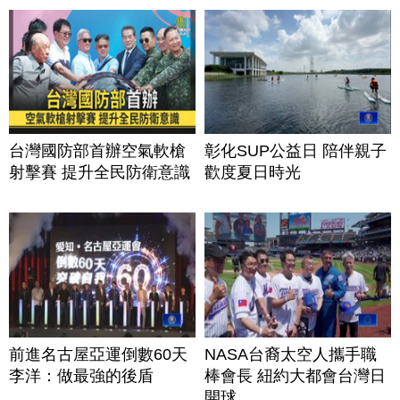
台灣國防部首辦空氣軟槍
彰化SUP公益日 陪伴親子
射擊賽 提升全民防衛意識
歡度夏日時光
前進名古屋亞運倒數60天
NASA台裔太空人攜手職
李洋：做最強的後盾
棒會長 紐約大都會台灣日
開球