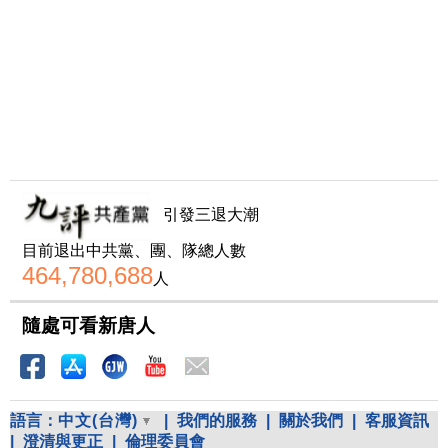
引發三退大潮
目前退出中共黨、團、隊總人數
464,780,688
人
隨處可看新唐人
語言：
中文(台灣)
|
我們的服務
|
關於我們
|
客服資訊
|
澄清與更正
|
倫理委員會