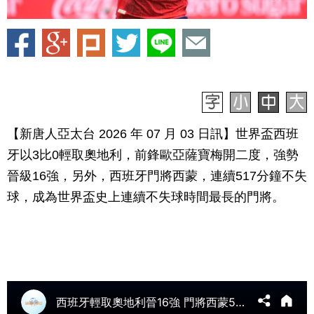
【新唐人亞太台 2026 年 07 月 03 日訊】世界盃西班
牙以3比0輕取奧地利，前鋒歐亞薩寶梅開二度，強勢
晉級16強，另外，西班牙門將西蒙，連續517分鐘不失
球，成為世界盃史上連續不失球時間最長的門將。