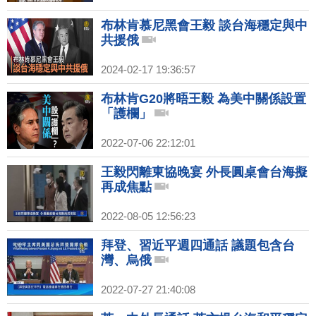
布林肯慕尼黑會王毅 談台海穩定與中
共援俄
2024-02-17 19:36:57
布林肯G20將晤王毅 為美中關係設置
「護欄」
2022-07-06 22:12:01
王毅閃離東協晚宴 外長圓桌會台海擬
再成焦點
2022-08-05 12:56:23
拜登、習近平週四通話 議題包含台
灣、烏俄
2022-07-27 21:40:08