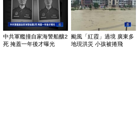
中共軍艦撞自家海警船釀2
颱風「紅霞」過境 廣東多
死 掩蓋一年後才曝光
地現洪災 小孩被捲飛