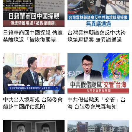
日籍華商回中國探親 傳遭
台灣雲林縣議會反中共跨
禁離境還「被恢復國籍」
境鎮壓提案 無異議通過
中共出入境新規 台陸委會
中共假借颱風「交管」台
籲赴中國評估風險
海 台陸委會怒轟無知