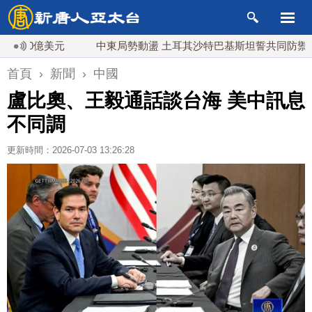
0億美元
中東局勢動盪 土耳其沙特巴基斯坦誓共同防禦
首頁
›
新聞
›
中國
盧比奧、王毅通話談台海 美中訊息
不同調
更新時間：2026-07-03 13:26:28