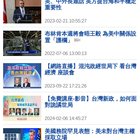
英、中外長通話 英方提台海和平穩定
重要性
2023-02-21 10:55:27
布林肯本週將會晤王毅 為美中關係設
置「護欄」
2022-07-06 13:00:13
【網路直播】混沌政經世局下 看台灣
經濟 座談會
2023-09-22 17:21:26
【免費講座-影音】台灣新政，如何面
對詭譎世局
2024-02-06 14:45:27
美國務院罕見表態：美未對台灣主權
採取立場