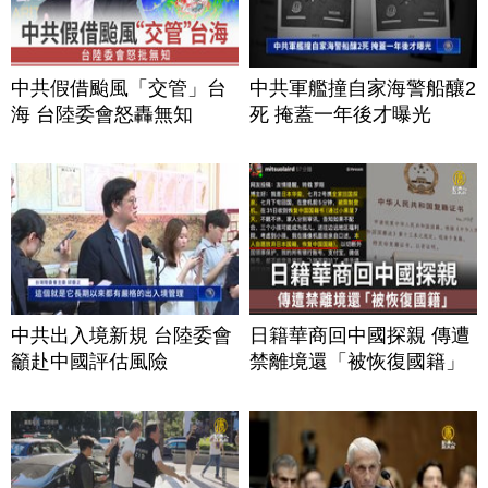
中共假借颱風「交管」台
中共軍艦撞自家海警船釀2
海 台陸委會怒轟無知
死 掩蓋一年後才曝光
中共出入境新規 台陸委會
日籍華商回中國探親 傳遭
籲赴中國評估風險
禁離境還「被恢復國籍」