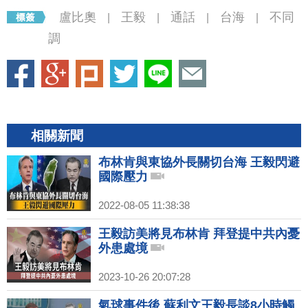
盧比奧
王毅
通話
台海
不同
|
|
|
|
調
相關新聞
布林肯與東協外長關切台海 王毅閃避
國際壓力
2022-08-05 11:38:38
王毅訪美將見布林肯 拜登提中共內憂
外患處境
2023-10-26 20:07:28
氣球事件後 蘇利文王毅長談8小時觸