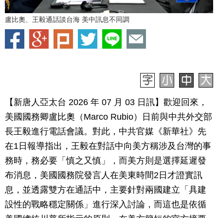
盧比奧、王毅通話談台海 美中訊息不同調
【新唐人亞太台 2026 年 07 月 03 日訊】歡迎回來，
美國國務卿盧比奧（Marco Rubio）日前與中共外交部
長王毅進行電話會議。對此，中共官媒《新華社》先
在1日報導指出，王毅在對話中向美方稱涉及台灣的事
務時，務必要「慎之又慎」，而美方則是選擇延遲發
布消息，美國國務院發言人在美東時間2日才證實訊
息，並透露雙方在通話中，主要針對兩國建立「具建
設性的戰略穩定關係」進行深入討論，而這也是依循