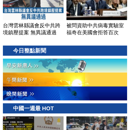
台灣雲林縣議會反中共跨
被問資助中共病毒實驗室
境鎮壓提案 無異議通過
福奇在美國會拒答百次
今日整點新聞
中國一週最 HOT