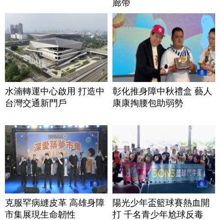
廊帶
水湳轉運中心啟用 打造中
彰化推身障中秋禮盒 藝人
台灣交通新門戶
康康掏腰包助弱勢
克服罕病縫皮革 高雄身障
陽光少年盃籃球賽熱血開
市集展現生命韌性
打 千名青少年尬球反毒