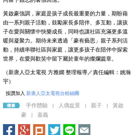
同留下難忘的暑假回憶。
黃啟豪強調，家庭是孩子成長最重要的力量，期盼藉
由一系列親子活動，鼓勵家長多陪伴、多互動，讓孩
子在愛與關懷中快樂成長，同時也讓社區充滿更多溫
暖與凝聚力。期待未來透過「豪有藝思」親子系列活
動，持續串聯社區與家庭，讓更多孩子在陪伴中探索
世界，在愛與歡笑中留下屬於童年的燦爛篇章。
（新唐人亞太電視 方雅嫻 整理報導／責任編輯：姚瀚
宇）
按讚加入
新唐人亞太電視台粉絲團
手作體驗
人偶盆景
親子
黃啟
|
|
|
豪
嘉義
|