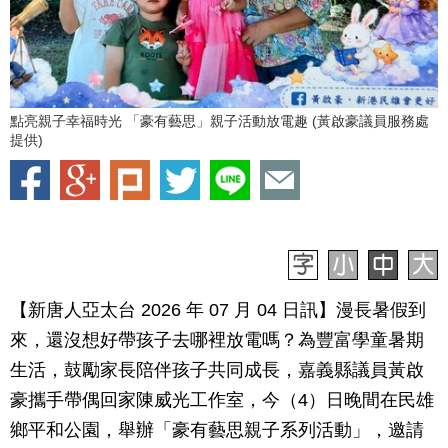
點亮親子幸福時光 「豪有藝思」親子活動放電趣 (黃啟豪議員服務處
提供)
【新唐人亞太台 2026 年 07 月 04 日訊】漫長暑假到
來，還沒想好帶孩子去哪裡放電嗎？為豐富學童暑期
生活，鼓勵家長陪伴孩子共同成長，嘉義縣議員黃啟
豪攜手帶偶回家陳威光工作室，今（4）日晚間在民雄
鄉平和公園，舉辦「豪有藝思親子系列活動」，邀請