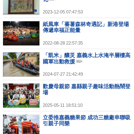
2023-12-05 07:47:53
紙風車「蕃薯森林奇遇記」新港登場
傳遞幸福正能量
2022-08-28 22:57:35
「凱米」釀災 嘉義水上水淹半層樓高
國軍出動救援
2024-07-27 21:42:49
歡慶母親節 嘉縣親子趣味活動熱鬧登
場
2025-05-11 18:51:10
立委推嘉義糖果節 成功三糖廠串聯吸
引親子同樂