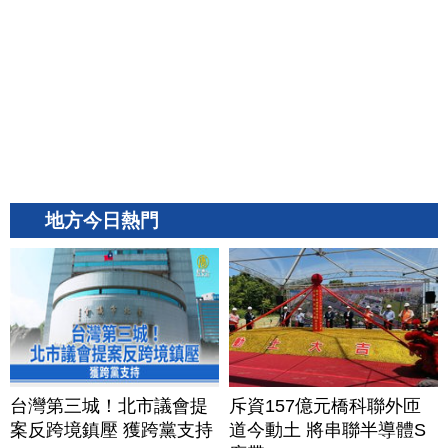
地方今日熱門
台灣第三城！北市議會提
斥資157億元橋科聯外匝
案反跨境鎮壓 獲跨黨支持
道今動土 將串聯半導體S