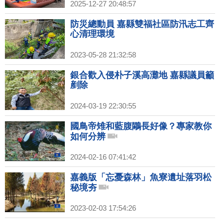
2025-12-27 20:48:57
防災總動員 嘉縣雙福社區防汛志工齊
心清理環境
2023-05-28 21:32:58
銀合歡入侵朴子溪高灘地 嘉縣議員籲
剷除
2024-03-19 22:30:55
國鳥帝雉和藍腹鷴長好像？專家教你
如何分辨
2024-02-16 07:41:42
嘉義版「忘憂森林」魚寮遺址落羽松
秘境夯
2023-02-03 17:54:26