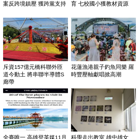
案反跨境鎮壓 獲跨黨支持
育 七校國小獲教材資源
斥資157億元橋科聯外匝
花蓮漁港親子釣魚同樂 羅
道今動土 將串聯半導體S
時豐壓軸獻唱掀高潮
廊帶
全臺唯一 高雄登英媒11月
科學走出教室 雄中雄女