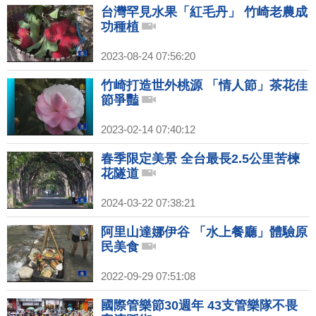
台灣罕見水果「紅毛丹」 竹崎老農成
功種植
2023-08-24 07:56:20
竹崎打造世外桃源 「情人節」茶花佳
節爭豔
2023-02-14 07:40:12
春季限定美景 全台最長2.5公里苦楝
花隧道
2024-03-22 07:38:21
阿里山達娜伊谷 「水上餐廳」體驗原
民美食
2022-09-29 07:51:08
國際管樂節30週年 43支管樂隊不畏