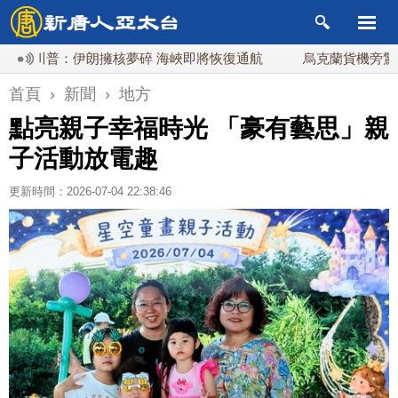
普：伊朗擁核夢碎 海峽即將恢復通航
烏克蘭貨機旁驚現炸彈無
首頁
›
新聞
›
地方
點亮親子幸福時光 「豪有藝思」親
子活動放電趣
更新時間：2026-07-04 22:38:46