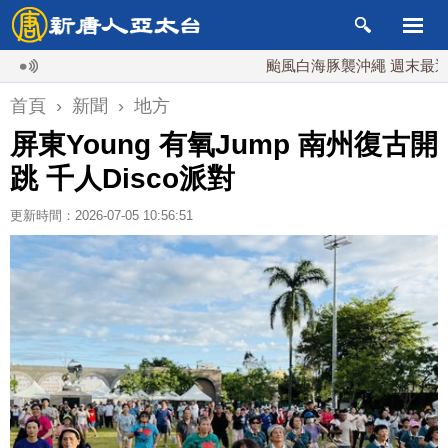
颱風白海豚襲沖繩 週末最近台灣 10
首頁
›
新聞
›
地方
屏東Young 有氧Jump 南州復古開
跳 千人Disco派對
更新時間：2026-07-05 10:56:51