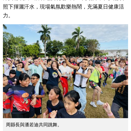
照下揮灑汗水，現場氣氛歡樂熱鬧，充滿夏日健康活
力。
周縣長與潘若迪共同跳舞。