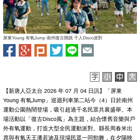
屏東Young 有氧Jump 南州復古開跳 千人Disco派對
【新唐人亞太台 2026 年 07 月 04 日訊】「屏東
Young 有氧Jump」巡迴列車第二站今（4）日於南州
運動公園熱鬧登場，吸引超過千名民眾共襄盛舉。本
場活動以「復古Disco風」為主題，結合懷舊音樂與戶
外有氧運動，打造大型全民運動派對。縣長周春米出
席與有氧天王潘若迪及現場民眾一同勁舞，在夕陽映