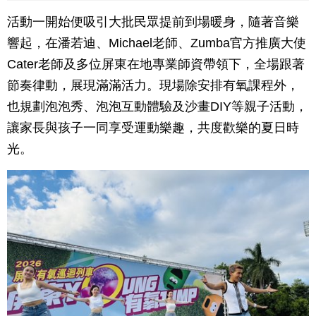
活動一開始便吸引大批民眾提前到場暖身，隨著音樂
響起，在潘若迪、Michael老師、Zumba官方推廣大使
Cater老師及多位屏東在地專業師資帶領下，全場跟著
節奏律動，展現滿滿活力。現場除安排有氧課程外，
也規劃泡泡秀、泡泡互動體驗及沙畫DIY等親子活動，
讓家長與孩子一同享受運動樂趣，共度歡樂的夏日時
光。