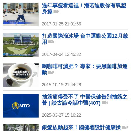
過年享瘦看這裡！潘若迪教你有氧塑
身操
2017-01-25 21:01:56
打造國際溜冰場 台中運動公園12月啟
用
2017-04-04 12:45:32
喝咖啡可減肥？ 專家：要黑咖啡加運
動
2015-10-19 21:44:28
抽筋痛得受不了 中醫保健告別抽筋之
苦 | 談古論今話中醫(407)
2025-03-27 15:16:22
銀髮族動起來！國健署設計健康操