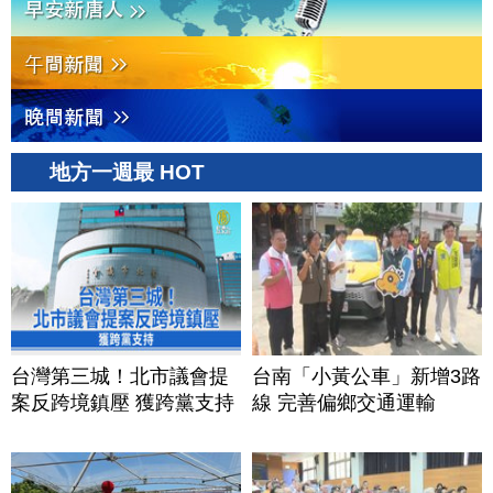
地方一週最 HOT
台灣第三城！北市議會提
台南「小黃公車」新增3路
案反跨境鎮壓 獲跨黨支持
線 完善偏鄉交通運輸