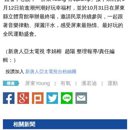
月12日前進潮州潮好玩幸福村，並於10月31日在屏東
縣立體育館舉辦最終場，邀請民眾持續參與，一起跟
著音樂律動、揮灑汗水，感受屏東最熱情、最好玩的
全民運動盛會。
（新唐人亞太電視 李娟榕 趙陽 整理報導/責任編
輯：）
按讚加入
新唐人亞太電視台粉絲團
屏東Young
有氧
潘若迪
運動
|
|
|
相關新聞