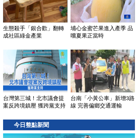
生態殺手「銀合歡」翻轉
埔心金蜜芒果進入產季 品
成社區綠金產業
嚐夏果正當時
台灣第三城！北市議會提
台南「小黃公車」新增3路
案反跨境鎮壓 獲跨黨支持
線 完善偏鄉交通運輸
今日整點新聞