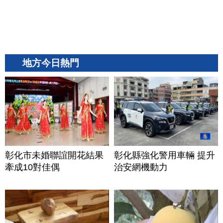
地方今日熱門
彰化市未婚聯誼開花結果
彰化縣強化警用車輛 提升
牽成10對佳偶
治安網機動力