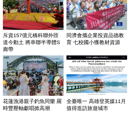
斥資157億元橋科聯外匝
同濟會攜企業投資品德教
道今動土 將串聯半導體S
育 七校國小獲教材資源
廊帶
花蓮漁港親子釣魚同樂 羅
全臺唯一 高雄登英媒11月
時豐壓軸獻唱掀高潮
值得造訪旅遊城市