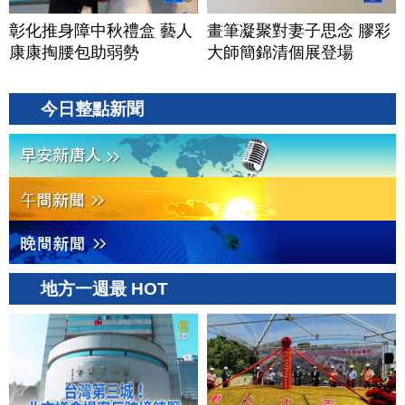
彰化推身障中秋禮盒 藝人
畫筆凝聚對妻子思念 膠彩
康康掏腰包助弱勢
大師簡錦清個展登場
今日整點新聞
地方一週最 HOT