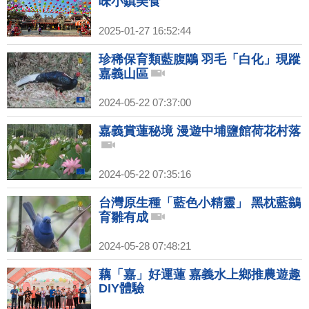
味小鎮美食
2025-01-27 16:52:44
珍稀保育類藍腹鷴 羽毛「白化」現蹤
嘉義山區
2024-05-22 07:37:00
嘉義賞蓮秘境 漫遊中埔鹽館荷花村落
2024-05-22 07:35:16
台灣原生種「藍色小精靈」 黑枕藍鶲
育雛有成
2024-05-28 07:48:21
藕「嘉」好運蓮 嘉義水上鄉推農遊趣
DIY體驗