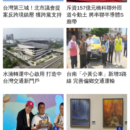
台灣第三城！北市議會提
斥資157億元橋科聯外匝
案反跨境鎮壓 獲跨黨支持
道今動土 將串聯半導體S
廊帶
水湳轉運中心啟用 打造中
台南「小黃公車」新增3路
台灣交通新門戶
線 完善偏鄉交通運輸