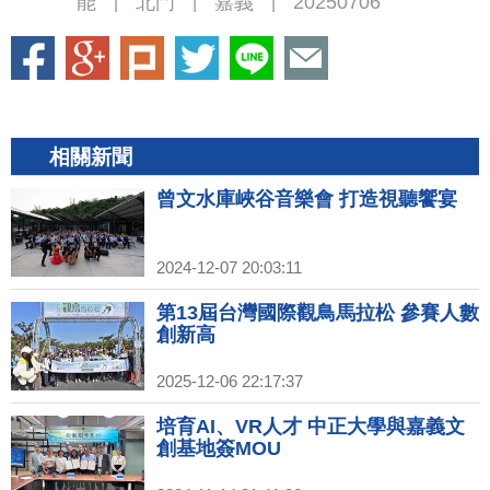
能
北門
嘉義
20250706
|
|
|
相關新聞
曾文水庫峽谷音樂會 打造視聽饗宴
2024-12-07 20:03:11
第13屆台灣國際觀鳥馬拉松 參賽人數
創新高
2025-12-06 22:17:37
培育AI、VR人才 中正大學與嘉義文
創基地簽MOU