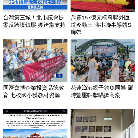
台灣第三城！北市議會提
斥資157億元橋科聯外匝
案反跨境鎮壓 獲跨黨支持
道今動土 將串聯半導體S
廊帶
同濟會攜企業投資品德教
花蓮漁港親子釣魚同樂 羅
育 七校國小獲教材資源
時豐壓軸獻唱掀高潮