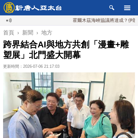
霍爾木茲海峽協議將達成？伊朗傳不收通
首頁
›
新聞
›
地方
跨界結合AI與地方共創「漫畫+雕
塑展」北門盛大開幕
更新時間：2026-07-06 21:17:03