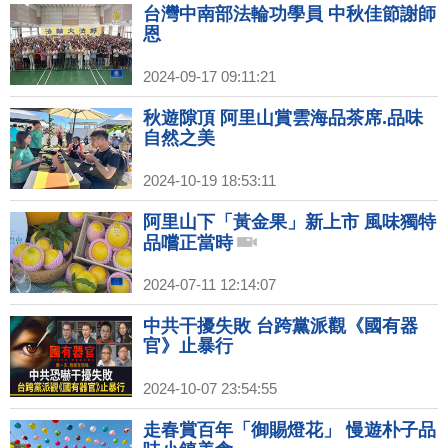
台灣中南部法輪功學員 中秋佳節謝師
恩
2024-09-17 09:11:21
秋遊隙頂 阿里山賞雲海品茶席.品味
自然之美
2024-10-19 18:53:11
阿里山下「黃金果」新上市 風味獨特
品嚐正當時
2024-07-11 12:14:07
中共干擾失敗 台跨黨派觀《國有器
官》止暴行
2024-10-07 23:54:55
走春賞百年「御賜燈花」 慢遊朴子品