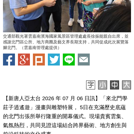
交通部觀光署雲嘉南濱海國家風景區管理處處長徐振能親自出席，並
感謝北門區公所、地方商圈及藝文界長期支持，共同促成此次展覽落
腳北門。（雲嘉南管理處提供）
【新唐人亞太台 2026 年 07 月 06 日訊】「來北門學
莊子逍遙遊」漫畫與雕塑特展， 5日在充滿歷史底蘊
的北門出張所舉行隆重的開幕儀式。現場貴賓雲集、
氣氛熱烈，共同見證這場結合跨界藝術、地方創生與