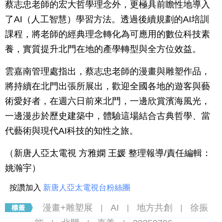
蔡志忠老師的宏大哲學理念外，更極具前瞻性地導入
了AI（人工智慧）學習方法。透過後續規劃的AI培訓
課程，將老師的經典理念轉化為可應用的數位科技素
養，實質提升北門在地的產學轉型與全方位效益。
雲嘉南管理處指出，蔡志忠老師的漫畫與雕塑作品，
將持續在北門出張所展出，歡迎全國各地的遊客與藝
術愛好者，在週六日前來北門，一邊欣賞濱海風光，
一邊漫步於歷史建築中，體驗這場結合古典哲學、當
代藝術與現代AI科技的知性之旅。
（新唐人亞太電視 方雅嫻 王媛 整理報導/責任編輯：
姚瀚宇）
按讚加入
新唐人亞太電視台粉絲團
漫畫+雕塑展
AI
地方共創
徐振
|
|
|