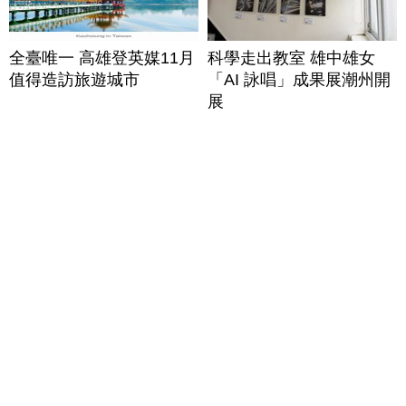
全臺唯一 高雄登英媒11月
科學走出教室 雄中雄女
值得造訪旅遊城市
「AI 詠唱」成果展潮州開
展