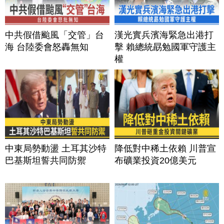
中共假借颱風「交管」台
漢光實兵濱海緊急出港打
海 台陸委會怒轟無知
擊 賴總統勗勉國軍守護主
權
中東局勢動盪 土耳其沙特
降低對中稀土依賴 川普宣
巴基斯坦誓共同防禦
布礦業投資20億美元