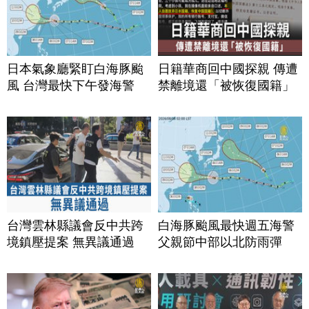
日本氣象廳緊盯白海豚颱
日籍華商回中國探親 傳遭
風 台灣最快下午發海警
禁離境還「被恢復國籍」
台灣雲林縣議會反中共跨
白海豚颱風最快週五海警
境鎮壓提案 無異議通過
父親節中部以北防雨彈