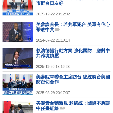
市挺台日友好
2025-12-22 20:12:02
美參謀首長：若共軍犯台 美軍有信心
擊敗中共
2024-07-22 21:19:14
賴清德提行動方案 強化國防、應對中
共跨境鎮壓
2025-11-26 13:16:23
美參院軍委會主席訪台 總統盼台美國
防密切合作
2025-08-29 20:17:37
美譴責台獨新規 賴總統：國際不應讓
中任畫紅線