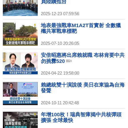
員陸續抵台
2025-12-23 07:59:56
地表最強戰車M1A2T首實射 全數獵
殲共軍戰車標靶
2025-07-10 20:26:05
安倍昭惠將出席賴就職 布林肯要中共
勿挑釁520
2024-04-22 19:58:00
賴總統雙十演說後 美日在東協為台海
發聲
2024-10-11 20:42:48
年增100枚！瑞典智庫揭中共核彈頭
擴張 全球最快