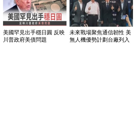
美國罕見出手穩日圓 反映
未來戰場聚焦通信韌性 美
川普政府美債問題
無人機優勢計劃台廠列入