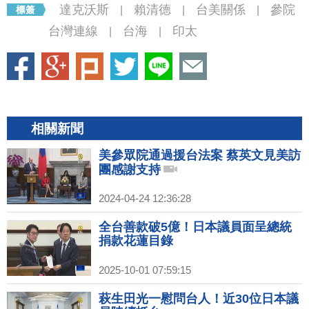
達克沃斯
賴清德
台美關係
參院
|
|
|
台灣連線
台海
印太
|
|
相關新聞
美參眾院通過援台法案 蔡英文見美訪
團感謝支持
2024-04-24 12:36:28
全台善款破5億！日本議員面呈總統
捐款花蓮目錄
2025-10-01 07:59:15
萩生田光一慰問台人！近30位日本議