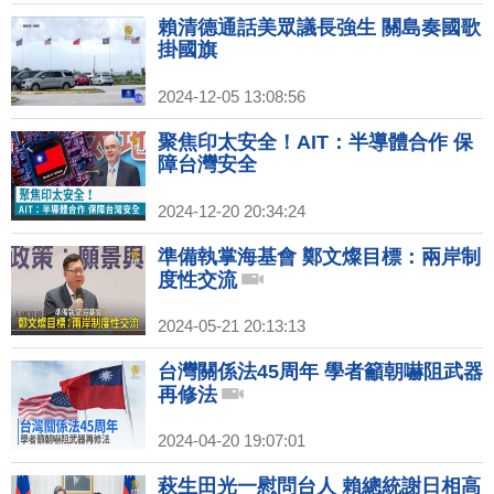
賴清德通話美眾議長強生 關島奏國歌
掛國旗
2024-12-05 13:08:56
聚焦印太安全！AIT：半導體合作 保
障台灣安全
2024-12-20 20:34:24
準備執掌海基會 鄭文燦目標：兩岸制
度性交流
2024-05-21 20:13:13
台灣關係法45周年 學者籲朝嚇阻武器
再修法
2024-04-20 19:07:01
萩生田光一慰問台人 賴總統謝日相高