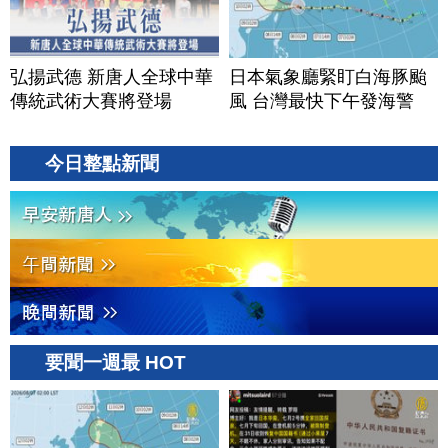
弘揚武德 新唐人全球中華
日本氣象廳緊盯白海豚颱
傳統武術大賽將登場
風 台灣最快下午發海警
今日整點新聞
要聞一週最 HOT