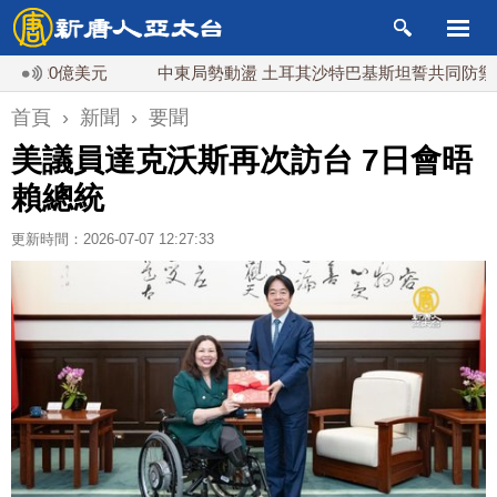
0億美元
中東局勢動盪 土耳其沙特巴基斯坦誓共同防禦
首頁
›
新聞
›
要聞
美議員達克沃斯再次訪台 7日會晤
賴總統
更新時間：2026-07-07 12:27:33