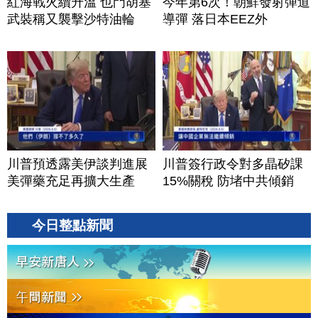
紅海戰火續升溫 也門胡塞
今年第6次！朝鮮發射彈道
武裝稱又襲擊沙特油輪
導彈 落日本EEZ外
川普預透露美伊談判進展
川普簽行政令對多晶矽課
美彈藥充足再擴大生產
15%關稅 防堵中共傾銷
今日整點新聞