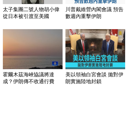
太子集團二號人物胡小偉
川普戴維營內閣會議 預告
從日本被引渡至美國
數週內重擊伊朗
霍爾木茲海峽協議將達
美以領袖白宮會談 拋對伊
成？伊朗傳不收通行費
朗實施陸地封鎖