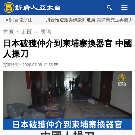
0日登陸浙江
川普預透露美伊談判進展 美彈藥充足再擴大生產
首頁
›
新聞
›
國際
日本破獲仲介到柬埔寨換器官 中國
人操刀
更新時間：2026-07-08 12:55:55