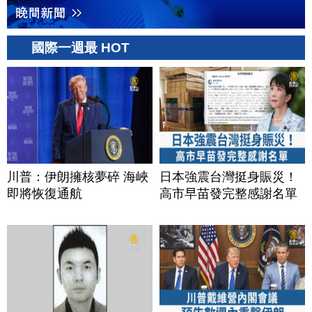
國際一週最 HOT
川普：伊朗擁核夢碎 海峽
日本強震台灣挺身賑災！
即將恢復通航
高市早苗發完整感謝名單