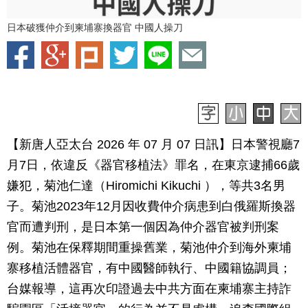
日本破獲仲介到柬埔寨換器官 中國人操刀
【新唐人亞太台 2026 年 07 月 07 日訊】日本警視廳7
月7日，依違反《器官移植法》罪名，在東京逮捕66歲
嫌犯，菊池仁達（Hiromichi Kikuchi ），等共3名男
子。菊池2023年12月因收費仲介病患到白俄羅斯換器
官而遭判刑，是日本第一個因為仲介器官被判刑案
例。菊池在保釋期間重操舊業，菊池仲介到海外柬埔
寨移植活體器官，有中國醫師執行、中國籍協調員；
台媒報導，這再次印證過去中共方面在柬埔寨主持詐