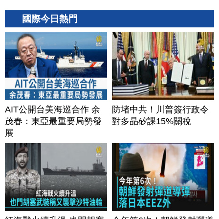
國際今日熱門
AIT公開台美海巡合作 余
防堵中共！川普簽行政令
茂春：東亞最重要局勢發
對多晶矽課15%關稅
展