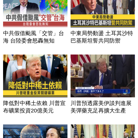
中共假借颱風「交管」台
中東局勢動盪 土耳其沙特
海 台陸委會怒轟無知
巴基斯坦誓共同防禦
降低對中稀土依賴 川普宣
川普預透露美伊談判進展
布礦業投資20億美元
美彈藥充足再擴大生產