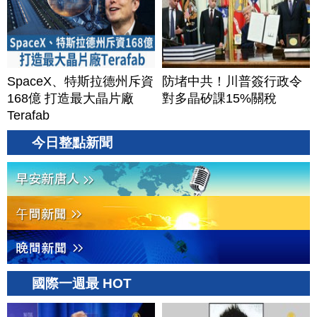
SpaceX、特斯拉德州斥資
防堵中共！川普簽行政令
168億 打造最大晶片廠
對多晶矽課15%關稅
Terafab
今日整點新聞
國際一週最 HOT