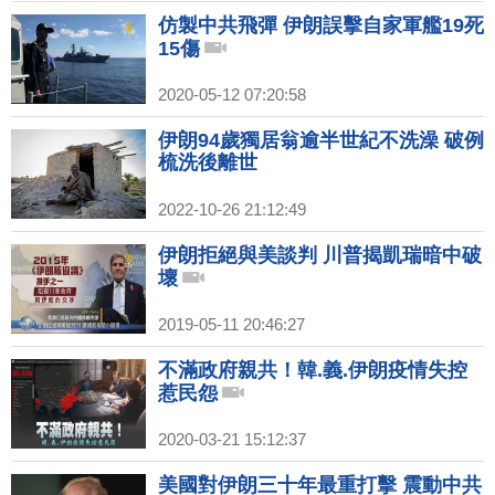
仿製中共飛彈 伊朗誤擊自家軍艦19死
15傷
2020-05-12 07:20:58
伊朗94歲獨居翁逾半世紀不洗澡 破例
梳洗後離世
2022-10-26 21:12:49
伊朗拒絕與美談判 川普揭凱瑞暗中破
壞
2019-05-11 20:46:27
不滿政府親共！韓.義.伊朗疫情失控
惹民怨
2020-03-21 15:12:37
美國對伊朗三十年最重打擊 震動中共