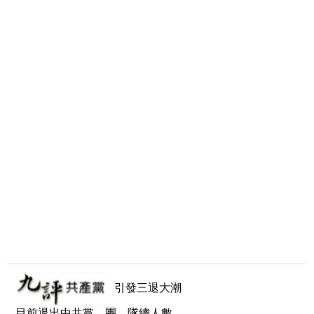
引發三退大潮
目前退出中共黨、團、隊總人數