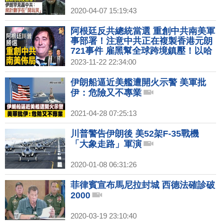
2020-04-07 15:19:43
阿根廷反共總統當選 重創中共南美軍
事部署！注意中共正在複製香港元朗
721事件 雇黑幫全球跨境鎮壓！以哈
就要停火？中共意圖在中東牽制美軍
2023-11-22 22:34:00
無果！｜桑普｜吳明杰｜新聞大破解
【2023年11月22日】
伊朗船逼近美艦遭開火示警 美軍批
伊：危險又不專業
2021-04-28 07:25:13
川普警告伊朗後 美52架F-35戰機
「大象走路」軍演
2020-01-08 06:31:26
菲律賓宣布馬尼拉封城 西德法確診破
2000
2020-03-19 23:10:40