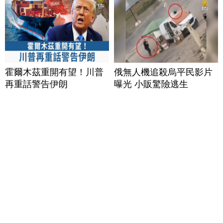
霍爾木茲重開有望！川普
俄無人機追殺烏平民影片
再重話警告伊朗
曝光 小販驚險逃生