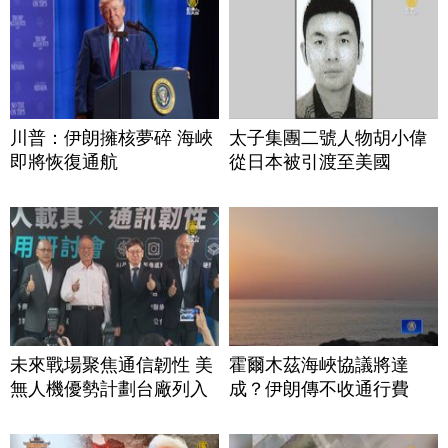
川普：伊朗擁核夢碎 海峽
太子集團二號人物胡小偉
即將恢復通航
從日本被引渡至美國
未來戰場聚焦通信韌性 美
霍爾木茲海峽協議將達
無人機優勢計劃台廠列入
成？伊朗傳不收通行費