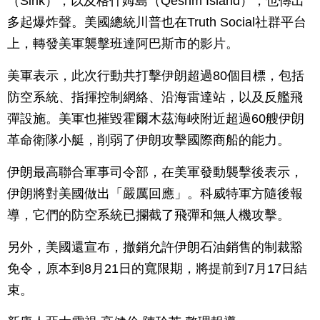
（Sirik），以及格什姆島（Qeshm Island），也傳出
多起爆炸聲。美國總統川普也在Truth Social社群平台
上，轉發美軍襲擊班達阿巴斯市的影片。
美軍表示，此次行動共打擊伊朗超過80個目標，包括
防空系統、指揮控制網絡、沿海雷達站，以及反艦飛
彈設施。美軍也摧毀霍爾木茲海峽附近超過60艘伊朗
革命衛隊小艇，削弱了伊朗攻擊國際商船的能力。
伊朗最高聯合軍事司令部，在美軍發動襲擊後表示，
伊朗將對美國做出「嚴厲回應」。科威特軍方隨後報
導，它們的防空系統已攔截了飛彈和無人機攻擊。
另外，美國還宣布，撤銷允許伊朗石油銷售的制裁豁
免令，原本到8月21日的寬限期，將提前到7月17日結
束。