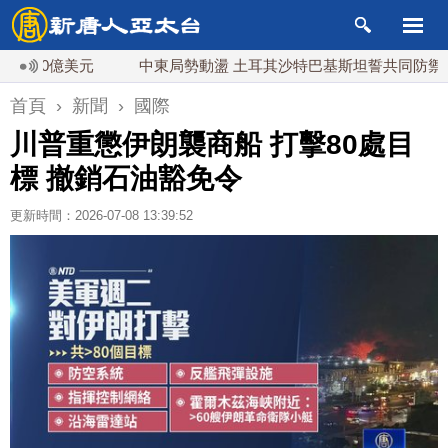
0億美元
中東局勢動盪 土耳其沙特巴基斯坦誓共同防禦
首頁
›
新聞
›
國際
川普重懲伊朗襲商船 打擊80處目
標 撤銷石油豁免令
更新時間：2026-07-08 13:39:52