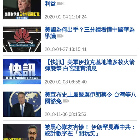
利益
2020-01-04 21:14:24
美國為何出手？三分鐘看懂中國華為
爭議
2018-04-27 13:15:41
【快訊】美軍伊拉克基地遭多枚火箭
彈襲擊 白宮證實消息
2020-01-08 09:58:40
美宣布史上最嚴厲伊朗禁令 台灣等八
國豁免
2018-11-06 08:15:53
被黑心隊友害慘！ 伊朗罕見轟中共：
統計數字在「開玩笑」