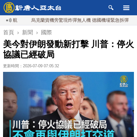
航
烏克蘭貨機旁驚現炸彈無人機 德國機場緊急拆彈
白
首頁
›
新聞
›
國際
美今對伊朗發動新打擊 川普：停火
協議已經破局
更新時間：2026-07-09 07:05:32