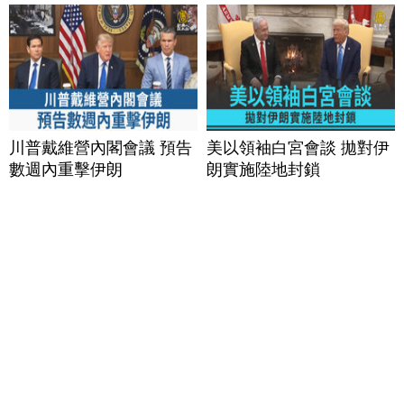
川普戴維營內閣會議 預告
美以領袖白宮會談 拋對伊
數週內重擊伊朗
朗實施陸地封鎖