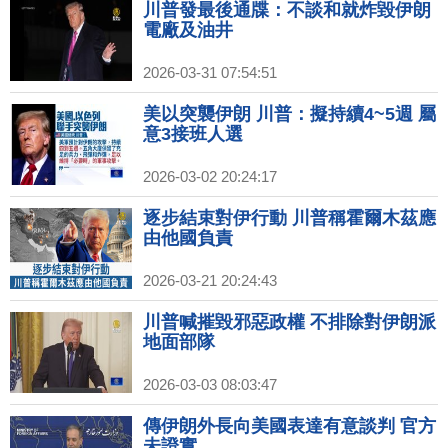
川普發最後通牒：不談和就炸毀伊朗
電廠及油井
2026-03-31 07:54:51
美以突襲伊朗 川普：擬持續4~5週 屬
意3接班人選
2026-03-02 20:24:17
逐步結束對伊行動 川普稱霍爾木茲應
由他國負責
2026-03-21 20:24:43
川普喊摧毀邪惡政權 不排除對伊朗派
地面部隊
2026-03-03 08:03:47
傳伊朗外長向美國表達有意談判 官方
未證實