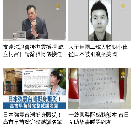
友達法說會後拋震撼彈 總
太子集團二號人物胡小偉
座柯富仁請辭張博儀接任
從日本被引渡至美國
日本強震台灣挺身賑災！
一袋鳳梨酥感動熊本 台日
高市早苗發完整感謝名單
互助故事暖哭網友