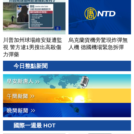
川普加州球場維安疑遭監
烏克蘭貨機旁驚現炸彈無
視 警方逮1男搜出高殺傷
人機 德國機場緊急拆彈
力彈藥
今日整點新聞
國際一週最 HOT