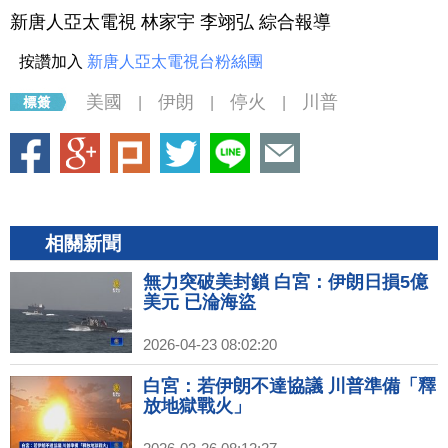
新唐人亞太電視 林家宇 李翊弘 綜合報導
按讚加入
新唐人亞太電視台粉絲團
美國
伊朗
停火
川普
|
|
|
相關新聞
無力突破美封鎖 白宮：伊朗日損5億
美元 已淪海盜
2026-04-23 08:02:20
白宮：若伊朗不達協議 川普準備「釋
放地獄戰火」