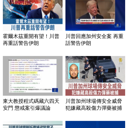
霍爾木茲重開有望！川普
川普回應加州安全案 再重
再重話警告伊朗
話警告伊朗
東大教授程式碼藏六四天
川普加州球場傳安全威脅
安門 懲戒案引爆議論
犯嫌藏高殺傷力彈藥被捕