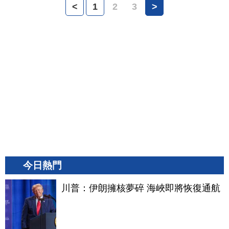
<
1
2
3
>
今日熱門
川普：伊朗擁核夢碎 海峽即將恢復通航