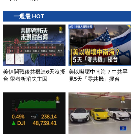
一週最 HOT
美伊開戰後共機連6天沒擾
美以嚇壞中南海？中共罕
台 學者析消失主因
見5天「零共機」擾台