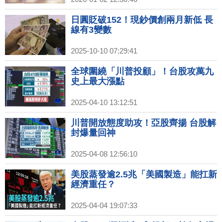
日圓貶破152！現鈔價創兩月新低 長
線有3變數
2025-10-10 07:29:41
全球圍繞「川普投顧」！台股攻萬九
史上最大漲點
2025-04-10 13:12:51
川普開放態度助攻！亞股齊揚 台股解
封爆量回神
2025-04-08 12:56:10
美股蒸發逾2.5兆「美國製造」能扛新
經濟重任？
2025-04-04 19:07:33