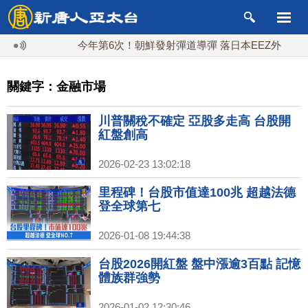
今年第6次！朝鮮發射彈道導彈 落日本EEZ外
紅海
關鍵字：金融市場
川普關稅不確定 亞股多走高 台股開
紅盤創高
2026-02-23 13:02:18
里程碑！台股市值達100兆 超越法德
登全球第七
2026-01-08 19:44:38
台股2026開紅盤 盤中漲逾3百點 記憶
體族群強勢
2026-01-02 12:30:46