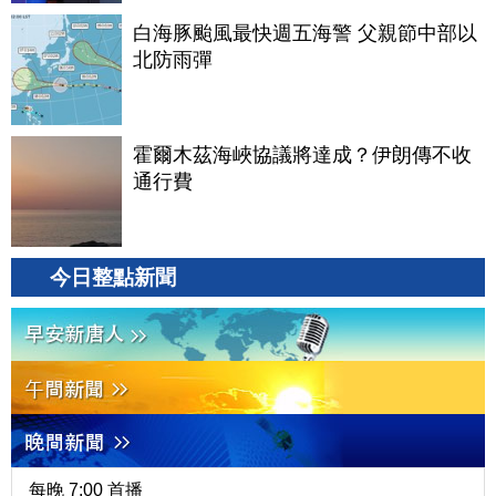
白海豚颱風最快週五海警 父親節中部以
北防雨彈
霍爾木茲海峽協議將達成？伊朗傳不收
通行費
今日整點新聞
每晚 7:00 首播