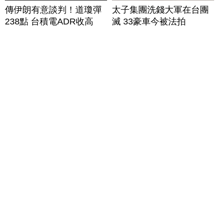
傳伊朗有意談判！道瓊彈
太子集團洗錢大軍在台團
238點 台積電ADR收高
滅 33豪車今被法拍