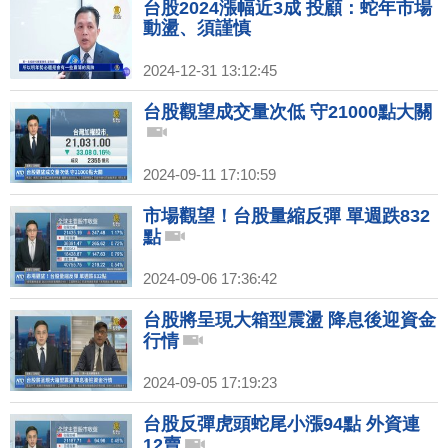
台股2024漲幅近3成 投顧：蛇年市場
動盪、須謹慎
2024-12-31 13:12:45
台股觀望成交量次低 守21000點大關
2024-09-11 17:10:59
市場觀望！台股量縮反彈 單週跌832
點
2024-09-06 17:36:42
台股將呈現大箱型震盪 降息後迎資金
行情
2024-09-05 17:19:23
台股反彈虎頭蛇尾小漲94點 外資連
12賣