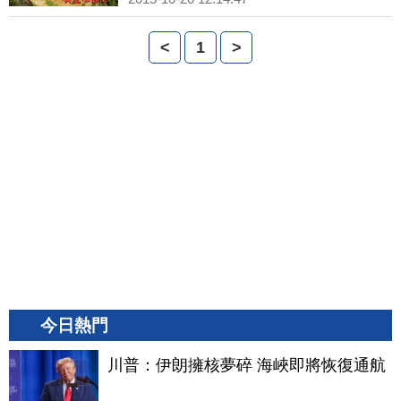
<
1
>
今日熱門
川普：伊朗擁核夢碎 海峽即將恢復通航