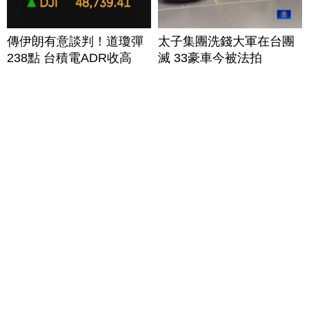
傳伊朗有意談判！道瓊彈
太子集團洗錢大軍在台團
238點 台積電ADR收高
滅 33豪車今被法拍