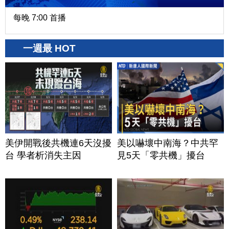
每晚 7:00 首播
一週最 HOT
美伊開戰後共機連6天沒擾
美以嚇壞中南海？中共罕
台 學者析消失主因
見5天「零共機」擾台