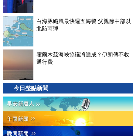
白海豚颱風最快週五海警 父親節中部以
北防雨彈
霍爾木茲海峽協議將達成？伊朗傳不收
通行費
今日整點新聞