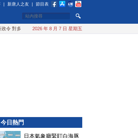
賽
|
新唐人之友
|
節目表
 對多晶矽課15%關稅
2026 年 8 月 7 日 星期五
日本氣象廳緊盯白海豚颱風 台灣最快下
今日熱門
日本氣象廳緊盯白海豚