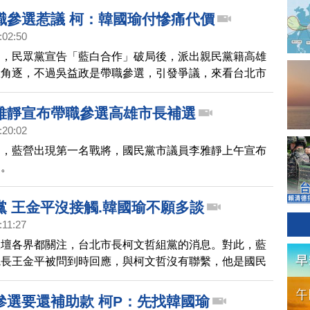
職參選惹議 柯：韓國瑜付慘痛代價
:02:50
選，民眾黨宣告「藍白合作」破局後，派出親民黨籍高雄
政角逐，不過吳益政是帶職參選，引發爭議，來看台北市
應。
雅靜宣布帶職參選高雄市長補選
:20:02
選，藍營出現第一名戰將，國民黨市議員李雅靜上午宣布
選。
黨 王金平沒接觸.韓國瑜不願多談
:11:27
政壇各界都關注，台北市長柯文哲組黨的消息。對此，藍
院長王金平被問到時回應，與柯文哲沒有聯繫，他是國民
參與台灣民眾黨運作，另外，對於柯文哲批評帶職參選的
市長韓國瑜是不願多談。
參選要還補助款 柯P：先找韓國瑜