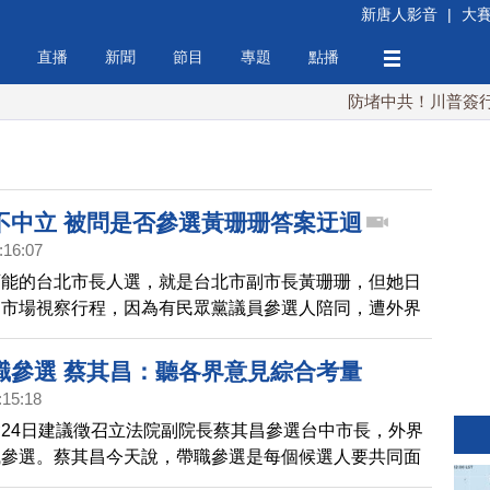
新唐人影音
|
大
直播
新聞
節目
專題
點播
防堵中共！川普簽行政令
不中立 被問是否參選黃珊珊答案迂迴
:16:07
可能的台北市長人選，就是台北市副市長黃珊珊，但她日
的市場視察行程，因為有民眾黨議員參選人陪同，遭外界
不中立。今天（28日）黃珊珊應市議員要求到議會備
了對於黃珊珊的報告不滿意，也要求黃珊珊表態是否參選
職參選 蔡其昌：聽各界意見綜合考量
:15:18
24日建議徵召立法院副院長蔡其昌參選台中市長，外界
職參選。蔡其昌今天說，帶職參選是每個候選人要共同面
他會傾聽各界意見，綜合考量，再跟外界宣布。