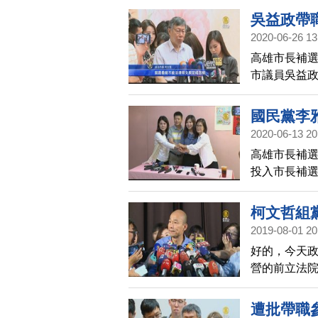
吳益政帶
2020-06-26 13
高雄市長補
市議員吳益
長柯文哲回
國民黨李
2020-06-13 20
高雄市長補
投入市長補
柯文哲組
2019-08-01 20
好的，今天
營的前立法
黨人，不會
問題，高雄
遭批帶職