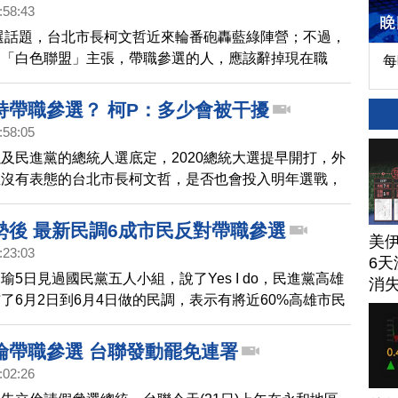
:58:43
大選話題，台北市長柯文哲近來輪番砲轟藍綠陣營；不過，
的「白色聯盟」主張，帶職參選的人，應該辭掉現在職
每
選舉補助款，還直接點名柯文哲。對此，柯文哲要聯盟，
瑜。
持帶職參選？ 柯P：多少會被干擾
:58:05
及民進黨的總統人選底定，2020總統大選提早開打，外
直沒有表態的台北市長柯文哲，是否也會投入明年選戰，
調指出，有近半的民眾不支持帶職參選，對此，柯文哲表
會被干擾到，特別是才選上市長的。
勢後 最新民調6成市民反對帶職參選
美
:23:03
6天
瑜5日見過國民黨五人小組，說了Yes I do，民進黨高雄
消
了6月2日到6月4日做的民調，表示有將近60%高雄市民
帶職參選，韓國瑜回應尊重，至於後續的話，再跟民眾報
倫帶職參選 台聯發動罷免連署
:02:26