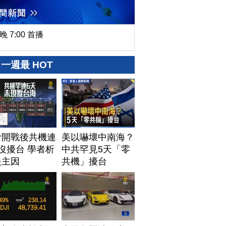
晚 7:00 首播
一週最 HOT
伊開戰後共機連
美以嚇壞中南海？
沒擾台 學者析
中共罕見5天「零
失主因
共機」擾台