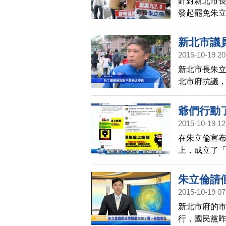
針對新北市長
發起罷免朱
年無法罷免
又做不好，
新北市議
2015-10-19 20
新北市長朱
北市府抗議
出朱立倫過往
跑去選總統
爺們行動
2015-10-19 12
在朱立倫宣布
上，成立了
無視於市政
免落跑朱。
朱立倫請
柱」的氣象
2015-10-19 07
國民黨中央
新北市府的
掉洪秀柱，
行，國民黨
「算了」，科