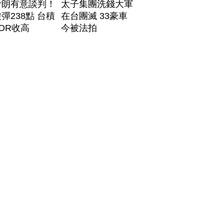
伊朗有意談判！
太子集團洗錢大軍
彈238點 台積
在台團滅 33豪車
DR收高
今被法拍