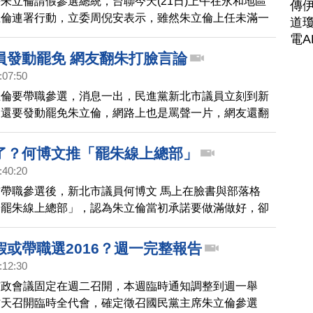
朱立倫請假參選總統，台聯今天(21日)上午在永和地區
傳
立倫連署行動，立委周倪安表示，雖然朱立倫上任未滿一
道瓊
，但發動罷免是要表達民眾不滿市長無心市政，身兼三職
電A
應該辭職專心選總統。
員發動罷免 網友翻朱打臉言論
:07:50
立倫要帶職參選，消息一出，民進黨新北市議員立刻到新
，還要發動罷免朱立倫，網路上也是罵聲一片，網友還翻
言論，他曾經在2010年的英倫對決，要求蔡英文不要落
，不過現在看來，卻是紮紮實實的打臉自己。
了？何博文推「罷朱線上總部」
:40:20
帶職參選後，新北市議員何博文 馬上在臉書與部落格
「罷朱線上總部」，認為朱立倫當初承諾要做滿做好，卻
成績吊車尾，仍執意帶職參選，拋棄新北市民，要發動罷
還附上連署地點與連署書的格式。另外，曾公開挺身「護
假或帶職選2016？週一完整報告
主播李富城也展現霸氣，正式成立「廢票聯盟」，說要讓
:12:30
黨部感受到他們的憤怒。而之前曾經嗆說，國民黨如果做
市政會議固定在週二召開，本週臨時通知調整到週一舉
就要帶頭衝國民黨的前國發會主委管中閔，如今卻感嘆說
昨天召開臨時全代會，確定徵召國民黨主席朱立倫參選
技人 翟本喬在臉書上透露他在演講場合，與管中閔的對