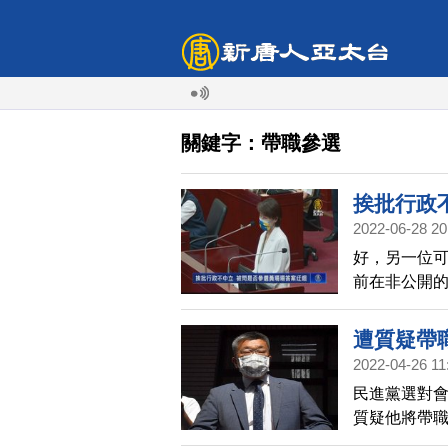
關鍵字：帶職參選
挨批行政
2022-06-28 20
好，另一位
前在非公開
質疑選務行政
詢。議員除
遭質疑帶
市長。
2022-04-26 11
民進黨選對會
質疑他將帶
對的問題，