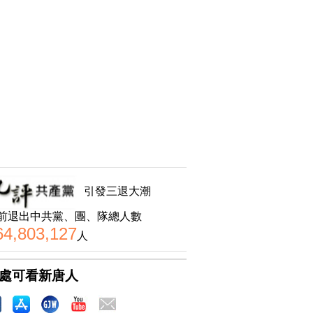
引發三退大潮
前退出中共黨、團、隊總人數
64,803,127
人
處可看新唐人