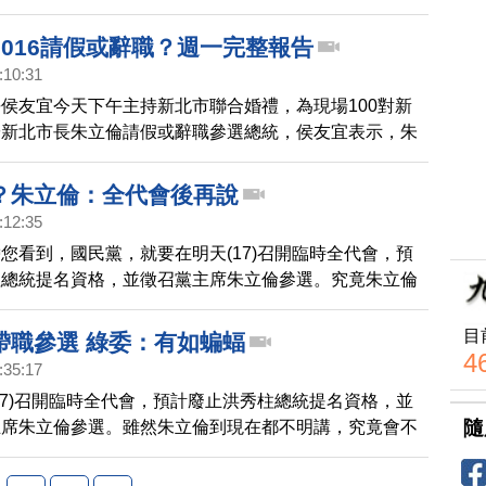
，也傳出朱立倫可能傾向，帶職參選。
說，寧願把時間，花
2016請假或辭職？週一完整報告
:10:31
侯友宜今天下午主持新北市聯合婚禮，為現場100對新
於新北市長朱立倫請假或辭職參選總統，侯友宜表示，朱
的市政會議上，會有完整說明。
？朱立倫：全代會後再說
:12:35
您看到，國民黨，就要在明天(17)召開臨時全代會，預
柱總統提名資格，並徵召黨主席朱立倫參選。究竟朱立倫
新北市長，或是帶職參選，朱立倫只說，明天全代會之後
目
帶職參選 綠委：有如蝙蝠
4
:35:17
17)召開臨時全代會，預計廢止洪秀柱總統提名資格，並
隨
主席朱立倫參選。雖然朱立倫到現在都不明講，究竟會不
，不過民進黨立委則是批評，朱立倫新北市政做不好，兼
未來又要參選總統，非常不應該。