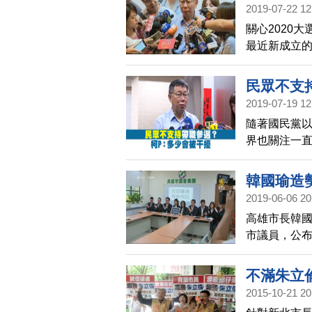
2019-07-22 12
關心2020
最近新成立
務，並退還
先去找韓國
民眾不支
2019-07-19 12
隨著國民黨以
界也關注一
最近就有民
示，這多少
韓國瑜造
2019-06-06 20
高雄市長韓國
市議員，公布
反對韓國瑜
告清楚。
不滿朱立
2015-10-21 20