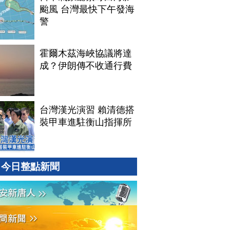
颱風 台灣最快下午發海
警
霍爾木茲海峽協議將達
成？伊朗傳不收通行費
台灣漢光演習 賴清德搭
裝甲車進駐衡山指揮所
今日整點新聞