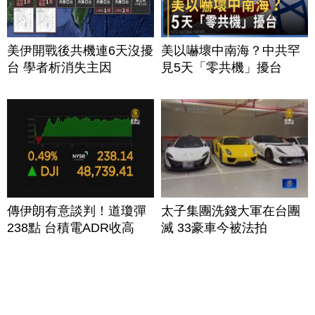
美伊開戰後共機連6天沒擾
美以嚇壞中南海？中共罕
台 學者析消失主因
見5天「零共機」擾台
傳伊朗有意談判！道瓊彈
太子集團洗錢大軍在台團
238點 台積電ADR收高
滅 33豪車今被法拍