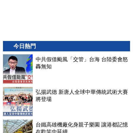
今日熱門
中共假借颱風「交管」台海 台陸委會怒
轟無知
弘揚武德 新唐人全球中華傳統武術大賽
將登場
台鐵高雄機廠化身親子樂園 讓港都記憶
在歡笑中延續