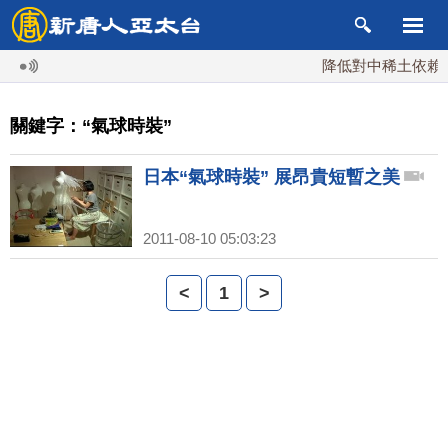
降低對中稀土依賴 川
關鍵字：“氣球時裝”
日本“氣球時裝” 展昂貴短暫之美
2011-08-10 05:03:23
<
1
>