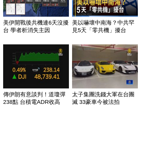
美伊開戰後共機連6天沒擾
美以嚇壞中南海？中共罕
台 學者析消失主因
見5天「零共機」擾台
傳伊朗有意談判！道瓊彈
太子集團洗錢大軍在台團
238點 台積電ADR收高
滅 33豪車今被法拍