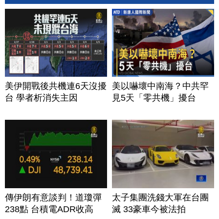
美伊開戰後共機連6天沒擾
美以嚇壞中南海？中共罕
台 學者析消失主因
見5天「零共機」擾台
傳伊朗有意談判！道瓊彈
太子集團洗錢大軍在台團
238點 台積電ADR收高
滅 33豪車今被法拍