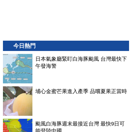
今日熱門
日本氣象廳緊盯白海豚颱風 台灣最快下
午發海警
埔心金蜜芒果進入產季 品嚐夏果正當時
颱風白海豚週末最接近台灣 最快9日可
能登陸中國