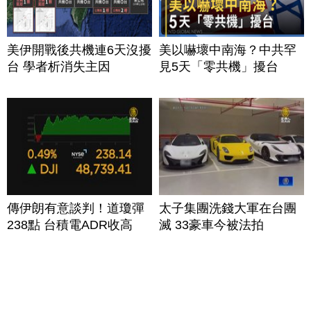
美伊開戰後共機連6天沒擾
美以嚇壞中南海？中共罕
台 學者析消失主因
見5天「零共機」擾台
傳伊朗有意談判！道瓊彈
太子集團洗錢大軍在台團
238點 台積電ADR收高
滅 33豪車今被法拍