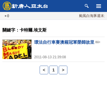
颱風白海豚週末最接
關鍵字：卡特爾.埃文斯
環法自行車賽澳籍冠軍榮歸故里
2011-08-13 21:39:08
<
1
>