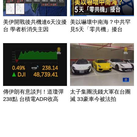
美伊開戰後共機連6天沒擾
美以嚇壞中南海？中共罕
台 學者析消失主因
見5天「零共機」擾台
傳伊朗有意談判！道瓊彈
太子集團洗錢大軍在台團
238點 台積電ADR收高
滅 33豪車今被法拍