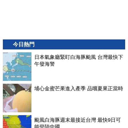
今日熱門
日本氣象廳緊盯白海豚颱風 台灣最快下
午發海警
埔心金蜜芒果進入產季 品嚐夏果正當時
颱風白海豚週末最接近台灣 最快9日可
能登陸中國