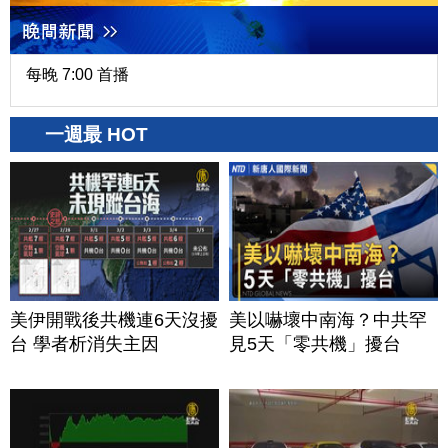
每晚 7:00 首播
一週最 HOT
美伊開戰後共機連6天沒擾
美以嚇壞中南海？中共罕
台 學者析消失主因
見5天「零共機」擾台