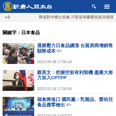
降低對中稀土依賴 川普宣布礦業投資20億美元
關鍵字：日本食品
通膨壓力日食品續漲 台貿易商增銷售
額降成本
2023-04-28 17:56:16
蔡英文：把握空前有利契機 盡最大努
力加入CPTPP
2022-02-16 17:34:56
福食將進口 國民黨：乳製品、嬰幼兒
食品應零檢出
2022-02-16 13:07:47