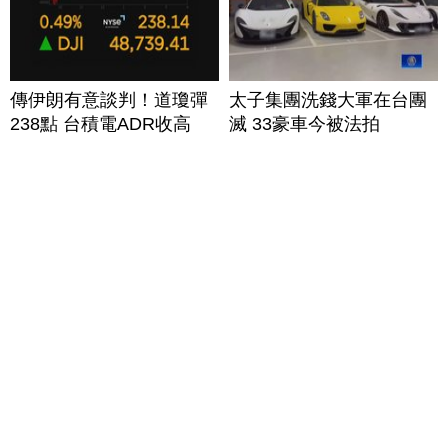
傳伊朗有意談判！道瓊彈
太子集團洗錢大軍在台團
238點 台積電ADR收高
滅 33豪車今被法拍