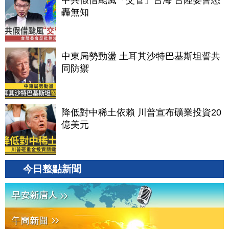
中共假借颱風「交管」台海 台陸委會怒
轟無知
中東局勢動盪 土耳其沙特巴基斯坦誓共
同防禦
降低對中稀土依賴 川普宣布礦業投資20
億美元
今日整點新聞