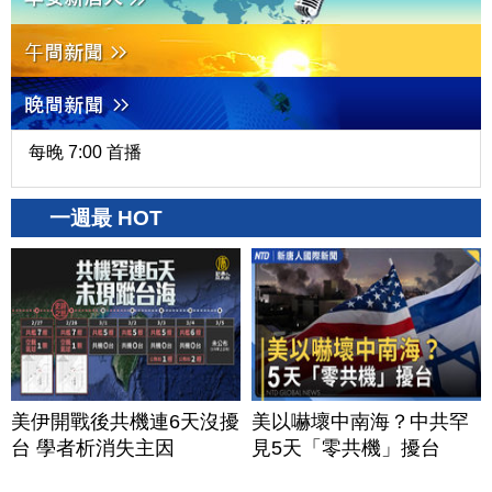
每晚 7:00 首播
一週最 HOT
美伊開戰後共機連6天沒擾
美以嚇壞中南海？中共罕
台 學者析消失主因
見5天「零共機」擾台