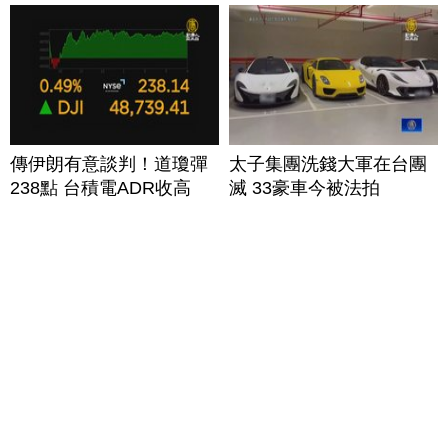
傳伊朗有意談判！道瓊彈
太子集團洗錢大軍在台團
238點 台積電ADR收高
滅 33豪車今被法拍