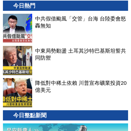
今日熱門
中共假借颱風「交管」台海 台陸委會怒
轟無知
中東局勢動盪 土耳其沙特巴基斯坦誓共
同防禦
降低對中稀土依賴 川普宣布礦業投資20
億美元
今日整點新聞