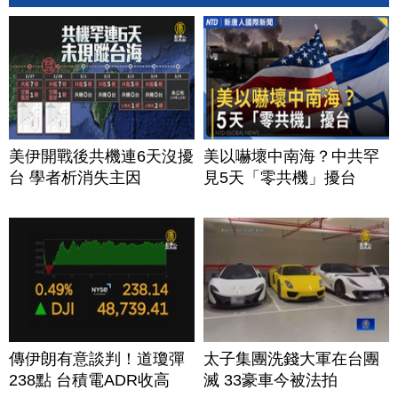
美伊開戰後共機連6天沒擾
美以嚇壞中南海？中共罕
台 學者析消失主因
見5天「零共機」擾台
傳伊朗有意談判！道瓊彈
太子集團洗錢大軍在台團
238點 台積電ADR收高
滅 33豪車今被法拍