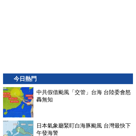
今日熱門
中共假借颱風「交管」台海 台陸委會怒
轟無知
日本氣象廳緊盯白海豚颱風 台灣最快下
午發海警