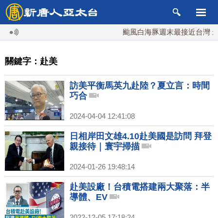
颱風白海豚週末最接近台灣 最快
關鍵字：赴美
訪美平衡馬英九赴陸？夏立言：時間
巧合
2024-04-04 12:41:08
日相岸田文雄4.10赴美國是訪問 拜登
親接待｜寰宇掃描
2024-01-26 19:48:14
赴美設廠！台積電搭建兩大聚落：半
導體、EV
2022-12-05 17:18:24