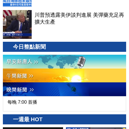
川普預透露美伊談判進展 美彈藥充足再
擴大生產
今日整點新聞
每晚 7:00 首播
一週最 HOT