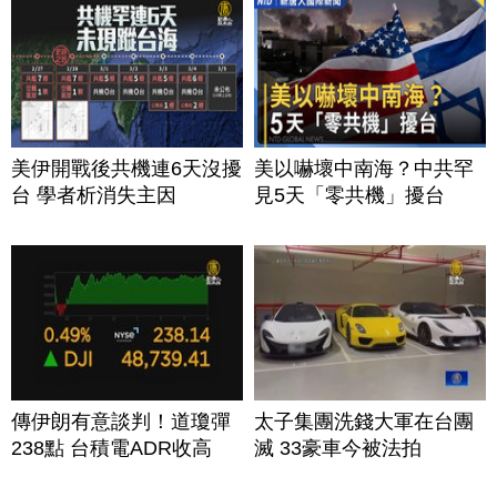
美伊開戰後共機連6天沒擾
美以嚇壞中南海？中共罕
台 學者析消失主因
見5天「零共機」擾台
傳伊朗有意談判！道瓊彈
太子集團洗錢大軍在台團
238點 台積電ADR收高
滅 33豪車今被法拍