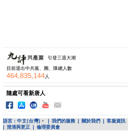
引發三退大潮
目前退出中共黨、團、隊總人數
464,835,144
人
隨處可看新唐人
語言：
中文(台灣)
|
我們的服務
|
關於我們
|
客服資訊
|
澄清與更正
|
倫理委員會