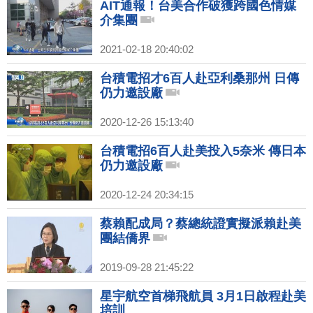
AIT通報！台美合作破獲跨國色情媒
介集團
2021-02-18 20:40:02
台積電招才6百人赴亞利桑那州 日傳
仍力邀設廠
2020-12-26 15:13:40
台積電招6百人赴美投入5奈米 傳日本
仍力邀設廠
2020-12-24 20:34:15
蔡賴配成局？蔡總統證實擬派賴赴美
團結僑界
2019-09-28 21:45:22
星宇航空首梯飛航員 3月1日啟程赴美
培訓