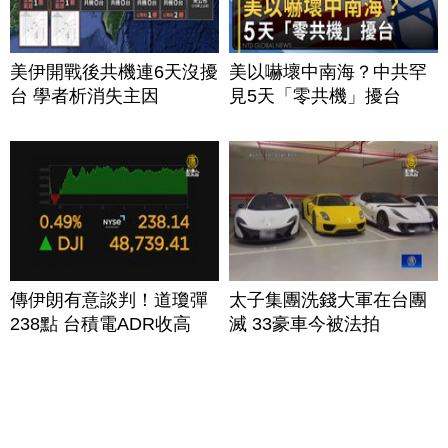
美伊開戰後共機連6天沒擾
美以嚇壞中南海？中共罕
台 學者析消失主因
見5天「零共機」擾台
傳伊朗有意談判！道瓊彈
太子集團洗錢大軍在台團
238點 台積電ADR收高
滅 33豪車今被法拍