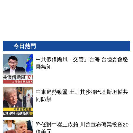
今日熱門
中共假借颱風「交管」台海 台陸委會怒
轟無知
中東局勢動盪 土耳其沙特巴基斯坦誓共
同防禦
降低對中稀土依賴 川普宣布礦業投資20
億美元