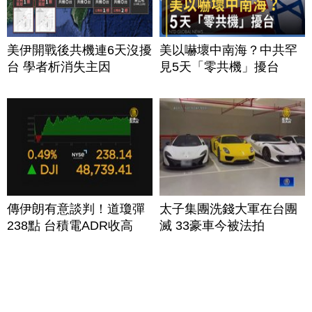
美伊開戰後共機連6天沒擾
美以嚇壞中南海？中共罕
台 學者析消失主因
見5天「零共機」擾台
傳伊朗有意談判！道瓊彈
太子集團洗錢大軍在台團
238點 台積電ADR收高
滅 33豪車今被法拍