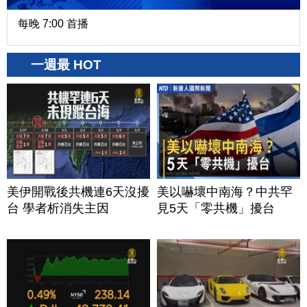
每晚 7:00 首播
一週最 HOT
美伊開戰後共機連6天沒擾
美以嚇壞中南海？中共罕
台 學者析消失主因
見5天「零共機」擾台