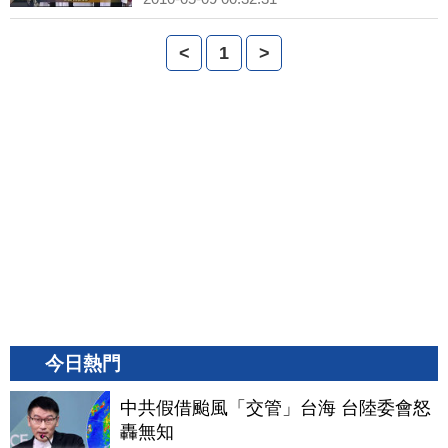
<
1
>
今日熱門
中共假借颱風「交管」台海 台陸委會怒
轟無知