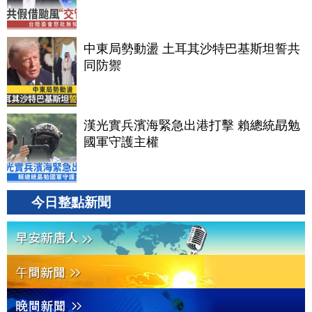
中東局勢動盪 土耳其沙特巴基斯坦誓共
同防禦
漢光實兵濱海緊急出港打擊 賴總統勗勉
國軍守護主權
今日整點新聞