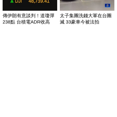
傳伊朗有意談判！道瓊彈
太子集團洗錢大軍在台團
238點 台積電ADR收高
滅 33豪車今被法拍