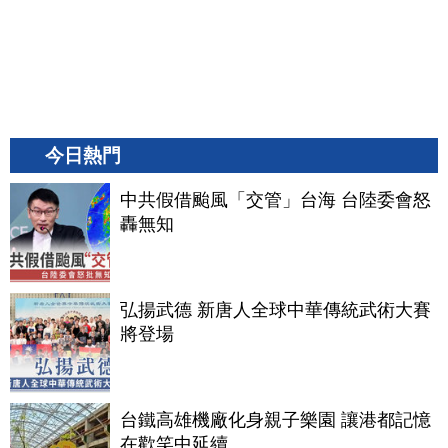
今日熱門
中共假借颱風「交管」台海 台陸委會怒
轟無知
弘揚武德 新唐人全球中華傳統武術大賽
將登場
台鐵高雄機廠化身親子樂園 讓港都記憶
在歡笑中延續