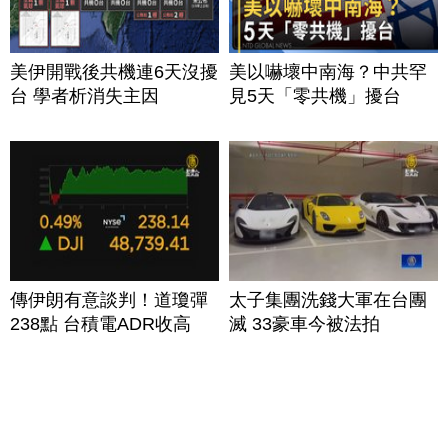
美伊開戰後共機連6天沒擾
美以嚇壞中南海？中共罕
台 學者析消失主因
見5天「零共機」擾台
傳伊朗有意談判！道瓊彈
太子集團洗錢大軍在台團
238點 台積電ADR收高
滅 33豪車今被法拍