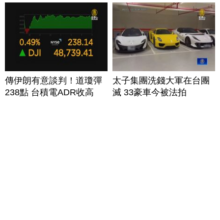
傳伊朗有意談判！道瓊彈
太子集團洗錢大軍在台團
238點 台積電ADR收高
滅 33豪車今被法拍