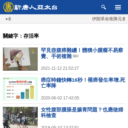
伊朗革命衛隊元老掌
關鍵字：存活率
罕見壺腹癌難纏！體積小腫瘤不易察
覺、手術複雜
2021-11-12 21:52:27
癌症時鐘快轉16秒！罹癌發生率增.死
亡率降
2020-06-02 17:42:05
女性腹部腫脹是腸胃問題？也應做婦
科檢查
2018-05-10 13:37:51