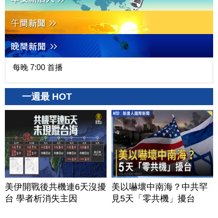
每晚 7:00 首播
一週最 HOT
美伊開戰後共機連6天沒擾
美以嚇壞中南海？中共罕
台 學者析消失主因
見5天「零共機」擾台