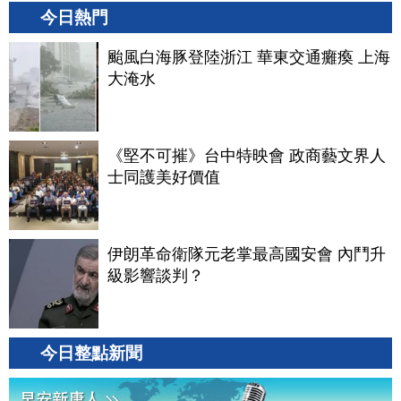
今日熱門
颱風白海豚登陸浙江 華東交通癱瘓 上海
大淹水
《堅不可摧》台中特映會 政商藝文界人
士同護美好價值
伊朗革命衛隊元老掌最高國安會 內鬥升
級影響談判？
今日整點新聞