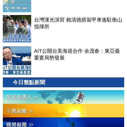
台灣漢光演習 賴清德搭裝甲車進駐衡山
指揮所
AIT公開台美海巡合作 余茂春：東亞最
重要局勢發展
今日整點新聞