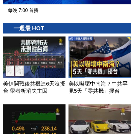
每晚 7:00 首播
一週最 HOT
美伊開戰後共機連6天沒擾
美以嚇壞中南海？中共罕
台 學者析消失主因
見5天「零共機」擾台