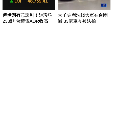
傳伊朗有意談判！道瓊彈
太子集團洗錢大軍在台團
238點 台積電ADR收高
滅 33豪車今被法拍