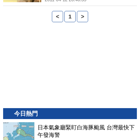
<
1
>
今日熱門
日本氣象廳緊盯白海豚颱風 台灣最快下
午發海警