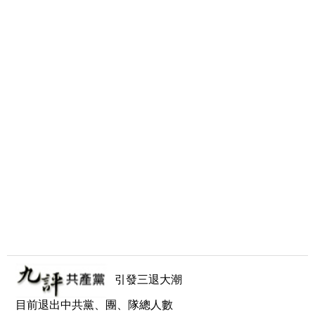
引發三退大潮
目前退出中共黨、團、隊總人數