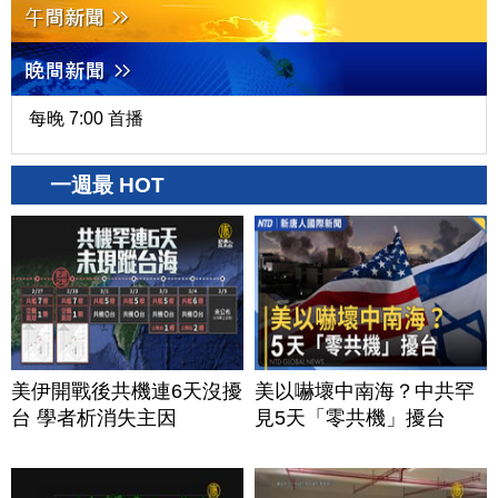
每晚 7:00 首播
一週最 HOT
美伊開戰後共機連6天沒擾
美以嚇壞中南海？中共罕
台 學者析消失主因
見5天「零共機」擾台