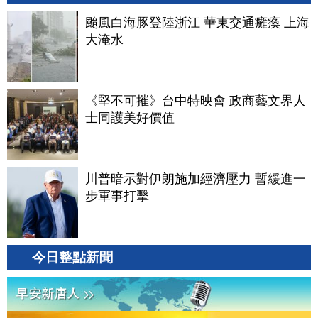
颱風白海豚登陸浙江 華東交通癱瘓 上海
大淹水
《堅不可摧》台中特映會 政商藝文界人
士同護美好價值
川普暗示對伊朗施加經濟壓力 暫緩進一
步軍事打擊
今日整點新聞