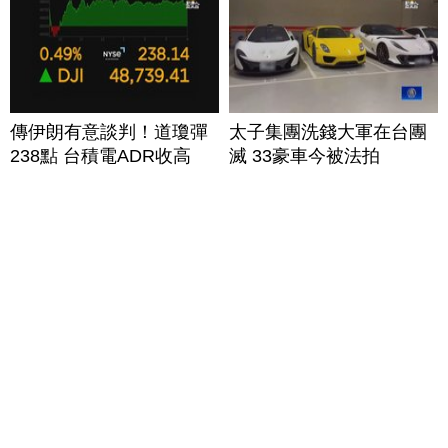
傳伊朗有意談判！道瓊彈
太子集團洗錢大軍在台團
238點 台積電ADR收高
滅 33豪車今被法拍