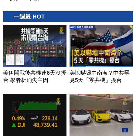
一週最 HOT
美伊開戰後共機連6天沒擾
美以嚇壞中南海？中共罕
台 學者析消失主因
見5天「零共機」擾台