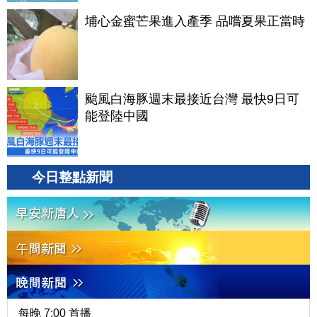
埔心金蜜芒果進入產季 品嚐夏果正當時
颱風白海豚週末最接近台灣 最快9日可
能登陸中國
今日整點新聞
每晚 7:00 首播