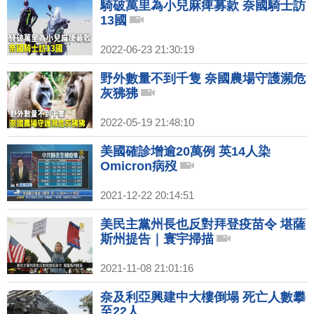
騎破萬里為小兒麻痺募款 奈國騎士訪
13國
2022-06-23 21:30:19
野外數量不到千隻 奈國農場守護瀕危
灰狒狒
2022-05-19 21:48:10
美國確診增逾20萬例 英14人染
Omicron病歿
2021-12-22 20:14:51
美民主黨州長也反對拜登疫苗令 堪薩
斯州提告｜寰宇掃描
2021-11-08 21:01:16
奈及利亞興建中大樓倒塌 死亡人數攀
至22人