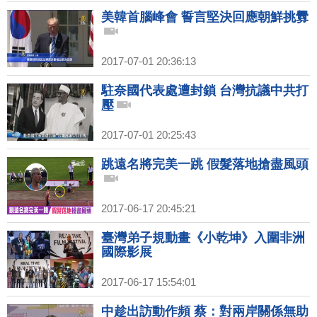
美韓首腦峰會 誓言堅決回應朝鮮挑釁
2017-07-01 20:36:13
駐奈國代表處遭封鎖 台灣抗議中共打
壓
2017-07-01 20:25:43
跳遠名將完美一跳 假髮落地搶盡風頭
2017-06-17 20:45:21
臺灣弟子規動畫《小乾坤》入圍非洲
國際影展
2017-06-17 15:54:01
中趁出訪動作頻 蔡：對兩岸關係無助