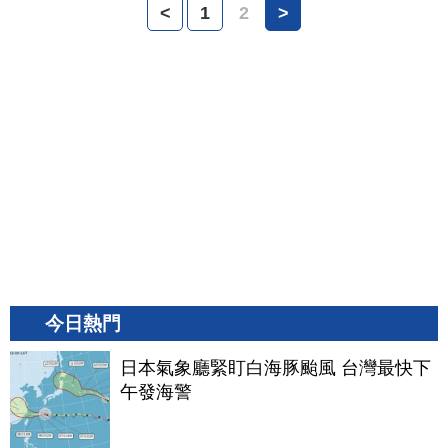
<
1
2
>
今日熱門
日本氣象廳緊盯白海豚颱風 台灣最快下
午發海警