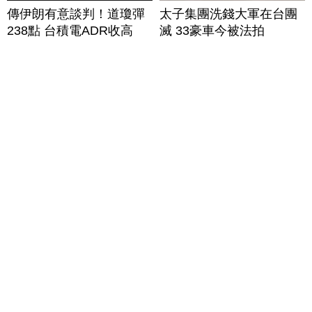
傳伊朗有意談判！道瓊彈
太子集團洗錢大軍在台團
238點 台積電ADR收高
滅 33豪車今被法拍