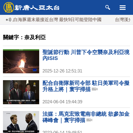
風白海豚週末最接近台灣 最快9日可能登陸中國
台灣漢光首結合
關鍵字：奈及利亞
聖誕節行動 川普下令空襲奈及利亞境
內ISIS
2025-12-26 12:51:31
配合自衛隊新司令部 駐日美軍司令擬
升格上將｜寰宇掃描
2024-06-04 19:44:39
法媒：馬克宏致電南非總統 欲參加金
磚峰會｜寰宇掃描
2023-06-14 19:48:51