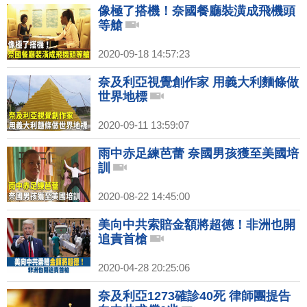
像極了搭機！奈國餐廳裝潢成飛機頭
等艙
2020-09-18 14:57:23
奈及利亞視覺創作家 用義大利麵條做
世界地標
2020-09-11 13:59:07
雨中赤足練芭蕾 奈國男孩獲至美國培
訓
2020-08-22 14:45:00
美向中共索賠金額將超德！非洲也開
追責首槍
2020-04-28 20:25:06
奈及利亞1273確診40死 律師團提告