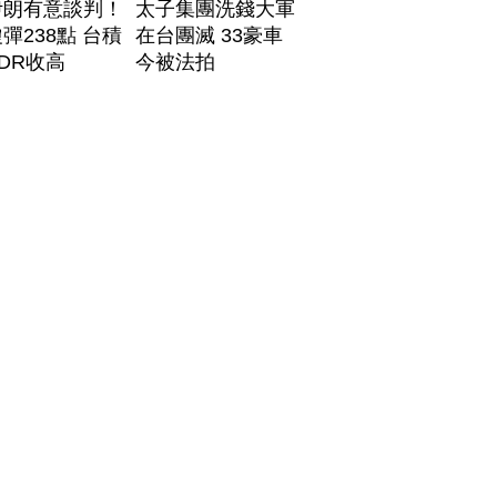
伊朗有意談判！
太子集團洗錢大軍
彈238點 台積
在台團滅 33豪車
DR收高
今被法拍