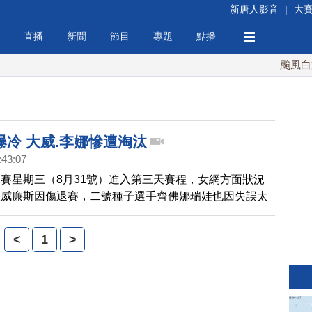
新唐人影音
|
大
直播
新聞
節目
專題
點播
颱風白海豚
爆冷 大威.李娜慘遭淘汰
:43:07
賽星期三（8月31號）進入第三天賽程，女網方面狀況
大威廉斯因傷退賽，二號種子選手齊佛娜瑞娃也因失誤太
，最後艱難晉級，而在今年法網冠軍的中國選手李娜日前
，首輪比賽就被羅馬尼亞19歲小將哈蕾普以直落二淘
<
1
>