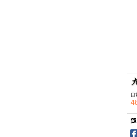
目
4
隨