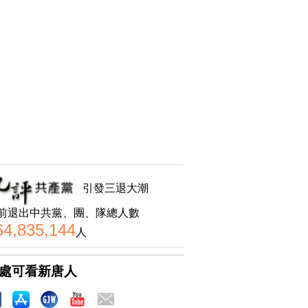
引發三退大潮
前退出中共黨、團、隊總人數
64,835,144
人
處可看新唐人