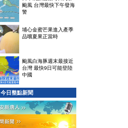
颱風 台灣最快下午發海
警
埔心金蜜芒果進入產季
品嚐夏果正當時
颱風白海豚週末最接近
台灣 最快9日可能登陸
中國
今日整點新聞