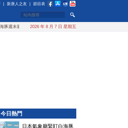
賽
|
新唐人之友
|
節目表
週末最接近台灣 最快9日可能登陸中國
2026 年 8 月 7 日 星期五
台灣漢光首結合城鎮演
今日熱門
日本氣象廳緊盯白海豚