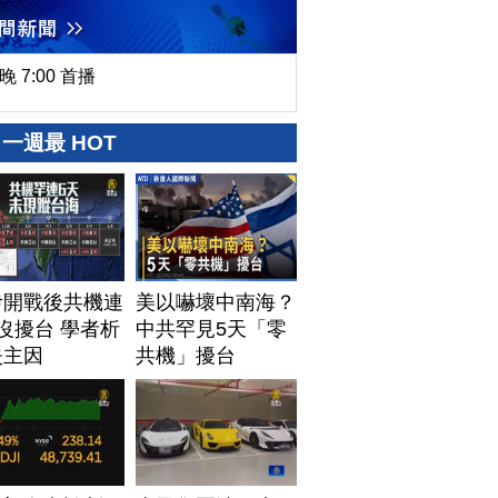
晚 7:00 首播
一週最 HOT
伊開戰後共機連
美以嚇壞中南海？
沒擾台 學者析
中共罕見5天「零
失主因
共機」擾台