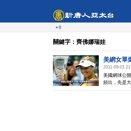
關鍵字：齊佛娜瑞娃
美網女單
2011-09-01 21
美國網球公開
頻出，先是
多差點落馬
也同樣爆冷門
汰。