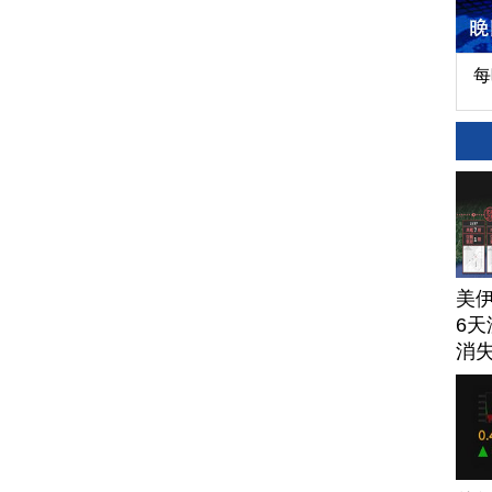
每
美
6天
消