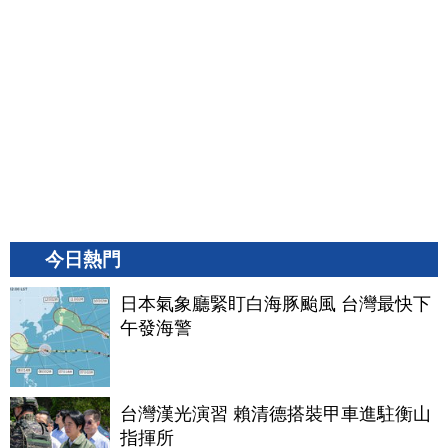
今日熱門
日本氣象廳緊盯白海豚颱風 台灣最快下
午發海警
台灣漢光演習 賴清德搭裝甲車進駐衡山
指揮所