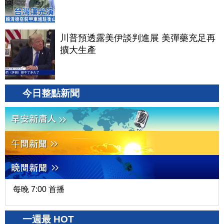
川普預透露美伊談判進展 美彈藥充足再
擴大生產
今日整點新聞
每晚 7:00 首播
一週最 HOT