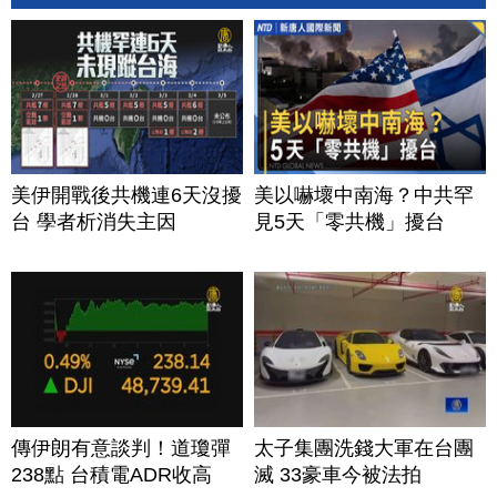
美伊開戰後共機連6天沒擾
美以嚇壞中南海？中共罕
台 學者析消失主因
見5天「零共機」擾台
傳伊朗有意談判！道瓊彈
太子集團洗錢大軍在台團
238點 台積電ADR收高
滅 33豪車今被法拍