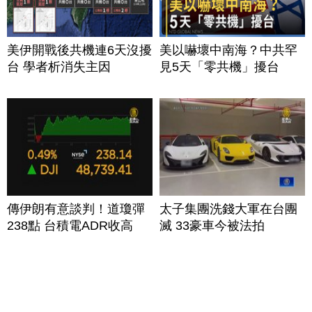
美伊開戰後共機連6天沒擾
美以嚇壞中南海？中共罕
台 學者析消失主因
見5天「零共機」擾台
傳伊朗有意談判！道瓊彈
太子集團洗錢大軍在台團
238點 台積電ADR收高
滅 33豪車今被法拍