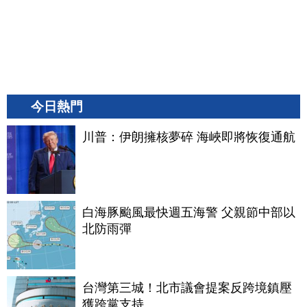
今日熱門
川普：伊朗擁核夢碎 海峽即將恢復通航
白海豚颱風最快週五海警 父親節中部以
北防雨彈
台灣第三城！北市議會提案反跨境鎮壓
獲跨黨支持