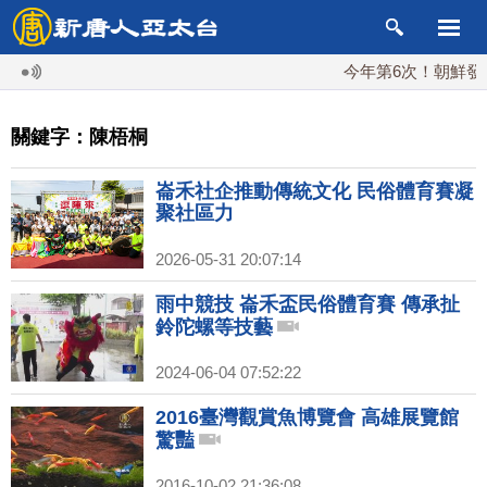
今年第6次！朝鮮發射彈
關鍵字：陳梧桐
崙禾社企推動傳統文化 民俗體育賽凝
聚社區力
2026-05-31 20:07:14
雨中競技 崙禾盃民俗體育賽 傳承扯
鈴陀螺等技藝
2024-06-04 07:52:22
2016臺灣觀賞魚博覽會 高雄展覽館
驚豔
2016-10-02 21:36:08