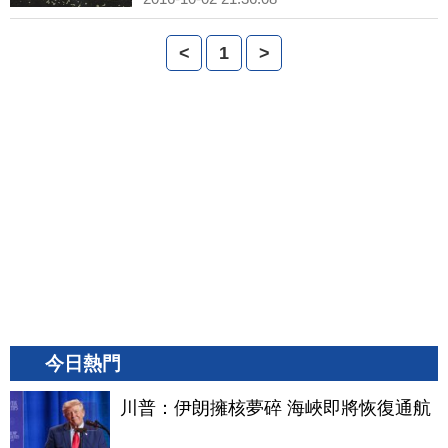
<
1
>
今日熱門
川普：伊朗擁核夢碎 海峽即將恢復通航