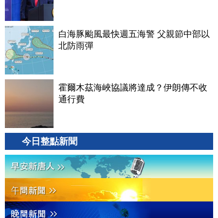
白海豚颱風最快週五海警 父親節中部以
北防雨彈
霍爾木茲海峽協議將達成？伊朗傳不收
通行費
今日整點新聞