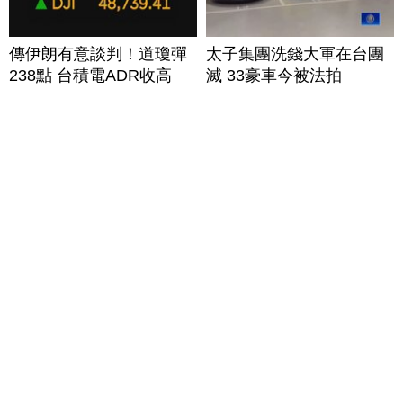
傳伊朗有意談判！道瓊彈
太子集團洗錢大軍在台團
238點 台積電ADR收高
滅 33豪車今被法拍