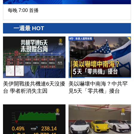
每晚 7:00 首播
一週最 HOT
美伊開戰後共機連6天沒擾
美以嚇壞中南海？中共罕
台 學者析消失主因
見5天「零共機」擾台