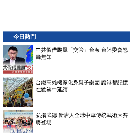
今日熱門
中共假借颱風「交管」台海 台陸委會怒
轟無知
台鐵高雄機廠化身親子樂園 讓港都記憶
在歡笑中延續
弘揚武德 新唐人全球中華傳統武術大賽
將登場