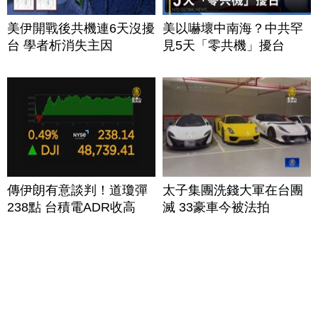
美伊開戰後共機連6天沒擾
美以嚇壞中南海？中共罕
台 學者析消失主因
見5天「零共機」擾台
傳伊朗有意談判！道瓊彈
太子集團洗錢大軍在台團
238點 台積電ADR收高
滅 33豪車今被法拍