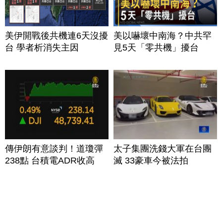
美伊開戰後共機連6天沒擾
美以嚇壞中南海？中共罕
台 學者析消失主因
見5天「零共機」擾台
傳伊朗有意談判！道瓊彈
太子集團洗錢大軍在台團
238點 台積電ADR收高
滅 33豪車今被法拍