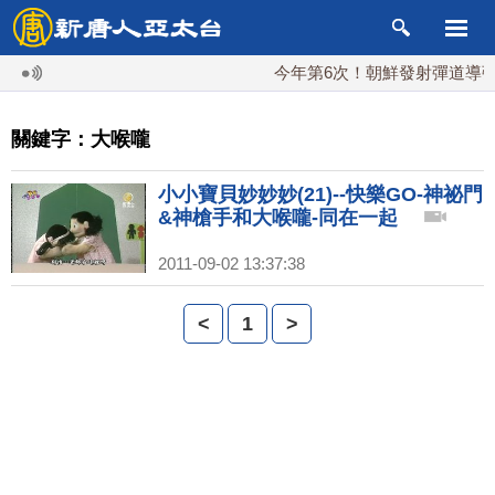
今年第6次！朝鮮發射彈道導彈 
關鍵字：大喉嚨
小小寶貝妙妙妙(21)--快樂GO-神祕門
&神槍手和大喉嚨-同在一起
2011-09-02 13:37:38
<
1
>