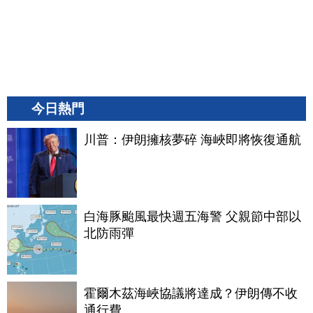
今日熱門
川普：伊朗擁核夢碎 海峽即將恢復通航
白海豚颱風最快週五海警 父親節中部以
北防雨彈
霍爾木茲海峽協議將達成？伊朗傳不收
通行費