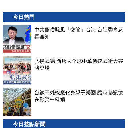
今日熱門
中共假借颱風「交管」台海 台陸委會怒
轟無知
弘揚武德 新唐人全球中華傳統武術大賽
將登場
台鐵高雄機廠化身親子樂園 讓港都記憶
在歡笑中延續
今日整點新聞