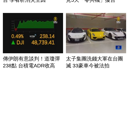
台 學者析消失主因
見5天「零共機」擾台
傳伊朗有意談判！道瓊彈
太子集團洗錢大軍在台團
238點 台積電ADR收高
滅 33豪車今被法拍