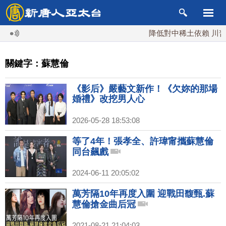
降低對中稀土依賴 川普宣
關鍵字：蘇慧倫
《影后》嚴藝文新作！《欠妳的那場
婚禮》改挖男人心
2026-05-28 18:53:08
等了4年！張孝全、許瑋甯攜蘇慧倫
同台飆戲
2024-06-11 20:05:02
萬芳隔10年再度入圍 迎戰田馥甄.蘇
慧倫搶金曲后冠
2021-08-21 21:04:03