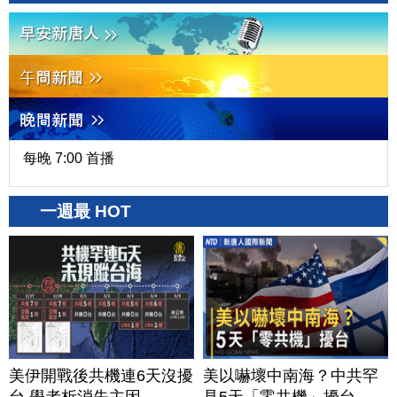
每晚 7:00 首播
一週最 HOT
美伊開戰後共機連6天沒擾
美以嚇壞中南海？中共罕