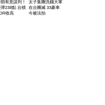
伊朗有意談判！
太子集團洗錢大軍
彈238點 台積
在台團滅 33豪車
DR收高
今被法拍