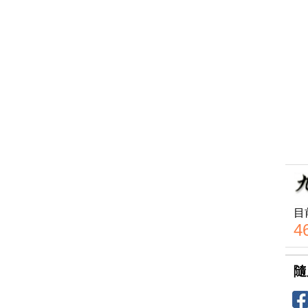
目
4
隨