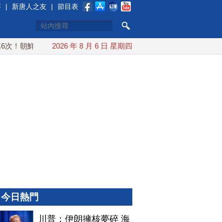
賽
|
新唐人之友
|
節目表
！朝鮮發射彈道導彈 落日本EEZ外
2026 年 8 月 6 日 星期四
紅海戰火續升溫 也門胡塞
今日熱門
川普：伊朗擁核夢碎 海