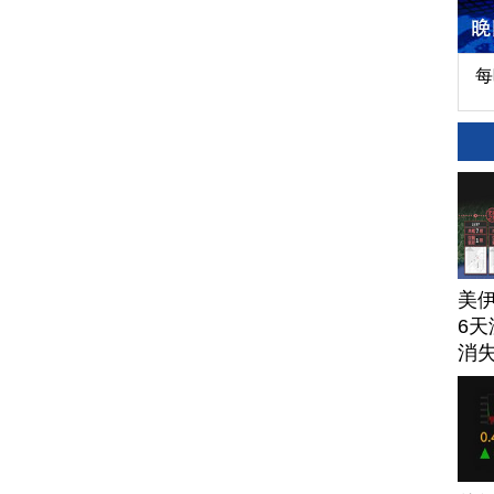
每
美
6天
消