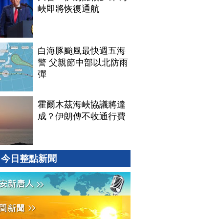
峽即將恢復通航
白海豚颱風最快週五海
警 父親節中部以北防雨
彈
霍爾木茲海峽協議將達
成？伊朗傳不收通行費
今日整點新聞