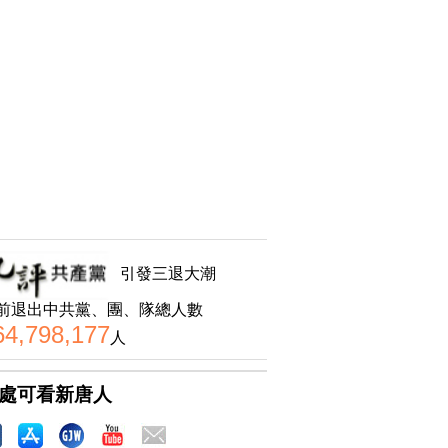
引發三退大潮
前退出中共黨、團、隊總人數
64,798,177
人
處可看新唐人