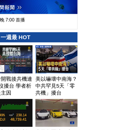
晚 7:00 首播
一週最 HOT
伊開戰後共機連
美以嚇壞中南海？
沒擾台 學者析
中共罕見5天「零
失主因
共機」擾台