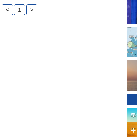
經濟。
<
1
>