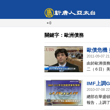
關鍵字：歐洲債務
歐債危機
2011-09-07 21
由於歐洲債
二（６日）
開盤就將上漲
IMF上調
2010-07-08 22
總部在華盛頓
報告，上調了
的4.2%調