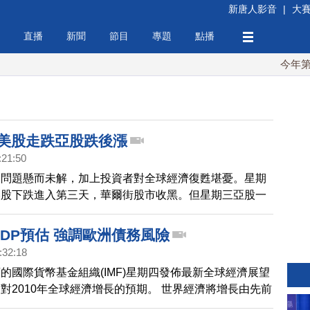
新唐人影音
|
大
直播
新聞
節目
專題
點播
今年第6次
 美股走跌亞股跌後漲
:21:50
務問題懸而未解，加上投資者對全球經濟復甦堪憂。星期
美股下跌進入第三天，華爾街股市收黑。但星期三亞股一
，一掃全球金融危機帶來的連續3個交易日走跌陰霾。
GDP預估 強調歐洲債務風險
:32:18
的國際貨幣基金組織(IMF)星期四發佈最新全球經濟展望
對2010年全球經濟增長的預期。 世界經濟將增長由先前
高到4.6%，但該機構同時警告，歐洲主權債務風險升高，可