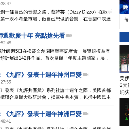
:38:47
一條自己的音樂之路，蔡詩芸（Dizzy Dizzo）在歌手
，第一次不考量市場，做自己想做的音樂，在音樂中表達
每
下定決心做自己，十週年的紀念專輯，每首歌都有不同的
蔡詩芸的音樂是有個性的音樂創作人，在台灣音樂市場勇
師週歡慶十年 亮點搶先看
音樂人。
:52:49
灣設計師週5日在松菸文創園區舉辦記者會，展覽規模為歷
預計展出142件作品。首次舉辦「年度主題國家」展，
，為代表國家。
：《九評》發表十週年神州巨變
美
:27:55
6天
報》發表《九評共產黨》系列社論十週年之際，美國首都
消
機構聯合舉辦大型研討會，揭露中共本質，包括中國民主
柏橋、維權人士 陳光誠都到場。
：《九評》發表十週年神洲巨變
:48:41