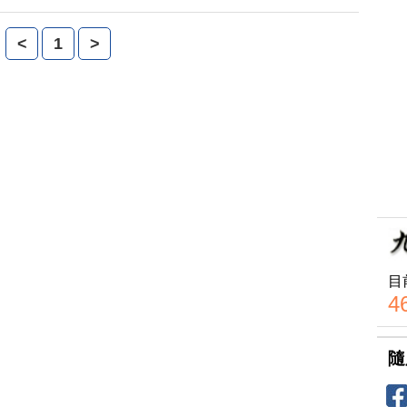
然在美國社會蔓延。星期五，九月九日，全球各地的人
的行動，紀念這起十年前如夢魘般的歷史事件。
<
1
>
目
4
隨