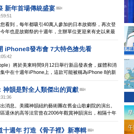
向新的里程碑。
祭 新年首場傳統盛宴
:59:51
您看到，每年都吸引40萬人參加的日本故鄉祭，再次登
。今年也是故鄉祭的十週年，主辦單位更迎來有史以來最
模，在新年之際，展現日本傳統習俗的震撼魅力！
 iPhone8發布會 7大特色搶先看
:05:42
pple）將於美東時間9月12日舉行新品發表會，媒體和消
中在十週年iPhone上，這款可能被稱為iPhone 8的新
項特色。
：神韻是對全人類傑出的貢獻
:31:36
演出消息。美國神韻紐約藝術團在舊金山歌劇院的演出。
區退休的高等法官曾在2006年觀賞神韻演出，相隔十年
他忍不住讚歎，神韻演出， 是對全人類的傑出貢獻。
道十週年 打造《骨子裡》新專輯