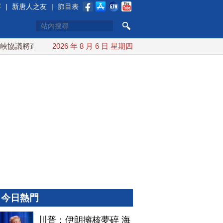
賽
|
新唐人之友
|
節目表
協議將達成？伊朗傳不收通行費
2026 年 8 月 6 日 星期四
配合漢光 總統賴清德親登雲豹
今日熱門
川普：伊朗擁核夢碎 海