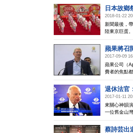
的教育，邁
日本故鄉
2018-01-22 20
新聞最後，帶
陸東京巨蛋
大的活動規
蘋果將召開
2017-09-09 16
蘋果公司（A
費者的焦點都集
機據傳有多
退休法官
2017-01-11 20
來關心神韻
一位舊金山灣
再看 神韻，
蔡詩芸出