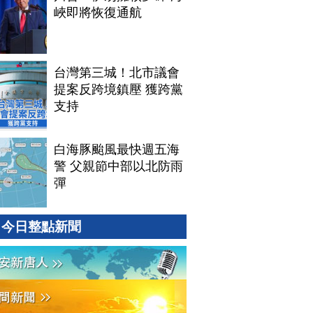
峽即將恢復通航
台灣第三城！北市議會
提案反跨境鎮壓 獲跨黨
支持
白海豚颱風最快週五海
警 父親節中部以北防雨
彈
今日整點新聞