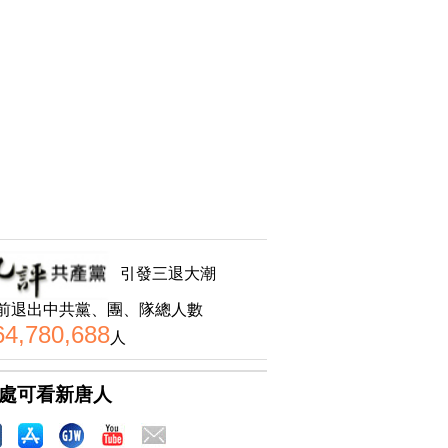
引發三退大潮
前退出中共黨、團、隊總人數
64,780,688
人
處可看新唐人