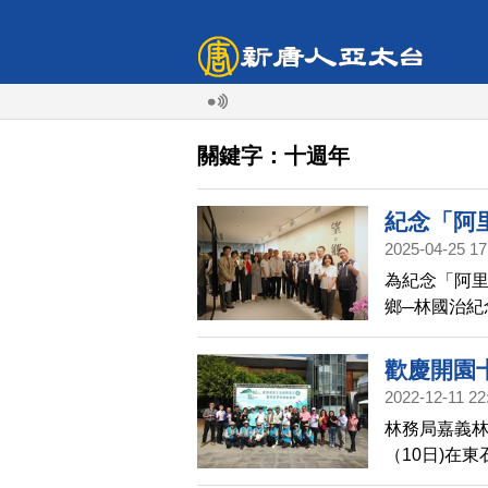
關鍵字：十週年
紀念「阿
2025-04-25 17
為紀念「阿
鄉─林國治紀
治的藝術創
歡慶開園
2022-12-11 22
林務局嘉義
（10日)在
見自然的律