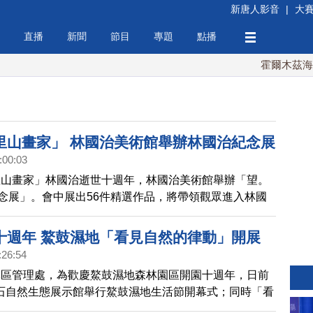
新唐人影音
|
大
直播
新聞
節目
專題
點播
霍爾木茲海峽
里山畫家」 林國治美術館舉辦林國治紀念展
:00:03
里山畫家」林國治逝世十週年，林國治美術館舉辦「望。
念展」。會中展出56件精選作品，將帶領觀眾進入林國
作世界，品味其蘊藏的藝術風華。
十週年 鰲鼓濕地「看見自然的律動」開展
:26:54
林區管理處，為歡慶鰲鼓濕地森林園區開園十週年，日前
東石自然生態展示館舉行鰲鼓濕地生活節開幕式；同時「看
動」也揭牌開展，象徵鰲鼓濕地生態保育及在地人文歷史