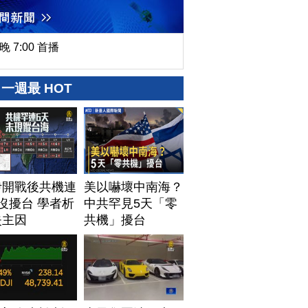
晚 7:00 首播
一週最 HOT
伊開戰後共機連
美以嚇壞中南海？
沒擾台 學者析
中共罕見5天「零
失主因
共機」擾台