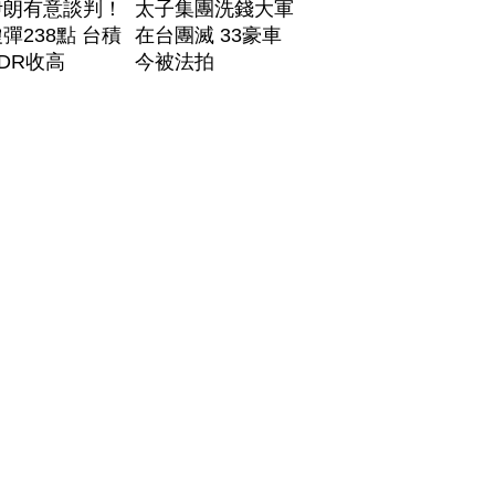
伊朗有意談判！
太子集團洗錢大軍
彈238點 台積
在台團滅 33豪車
DR收高
今被法拍