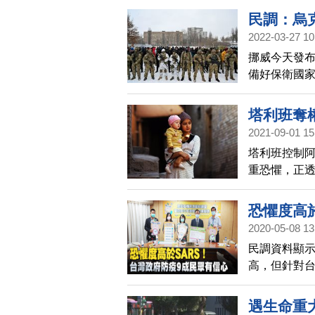
民調：烏
2022-03-27 10
挪威今天發布
備好保衛國
戰鬥意志愈
塔利班奪
2021-09-01 15
塔利班控制阿
重恐懼，正
開阿富汗後
恐懼度高
2020-05-08 13
民調資料顯示
高，但針對
台灣政府針
遇生命重大