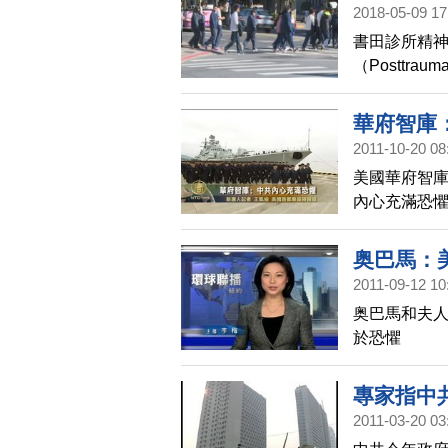
2018-05-09 17
書田診所精
（Posttrau
威脅生命或
創傷後反應診
華府智庫
2011-10-20 08
美國華府智庫
內心充滿恐
奥巴馬：
2011-09-12 10
奥巴馬和夫人
於恐懼
專家指中
2011-03-20 03