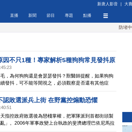
新唐人影音
|
大
直播
新聞
節目
專題
點播
防堵中共！
原因不只1種！專家解析5種狗狗常見發抖原
:45:23
是毛，為何狗狗還是會瑟瑟發抖？獸醫師提醒，如果狗狗
持續發抖，可不能等閒視之，必須觀察是否還有其他症
時間送至動物醫院，查出原因。
不認敗選派兵上街 在野黨控煽動恐懼
:40:51
今天指控政府敗選後為戀棧掌權，把軍隊派到首都街頭製
亂」。2006年軍事政變上台執政的斐濟總理巴依尼馬拉
大選後拒絕認輸。