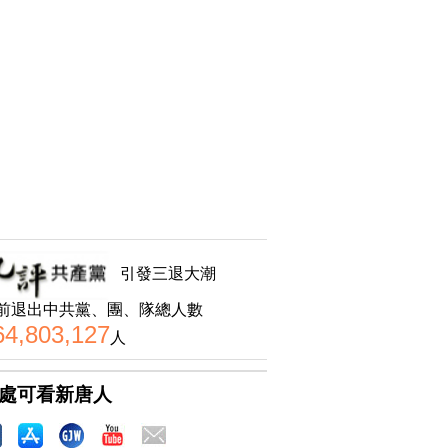
引發三退大潮
前退出中共黨、團、隊總人數
64,803,127
人
處可看新唐人