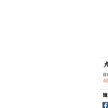
目
4
隨