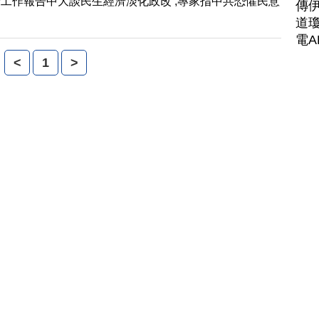
工作報告中大談民生經濟淡化政改 ,專家指中共恐懼民意
傳
道瓊
電A
<
1
>