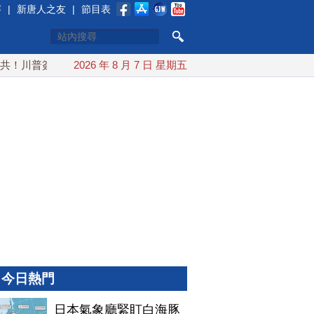
賽
|
新唐人之友
|
節目表
川普簽行政令 對多晶矽課15%關稅
2026 年 8 月 7 日 星期五
日本氣象廳緊盯白海豚颱風
今日熱門
日本氣象廳緊盯白海豚