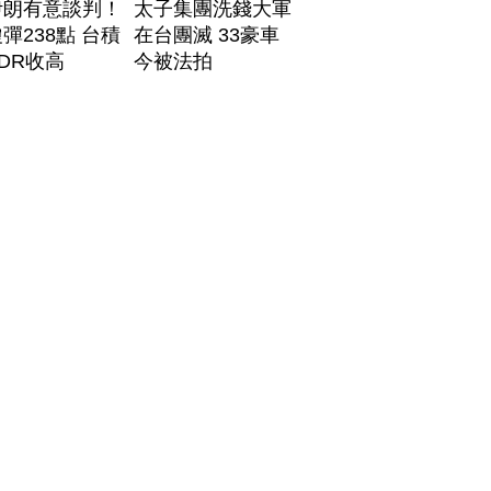
伊朗有意談判！
太子集團洗錢大軍
彈238點 台積
在台團滅 33豪車
DR收高
今被法拍