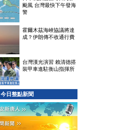
颱風 台灣最快下午發海
警
霍爾木茲海峽協議將達
成？伊朗傳不收通行費
台灣漢光演習 賴清德搭
裝甲車進駐衡山指揮所
今日整點新聞