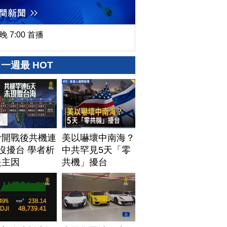
晚 7:00 首播
一週最 HOT
伊開戰後共機連
美以嚇壞中南海？
沒擾台 學者析
中共罕見5天「零
失主因
共機」擾台