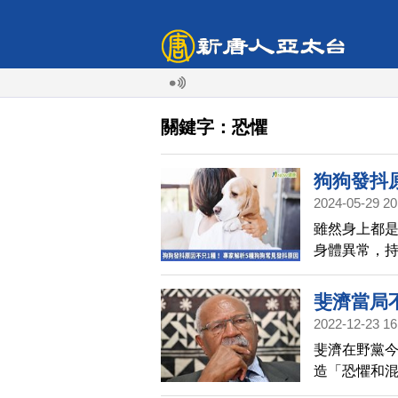
關鍵字：恐懼
狗狗發抖
2024-05-29 20
因
雖然身上都
身體異常，
狀，並在短
斐濟當局
2022-12-23 16
斐濟在野黨
造「恐懼和混
馬，在14日