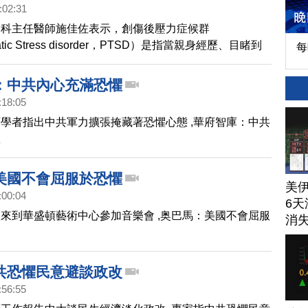
:02:31
神科主任醫師施佳佐表示，創傷後壓力症候群
matic Stress disorder，PTSD）是指當親身經歷、目睹到
每
極重大的傷害時，出現極度害怕、恐懼或無助感，並符合
斷準則之症狀，且時間持續超過1個月以上。
：中共內心充滿恐懼
:18:05
學者指出中共軍力擴張掩藏著恐懼心態 ,華府智庫：中共
懼
美國不會屈服於恐懼
美
:00:04
6天
來到華盛頓藝術中心參加音樂會 ,奥巴馬：美國不會屈服
消
共恐懼民意避談政改
:56:55