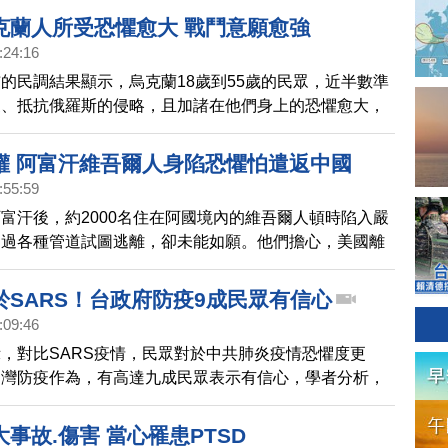
克蘭人所受恐懼愈大 戰鬥意願愈強
:24:16
的民調結果顯示，烏克蘭18歲到55歲的民眾，近半數準
家、抵抗俄羅斯的侵略，且加諸在他們身上的恐懼愈大，
強。
權 阿富汗維吾爾人身陷恐懼怕遣返中國
:55:59
富汗後，約2000名住在阿國境內的維吾爾人頓時陷入嚴
透過各種管道試圖逃離，卻未能如願。他們擔心，美國離
，塔利班會把他們交給中國。
於SARS！台政府防疫9成民眾有信心
:09:46
，對比SARS疫情，民眾對於中共肺炎疫情恐懼度更
台灣防疫作為，有高達九成民眾表示有信心，學者分析，
對疫情公開透明，讓民眾信任。
事故.傷害 當心罹患PTSD